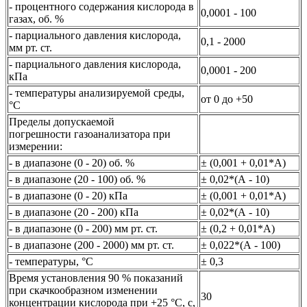
- процентного содержания кислорода в
0,0001 - 100
газах, об. %
- парциального давления кислорода,
0,1 - 2000
мм рт. ст.
- парциального давления кислорода,
0,0001 - 200
кПа
- температуры анализируемой среды,
от 0 до +50
°С
Пределы допускаемой
погрешности газоанализатора при
измерении:
- в диапазоне (0 - 20) об. %
± (0,001 + 0,01*А)
- в диапазоне (20 - 100) об. %
± 0,02*(А - 10)
- в диапазоне (0 - 20) кПа
± (0,001 + 0,01*А)
- в диапазоне (20 - 200) кПа
± 0,02*(А - 10)
- в диапазоне (0 - 200) мм рт. ст.
± (0,2 + 0,01*А)
- в диапазоне (200 - 2000) мм рт. ст.
± 0,022*(А - 100)
- температуры, °С
± 0,3
Время установления 90 % показаний
при скачкообразном изменении
30
концентрации кислорода при +25 °С, с,