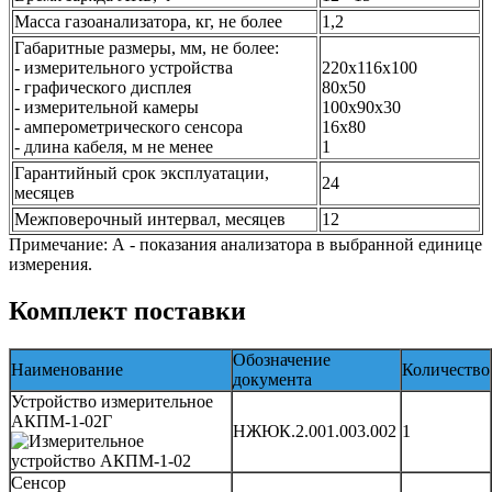
Масса газоанализатора, кг, не более
1,2
Габаритные размеры, мм, не более:
- измерительного устройства
220х116х100
- графического дисплея
80х50
- измерительной камеры
100х90х30
- амперометрического сенсора
16х80
- длина кабеля, м не менее
1
Гарантийный срок эксплуатации,
24
месяцев
Межповерочный интервал, месяцев
12
Примечание: А - показания анализатора в выбранной единице
измерения.
Комплект поставки
Обозначение
Наименование
Количество
документа
Устройство измерительное
АКПМ-1-02Г
НЖЮК.2.001.003.002
1
Сенсор