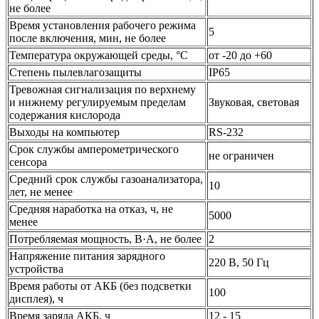
не более
Время установления рабочего режима
5
после включения, мин, не более
Температура окружающей среды, °С
от -20 до +60
Cтепень пылевлагозащиты
IP65
Тревожная сигнализация по верхнему
и нижнему регулируемым пределам
Звуковая, световая
содержания кислорода
Выходы на компьютер
RS-232
Срок службы амперометрического
не ограничен
сенсора
Средний срок службы газоанализатора,
10
лет, не менее
Средняя наработка на отказ, ч, не
5000
менее
Потребляемая мощность, В·A, не более
2
Напряжение питания зарядного
220 В, 50 Гц
устройства
Время работы от АКБ (без подсветки
100
дисплея), ч
Время заряда АКБ, ч
12 - 15