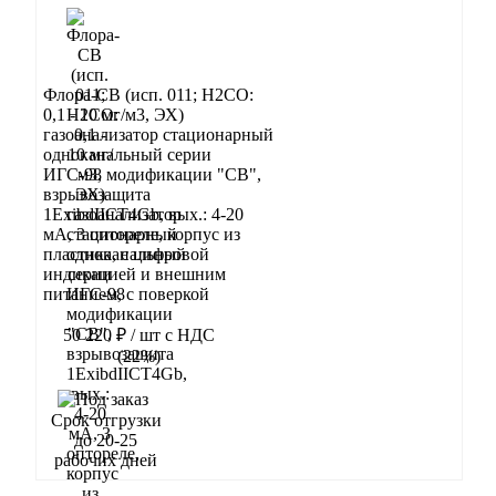
Флора-СВ (исп. 011; Н2СО:
0,1 - 10 мг/м3, ЭХ)
газоанализатор стационарный
одноканальный серии
ИГС-98 модификации "СВ",
взрывозащита
1ExibdIIСT4Gb, вых.: 4-20
мА, 3 оптореле, корпус из
пластика, с цифровой
индикацией и внешним
питанием, с поверкой
50 220 ₽
/ шт
с НДС
(22%)
В корзину
Срок отгрузки
до 20-25
рабочих дней