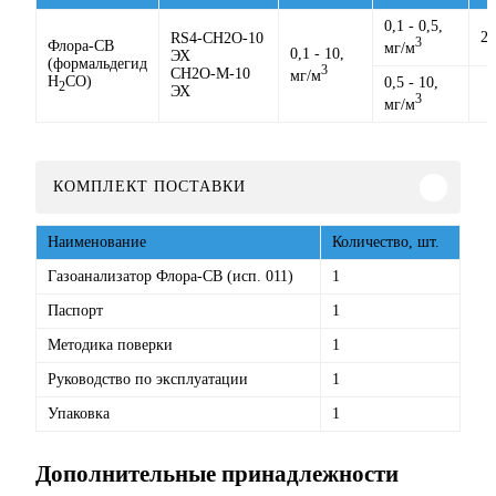
0,1 - 0,5,
25
RS4-CH2O-10
3
Флора-СВ
мг/м
0,1 - 10,
ЭХ
(формальдегид
3
CH2O-M-10
мг/м
H
CO)
0,5 - 10,
2
ЭХ
3
мг/м
КОМПЛЕКТ ПОСТАВКИ
Наименование
Количество, шт.
Газоанализатор Флора-СВ (исп. 011)
1
Паспорт
1
Методика поверки
1
Руководство по эксплуатации
1
Упаковка
1
Дополнительные принадлежности