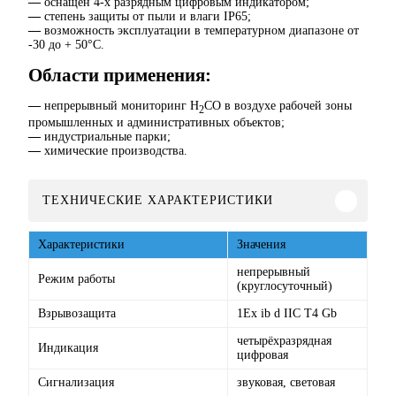
—
оснащен 4-х разрядным цифровым индикатором;
—
степень защиты от пыли и влаги IP65;
—
возможность эксплуатации в температурном диапазоне от
-30 до + 50°C.
Области применения:
—
непрерывный мониторинг
H
CO
в воздухе рабочей зоны
2
промышленных и административных объектов;
—
индустриальные парки;
—
химические производства.
ТЕХНИЧЕСКИЕ ХАРАКТЕРИСТИКИ
Характеристики
Значения
непрерывный
Режим работы
(круглосуточный)
Взрывозащита
1Ex ib d IIC T4 Gb
четырёхразрядная
Индикация
цифровая
Сигнализация
звуковая, световая