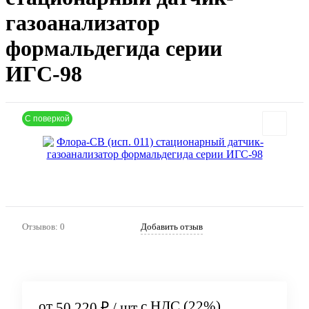
газоанализатор
формальдегида серии
ИГС-98
С поверкой
Артикул:
605
Отзывов: 0
Добавить отзыв
от
с НДС (22%)
50 220 ₽
/ шт