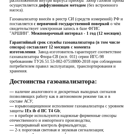
расположенной внутри корпуса прибора. Забор газовой пробы
осуществляется
диффузионным методом
(без встроенного
насоса).
Газоанализатор внесён в реестр СИ (средств измерений) РФ и
поставляется
с первичной государственной поверкой
о чём
свидетельствует электронная запись в базе ФГИС
”АРШИН”.
Межповерочный интервал - 1 год (12 месяцев)
.
Гарантийный срок службы газоанализатора (в том числе
сенсора) составляет 12 месяцев с момента
изготовления
. Завод-изготовитель гарантирует соответствие
газоанализатора Флора-СВ (исп. 011) серии ИГС-98
требованиям ТУ26.51.53-002-07518800-2018 при соблюдении
потребителем правил эксплуатации, транспортирования и
хранения.
Достоинства газоанализатора:
—
наличие аналогового и дискретных выходных сигналов
позволяющих работу как в автономном режиме так и в
составе АСУ;
—
взрывозащищенное исполнение газоанализатора с уровнем
защиты
1Ex ib d IIC T4 Gb
;
—
в приборе используются надежные фирменные сенсоры
отечественного и импортного производства;
—
непрерывный контроль формальдегида;
—
2-х пороговая световая и звуковая сигнализация;