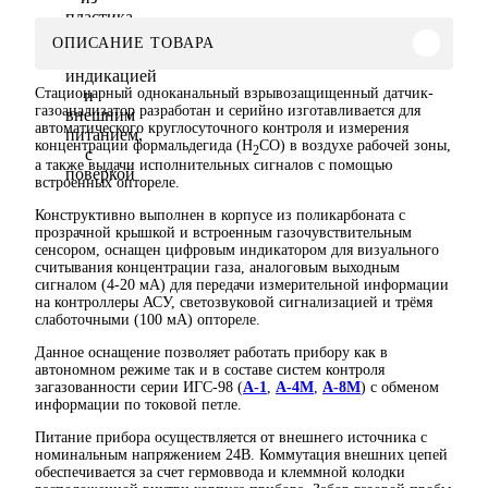
ОПИСАНИЕ ТОВАРА
Стационарный одноканальный взрывозащищенный датчик-
газоанализатор разработан и серийно изготавливается для
автоматического круглосуточного контроля и измерения
концентрации формальдегида (H
CO) в воздухе рабочей зоны,
2
а также выдачи исполнительных сигналов с помощью
встроенных оптореле.
Конструктивно выполнен в корпусе из поликарбоната с
прозрачной крышкой и встроенным газочувствительным
сенсором, оснащен цифровым индикатором для визуального
считывания концентрации газа, аналоговым выходным
сигналом (4-20 мА) для передачи измерительной информации
на контроллеры АСУ, светозвуковой сигнализацией и трёмя
слаботочными (100 мА) оптореле.
Данное оснащение позволяет работать прибору как в
автономном режиме так и в составе систем контроля
загазованности серии ИГС-98 (
А-1
,
А-4М
,
А-8М
) с обменом
информации по токовой петле.
Питание прибора осуществляется от внешнего источника с
номинальным напряжением 24В. Коммутация внешних цепей
обеспечивается за счет гермоввода и клеммной колодки