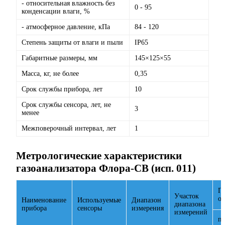
- относительная влажность без
0 - 95
конденсации влаги, %
- атмосферное давление, кПа
84 - 120
Степень защиты от влаги и пыли
IP65
Габаритные размеры, мм
145×125×55
Масса, кг, не более
0,35
Срок службы прибора, лет
10
Срок службы сенсора, лет, не
3
менее
Межповерочный интервал, лет
1
Метрологические характеристики
газоанализатора Флора-СВ (исп. 011)
П
Участок
о
Наименование
Используемые
Диапазон
диапазона
прибора
сенсоры
измерения
измерений
п