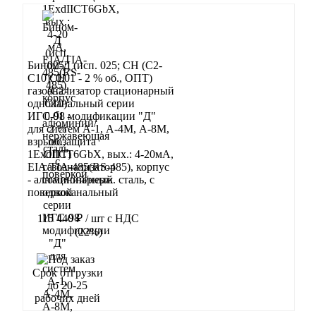
Бином-Д (исп. 025; CH (C2-
C10): 0,01 - 2 % об., ОПТ)
газоанализатор стационарный
одноканальный серии
ИГС-98 модификации "Д"
для систем А-1, А-4М, А-8М,
взрывозащита
1ExdIIСT6GbX, вых.: 4-20мА,
EIA/TIA-485(RS-485), корпус
- алюминий/нерж. сталь, с
поверкой
115 440 ₽
/ шт
с НДС
(22%)
В корзину
Срок отгрузки
до 20-25
рабочих дней