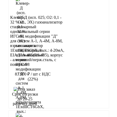
Клевер-Д (исп. 025; О2: 0,1 -
32 % об., ЭХ) газоанализатор
стационарный
одноканальный серии
ИГС-98 модификации "Д"
для систем А-1, А-4М, А-8М,
взрывозащита
1ExdIIСT6GbX, вых.: 4-20мА,
EIA/TIA-485(RS-485), корпус
- алюминий/нерж.сталь, с
поверкой
83 900 ₽
/ шт
с НДС
(22%)
В корзину
Срок отгрузки
до 20-25
рабочих дней