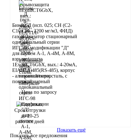
Бином-Д (исп. 025; CH (C2-
C10): 50 - 3200 мг/м3, ФИД)
газоанализатор стационарный
одноканальный серии
ИГС-98 модификации "Д"
для систем А-1, А-4М, А-8М,
взрывозащита
1ExdIIСT6GbX, вых.: 4-20мА,
EIA/TIA-485(RS-485), корпус
- алюминий/нерж.сталь, с
поверкой
Цена по запросу
Запросить
Срок отгрузки
до 20-25
рабочих дней
Показать ещё
Показать все предложения