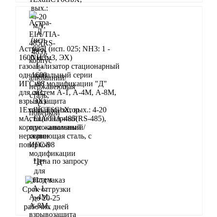
Астра-Д (исп. 025; NН3: 1 -
1600 мг/м3, ЭХ)
газоанализатор стационарный
одноканальный серии
ИГС-98 модификации "Д"
для систем А-1, А-4М, А-8М,
взрывозащита
1ExdIIСT6GbX, вых.: 4-20
мА, EIA/TIA-485(RS-485),
корпус - алюминий/
нержавеющая сталь, с
поверкой
Цена по запросу
Запросить
Срок отгрузки
до 20-25
рабочих дней