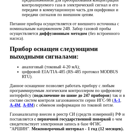
предназначенной для преобразования концентрации
контролируемого газа в электрический сигнал и его
передачи в коммутационную часть для оцифровки и
передачи сигналов по внешним цепям.
Питание прибора осуществляется от внешнего источника с
номинальным напряжением 24В. Забор газовой пробы
осуществляется
диффузионным методом
(без встроенного
насоса).
Прибор оснащен следующими
выходными сигналами:
аналоговый (токовый 4-20 мА);
цифровой EIA/TIA-485 (RS-485 протокол MODBUS
RTU).
Данное оснащение позволяет работать прибору с любым
программируемым логическим контроллером по цифровому
интерфейсу (
подключение по шине до 247 приборов
) так и в
составе систем контроля загазованности серии ИГС-98 (
А-1
,
А-4М
,
А-8М
) с обменом информации по токовой петле.
Газоанализатор внесен в реестр СИ (средств измерений) РФ и
поставляется
с первичной государственной поверкой
о чем
свидетельствует электронная запись в базе ФГИС
”АРШИН”.
Межповерочный интервал - 1 год (12 месяцев).