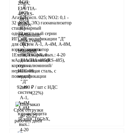
Агат-Д (исп. 025; NO2: 0,1 -
32 мг/м3, ЭХ) газоанализатор
стационарный
одноканальный серии
ИГС-98 модификации "Д"
для систем А-1, А-4М, А-8М,
взрывозащита
1ExdIIСT6GbX, вых.: 4-20
мА, EIA/TIA-485(RS-485),
корпус - алюминий/
нержавеющая сталь, с
поверкой
92 490 ₽
/ шт
с НДС
(22%)
В корзину
Срок отгрузки
до 20-25
рабочих дней