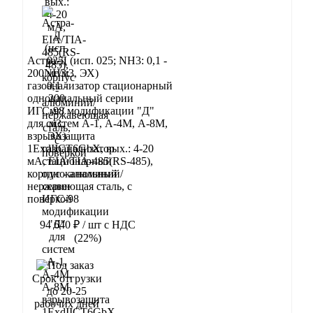
Астра-Д (исп. 025; NН3: 0,1 -
200 мг/м3, ЭХ)
газоанализатор стационарный
одноканальный серии
ИГС-98 модификации "Д"
для систем А-1, А-4М, А-8М,
взрывозащита
1ExdIIСT6GbX, вых.: 4-20
мА, EIA/TIA-485(RS-485),
корпус - алюминий/
нержавеющая сталь, с
поверкой
94 640 ₽
/ шт
с НДС
(22%)
В корзину
Срок отгрузки
до 20-25
рабочих дней