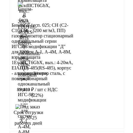
Бином-Д (исп. 025; CH (C2-
C10): 50 - 3200 мг/м3, ПП)
газоанализатор стационарный
одноканальный серии
ИГС-98 модификации "Д"
для систем А-1, А-4М, А-8М,
взрывозащита
1ExdIIСT6GbX, вых.: 4-20мА,
EIA/TIA-485(RS-485), корпус
- алюминий/нерж. сталь, с
поверкой
89 410 ₽
/ шт
с НДС
(22%)
В корзину
Срок отгрузки
до 20-25
рабочих дней