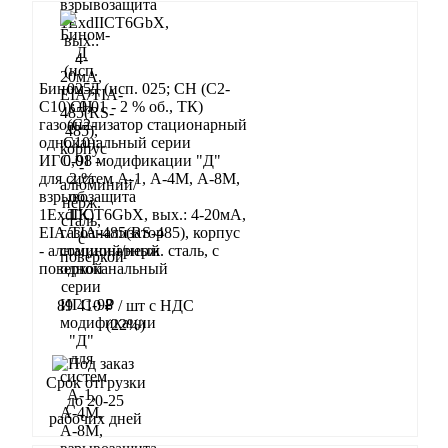
Бином-Д (исп. 025; CH (C2-
C10): 0,01 - 2 % об., ТК)
газоанализатор стационарный
одноканальный серии
ИГС-98 модификации "Д"
для систем А-1, А-4М, А-8М,
взрывозащита
1ExdIIСT6GbX, вых.: 4-20мА,
EIA/TIA-485(RS-485), корпус
- алюминий/нерж. сталь, с
поверкой
89 410 ₽
/ шт
с НДС
(22%)
В корзину
Срок отгрузки
до 20-25
рабочих дней