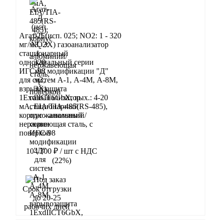
Агат-Д (исп. 025; NO2: 1 - 320
мг/м3, ЭХ) газоанализатор
стационарный
одноканальный серии
ИГС-98 модификации "Д"
для систем А-1, А-4М, А-8М,
взрывозащита
1ExdIIСT6GbX, вых.: 4-20
мА, EIA/TIA-485(RS-485),
корпус - алюминий/
нержавеющая сталь, с
поверкой
104 300 ₽
/ шт
с НДС
(22%)
В корзину
Срок отгрузки
до 20-25
рабочих дней