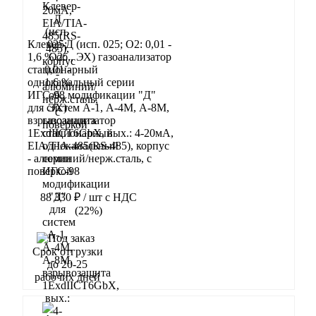
Клевер-Д (исп. 025; О2: 0,01 -
1,6 % об., ЭХ) газоанализатор
стационарный
одноканальный серии
ИГС-98 модификации "Д"
для систем А-1, А-4М, А-8М,
взрывозащита
1ExdIIСT6GbX, вых.: 4-20мА,
EIA/TIA-485(RS-485), корпус
- алюминий/нерж.сталь, с
поверкой
88 330 ₽
/ шт
с НДС
(22%)
В корзину
Срок отгрузки
до 20-25
рабочих дней