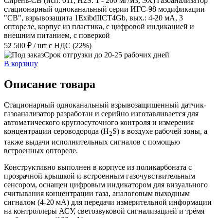
Сирень-СВ (исп. 011; Н2S: 1 - 200 мг/м3, ЭХ) газоанализатор
стационарный одноканальный серии ИГС-98 модификации
"СВ", взрывозащита 1ExibdIIСT4Gb, вых.: 4-20 мА, 3
оптореле, корпус из пластика, с цифровой индикацией и
внешним питанием, с поверкой
52 500 ₽
/ шт
с НДС (22%)
Срок отгрузки до 20-25 рабочих дней
В корзину
Описание товара
Стационарный одноканальный взрывозащищенный датчик-
газоанализатор разработан и серийно изготавливается для
автоматического круглосуточного контроля и измерения
концентрации сероводорода (H
S) в воздухе рабочей зоны, а
2
также выдачи исполнительных сигналов с помощью
встроенных оптореле.
Конструктивно выполнен в корпусе из поликарбоната с
прозрачной крышкой и встроенным газочувствительным
сенсором, оснащен цифровым индикатором для визуального
считывания концентрации газа, аналоговым выходным
сигналом (4-20 мА) для передачи измерительной информации
на контроллеры АСУ, светозвуковой сигнализацией и трёмя