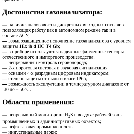
Достоинства газоанализатора:
—
наличие аналогового и дискретных выходных сигналов
позволяющих работу как в автономном режиме так и в
составе АСУ;
—
взрывозащищенное исполнение газоанализатора с уровнем
защиты
1Ex ib d IIC T4 Gb
;
—
в приборе используются надежные фирменные сенсоры
отечественного и импортного производства;
—
непрерывный контроль сероводорода;
—
2-х пороговая световая и звуковая сигнализация;
—
оснащен 4-х разрядным цифровым индикатором;
—
степень защиты от пыли и влаги IP65;
—
возможность эксплуатации в температурном диапазоне от
-30 до + 50°C.
Области применения:
—
непрерывный мониторинг H
S в воздухе рабочей зоны
2
промышленных и административных объектов;
—
нефтегазовая промышленность;
—
индустриальные парки;