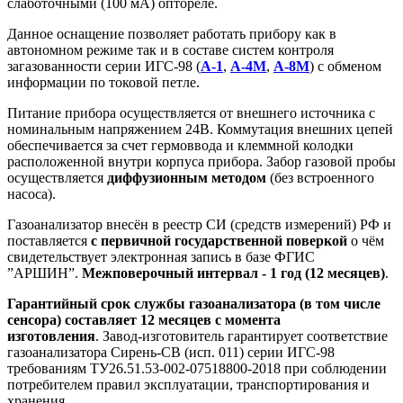
слаботочными (100 мА) оптореле.
Данное оснащение позволяет работать прибору как в
автономном режиме так и в составе систем контроля
загазованности серии ИГС-98 (
А-1
,
А-4М
,
А-8М
) с обменом
информации по токовой петле.
Питание прибора осуществляется от внешнего источника с
номинальным напряжением 24В. Коммутация внешних цепей
обеспечивается за счет гермоввода и клеммной колодки
расположенной внутри корпуса прибора. Забор газовой пробы
осуществляется
диффузионным методом
(без встроенного
насоса).
Газоанализатор внесён в реестр СИ (средств измерений) РФ и
поставляется
с первичной государственной поверкой
о чём
свидетельствует электронная запись в базе ФГИС
”АРШИН”.
Межповерочный интервал - 1 год (12 месяцев)
.
Гарантийный срок службы газоанализатора (в том числе
сенсора) составляет 12 месяцев с момента
изготовления
. Завод-изготовитель гарантирует соответствие
газоанализатора Сирень-СВ (исп. 011) серии ИГС-98
требованиям ТУ26.51.53-002-07518800-2018 при соблюдении
потребителем правил эксплуатации, транспортирования и
хранения.