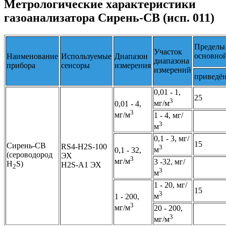
Метрологические характеристики
газоанализатора Сирень-СВ (исп. 011)
Пределы
Участок
основно
Наименование
Используемые
Диапазон
диапазона
прибора
сенсоры
измерения
измерений
приведё
0,01 - 1,
25
3
мг/м
0,01 - 4,
3
мг/м
1 - 4, мг/
3
м
0,1 - 3, мг/
15
Сирень-СВ
RS4-H2S-100
3
м
0,1 - 32,
(сероводород
ЭХ
3
мг/м
3 -32, мг/
H
S)
H2S-A1 ЭХ
2
3
м
1 - 20, мг/
15
3
м
1 - 200,
3
мг/м
20 - 200,
3
мг/м