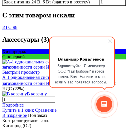
Блок питания 24 В, 6 Вт (адаптер в розетку)
1
C этим товаром искали
ИГС-98
Аксессуары (3)
Хит продаж
С поверкой
Владимир Коваленков
Здравствуйте! Я менеджер
ООО "ГазПриборы" и готов
Быстрый просмотр
помочь Вам. Напишите мне,
А-1 одноканальная система автоматического контроля
если у вас появятся вопросы.
загазованности серии ИГС-98 исп. (012)
от 20 700 ₽
/ шт
с
НДС (22%)
В корзину
Подробнее
Купить в 1 клик
Сравнение
В избранное
Под заказ
Контроллируемые газы:
Кислород (O2)