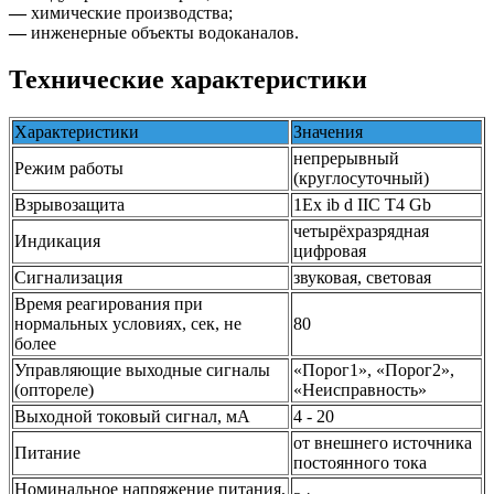
—
химические производства;
—
инженерные объекты водоканалов.
Технические характеристики
Характеристики
Значения
непрерывный
Режим работы
(круглосуточный)
Взрывозащита
1Ex ib d IIC T4 Gb
четырёхразрядная
Индикация
цифровая
Сигнализация
звуковая, световая
Время реагирования при
нормальных условиях, сек, не
80
более
Управляющие выходные сигналы
«Порог1», «Порог2»,
(оптореле)
«Неисправность»
Выходной токовый сигнал, мА
4 - 20
от внешнего источника
Питание
постоянного тока
Номинальное напряжение питания,