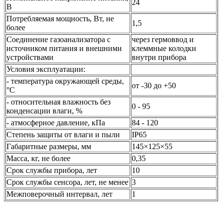
24
В
Потребляемая мощность, Вт, не
1,5
более
Соединение газоанализатора с
через гермоввод и
источником питания и внешними
клеммные колодки
устройствами
внутри прибора
Условия эксплуатации:
- температура окружающей среды,
от -30 до +50
°С
- относительная влажность без
0 - 95
конденсации влаги, %
- атмосферное давление, кПа
84 - 120
Степень защиты от влаги и пыли
IP65
Габаритные размеры, мм
145×125×55
Масса, кг, не более
0,35
Срок службы прибора, лет
10
Срок службы сенсора, лет, не менее
3
Межповерочный интервал, лет
1