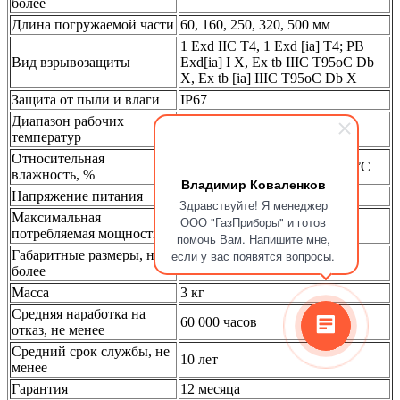
более
Длина погружаемой части
60, 160, 250, 320, 500 мм
1 Exd IIC T4, 1 Exd [ia] T4; PB
Вид взрывозащиты
Exd[ia] I X, Ex tb IIIC T95oC Db
X, Ex tb [ia] IIIC T95oC Db X
Защита от пыли и влаги
IP67
Диапазон рабочих
от -60 до +85 °С
температур
Относительная
до 93 % при температуре 40 °С
влажность, %
Владимир Коваленков
Напряжение питания
от 18 до 32 В
Здравствуйте! Я менеджер
Максимальная
ООО "ГазПриборы" и готов
не более 3 Вт
потребляемая мощность
помочь Вам. Напишите мне,
Габаритные размеры, не
если у вас появятся вопросы.
130 х 130 х 90 мм
более
Масса
3 кг
Средняя наработка на
60 000 часов
отказ, не менее
Средний срок службы, не
10 лет
менее
Гарантия
12 месяца