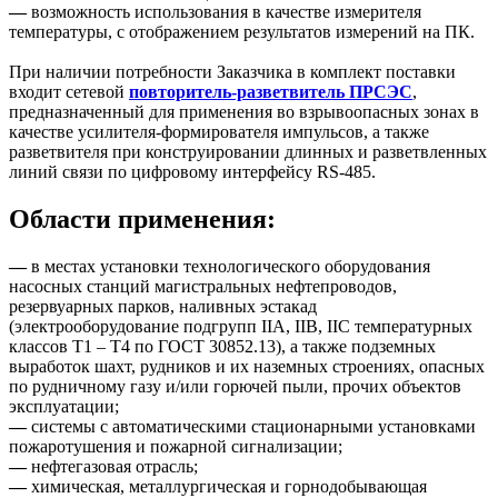
—
возможность использования в качестве измерителя
температуры, с отображением результатов измерений на ПК.
При наличии потребности Заказчика в комплект поставки
входит сетевой
повторитель-разветвитель ПРСЭС
,
предназначенный для применения во взрывоопасных зонах в
качестве усилителя-формирователя импульсов, а также
разветвителя при конструировании длинных и разветвленных
линий связи по цифровому интерфейсу RS-485.
Области применения:
—
в местах установки технологического оборудования
насосных станций магистральных нефтепроводов,
резервуарных парков, наливных эстакад
(электрооборудование подгрупп IIA, IIB, IIC температурных
классов Т1 – Т4 по ГОСТ 30852.13), а также подземных
выработок шахт, рудников и их наземных строениях, опасных
по рудничному газу и/или горючей пыли, прочих объектов
эксплуатации;
—
системы с автоматическими стационарными установками
пожаротушения и пожарной сигнализации;
—
нефтегазовая отрасль;
—
химическая, металлургическая и горнодобывающая