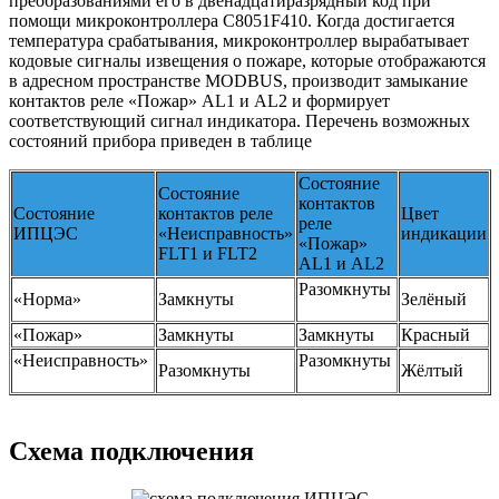
преобразованиями его в двенадцатиразрядный код при
помощи микроконтроллера C8051F410. Когда достигается
температура срабатывания, микроконтроллер вырабатывает
кодовые сигналы извещения о пожаре, которые отображаются
в адресном пространстве MODBUS, производит замыкание
контактов реле «Пожар» AL1 и AL2 и формирует
соответствующий сигнал индикатора. Перечень возможных
состояний прибора приведен в таблице
Состояние
Состояние
контактов
Состояние
контактов реле
Цвет
реле
ИПЦЭС
«Неисправность»
индикации
«Пожар»
FLT1 и FLT2
AL1 и AL2
Разомкнуты
«Норма»
Замкнуты
Зелёный
«Пожар»
Замкнуты
Замкнуты
Красный
«Неисправность»
Разомкнуты
Разомкнуты
Жёлтый
Схема подключения