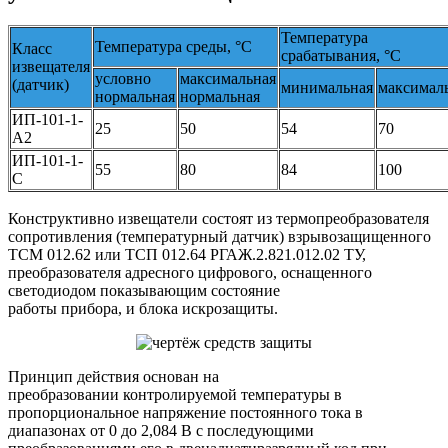
Температура
Температура среды, °С
Класс
срабатывания, °С
извещателя
условно
максимальная
(датчик)
минимальная
максимал
нормальная
нормальная
ИП-101-1-
25
50
54
70
А2
ИП-101-1-
55
80
84
100
С
Конструктивно извещатели состоят из термопреобразователя
сопротивления (температурный датчик) взрывозащищенного
ТСМ 012.62 или ТСП 012.64 РГАЖ.2.821.012.02 ТУ,
преобразователя адресного цифрового, оснащенного
светодиодом показывающим состояние
работы прибора, и блока искрозащиты.
Принцип действия основан на
преобразовании контролируемой температуры в
пропорциональное напряжение постоянного тока в
диапазонах от 0 до 2,084 В с последующими