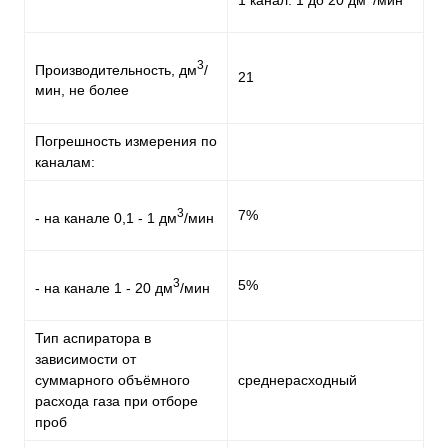
3
Производительность, дм
/
21
мин, не более
Погрешность измерения по
каналам:
3
7%
- на канале 0,1 - 1 дм
/мин
3
5%
- на канале 1 - 20 дм
/мин
Тип аспиратора в
зависимости от
суммарного объёмного
среднерасходный
расхода газа при отборе
проб