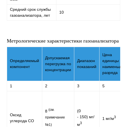
Средний срок службы
10
газоанализатора, лет
Метрологические характеристики газоанализатора
Цена
Допускаемая
Определяемый
Диапазон
единицы
перегрузка по
компонент
показаний
наименьшег
концентрации
разряда
1
2
3
5
(см.
(0
8
Оксид
- 150) мг/
3
примечание
1 мг/м
углерода CO
3
м
№1)