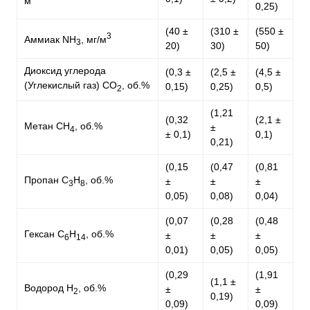
м
0,25)
(40 ±
(310 ±
(550 ±
3
Аммиак NH
, мг/м
3
20)
30)
50)
Диоксид углерода
(0,3 ±
(2,5 ±
(4,5 ±
(Углекислый газ) CO
, об.%
0,15)
0,25)
0,5)
2
(1,21
(0,32
(2,1 ±
Метан CH
, об.%
±
4
± 0,1)
0,1)
0,21)
(0,15
(0,47
(0,81
Пропан C
H
, об.%
±
±
±
3
8
0,05)
0,08)
0,04)
(0,07
(0,28
(0,48
Гексан C
H
, об.%
±
±
±
6
14
0,01)
0,05)
0,05)
(0,29
(1,91
(1,1 ±
Водород H
, об.%
±
±
2
0,19)
0,09)
0,09)