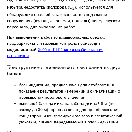
2
3
2
2
2
2
избытка/недостатка кислорода (O
). Используется для
2
обнаружения опасной загазованности в подземных
сооружениях (колодцы, тоннели, подвалы) перед спуском
персонала, для выполнения работ.
При выполнении работ во взрывоопасных средах,
предварительный газовый контроль производят
модификацией
Хоббит-Т И11 во взрывобезопасном
.
исполнении
Конструктивно газоанализатор выполнен из двух
блоков:
блок индикации, предназначен для отображения
показаний результатов измерений и сигнализации о
превышении порогового значения;
выносной блок датчика на кабеле длиной 6 м (по
заказу до 30 м), предназначен для преобразования
концентрации контролируемого газа в электрический
(токовый) сигнал, передаваемый в блок индикации.