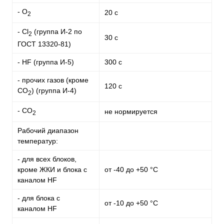
- О
20 с
2
- Cl
(группа И-2 по
2
30 с
ГОСТ 13320-81)
- HF (группа И-5)
300 с
- прочих газов (кроме
120 с
CO
) (группа И-4)
2
- СО
не нормируется
2
Рабочий диапазон
температур:
- для всех блоков,
кроме ЖКИ и блока с
от -40 до +50 °С
каналом HF
- для блока с
от -10 до +50 °С
каналом HF