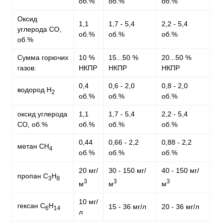
об.%
об.%
об.%
Оксид
1,1
1,7 - 5,4
2,2 - 5,4
углерода CO,
об.%
об.%
об.%
об.%
Сумма горючих
10 %
15...50 %
20...50 %
газов:
НКПР
НКПР
НКПР
0,4
0,6 - 2,0
0,8 - 2,0
водород H
2
об.%
об.%
об.%
оксид углерода
1,1
1,7 - 5,4
2,2 - 5,4
CO, об.%
об.%
об.%
об.%
0,44
0,66 - 2,2
0,88 - 2,2
метан CH
4
об.%
об.%
об.%
20 мг/
30 - 150 мг/
40 - 150 мг/
пропан C
H
3
8
3
3
3
м
м
м
10 мг/
гексан C
H
15 - 36 мг/л
20 - 36 мг/л
6
14
л