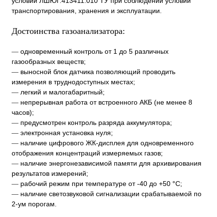
условий ЛШЮГ.413411.010 ТУ при соблюдении условий
транспортирования, хранения и эксплуатации.
Достоинства газоанализатора:
одновременный контроль от 1 до 5 различных
—
газообразных веществ;
выносной блок датчика позволяющий проводить
—
измерения в труднодоступных местах;
легкий и малогабаритный;
—
непрерывная работа от встроенного АКБ (не менее 8
—
часов);
предусмотрен контроль разряда аккумулятора;
—
электронная установка нуля;
—
наличие цифрового ЖК-дисплея для одновременного
—
отображения концентраций измеряемых газов;
наличие энергонезависимой памяти для архивирования
—
результатов измерений;
рабочий режим при температуре от -40 до +50
°
С;
—
наличие светозвуковой сигнализации срабатываемой по
—
2-ум порогам.