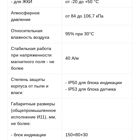
- для ЖКИ
от -20 до +50 °С
Атмосферное
от 84 до 106,7 кПа
давление
Относительная
95% при 30°С
влажность воздуха
Стабильная работа
при напряженности
40 А/м
магнитного поля - не
более
Степень защиты
- IP50 для блока индикации
корпуса от пыли и
- IP53 для блока датчика
влаги:
Габаритные размеры
(общепромышленное
исполнение И11), мм,
не более:
- блок индикации
150×80×30