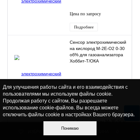
Цена по запросу
Подробнее
Сенсор электрохимический
на кислород M-2Е-O2 0-30
об% для газоанализатора
Хоббит-Т/ОКА
Цена по запросу
Для улучшения работы сайта и его взаимодействия с
пользователями мы используем файлы cookie.
Подробнее
Продолжая работу с сайтом, Вы разрешаете
использование cookie-файлов. Вы всегда можете
отключить файлы cookie в настройках Вашего браузера.
Сенсор электрохимический
на диоксид серы M-3Е-SO2
0-40 ppm для
Понимаю
ИЗБРАННОЕ
0
КОРЗИНА
0
газоанализатора Хоббит-Т/
ОКА