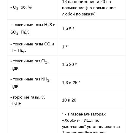
18 на понижение и 23 на
- O
, об. %
повышение (на повышение
2
любой по заказу)
- токсичные газы H
S и
2
1 и 5 *
SO
, ПДК
2
- токсичные газы СO и
1 *
HF, ПДК
- токсичные газ Cl
,
2
1 и 20 *
ПДК
- токсичные газ NH
,
3
1,3 и 25 *
ПДК
- горючие газы, %
10 и 20
НКПР
* - в газоанализаторах
«Хоббит-Т И11» по
умолчанию" устанавливается
1 порог срабатывания