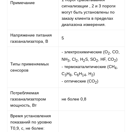
Примечание
сигнализации , 2 и 3 пороги
могут быть установлены по
заказу клиента в пределах
диапазона измерения.
Напряжение питания
5
газоанализатора, В
- электрохимические (О
, СО,
2
NH
, Cl
, H
S, SО
, HF, СO
)
3
2
2
2
2
Типы применяемых
- термокаталитические (СН
,
4
сенсоров
С
Н
, С
Н
, Н
)
3
8
6
14
2
- оптические (СO
)
2
Потребляемая
газоанализатором
не более 0,8
мощность, Вт
Время установления
показаний по уровню
Т0,9, с, не более: