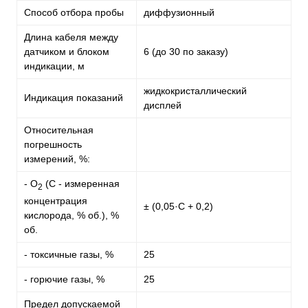
Способ отбора пробы
диффузионный
Длина кабеля между
датчиком и блоком
6 (до 30 по заказу)
индикации, м
жидкокристаллический
Индикация показаний
дисплей
Относительная
погрешность
измерений, %:
- O
(С - измеренная
2
концентрация
± (0,05·С + 0,2)
кислорода, % об.), %
об.
- токсичные газы, %
25
- горючие газы, %
25
Предел допускаемой