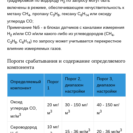
градуировкой по водороду H
по запросу могут быть
2
включены в режиме, обеспечивающем нечуствительность к
метану CH
, пропану C
H
, гексану C
H
или оксиду
4
3
8
6
14
углерода CO;
Примечание №5 - в блоках датчиков с каналами измерения
H
и/или CO и/или какого-либо из углеводородов (СН
,
2
4
С
Н
, С
Н
) по запросу может учитывается перекрестное
3
8
6
14
влияние измеряемых газов.
Пороги срабатывания и содержание определяемого
компонента
Порог 2,
Порог 3,
Определяемый
Порог
диапазон
диапазон
компонент
1
настройки
настройки
Оксид
20 мг/
30 - 150 мг/
40 - 150 мг/
углерода CO,
3
3
3
м
м
м
3
мг/м
10 мг/
Сероводород
3
3
15 - 36 мг/м
20 - 36 мг/м