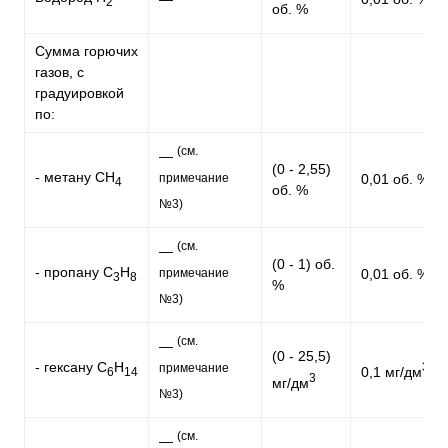
2
об. %
Сумма горючих
газов, с
градуировкой
по:
(см.
—
(0 - 2,55)
- метану CH
примечание
0,01 об. %
4
об. %
№3)
(см.
—
(0 - 1) об.
- пропану C
H
примечание
0,01 об. %
3
8
%
№3)
(см.
—
(0 - 25,5)
- гексану C
H
3
примечание
0,1 мг/дм
6
14
3
мг/дм
№3)
(см.
—