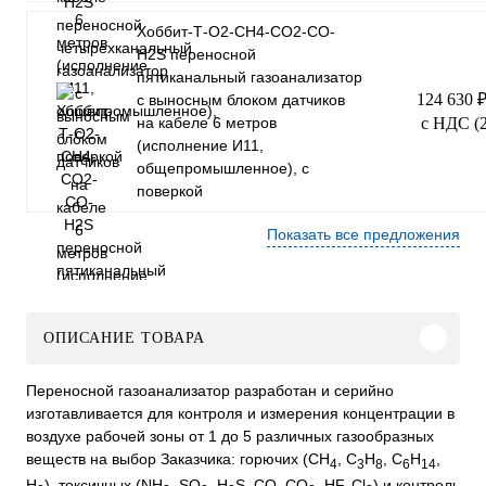
Хоббит-Т-О2-СН4-СО2-СО-
Н2S переносной
пятиканальный газоанализатор
124 630 
с выносным блоком датчиков
на кабеле 6 метров
с НДС (
(исполнение И11,
общепромышленное), с
поверкой
Показать все предложения
ОПИСАНИЕ ТОВАРА
Переносной газоанализатор разработан и серийно
изготавливается для контроля и измерения концентрации в
воздухе рабочей зоны от 1 до 5 различных газообразных
веществ на выбор Заказчика: горючих (CH
, C
H
, C
H
,
4
3
8
6
14
H
), токсичных (NH
, SO
, H
S, CO, CO
, HF, Cl
) и контроль