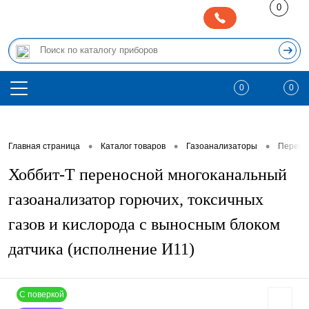
0
0
0
•
•
•
Главная страница
Каталог товаров
Газоанализаторы
Перено
Хоббит-Т переносной многоканальный
газоанализатор горючих, токсичных
газов и кислорода с выносным блоком
датчика (исполнение И11)
С поверкой