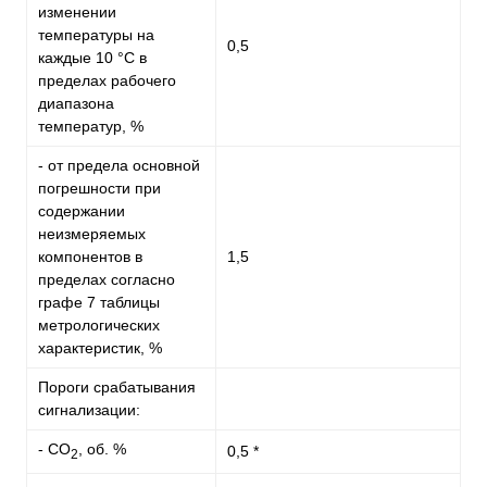
изменении
температуры на
0,5
каждые 10 °С в
пределах рабочего
диапазона
температур, %
- от предела основной
погрешности при
содержании
неизмеряемых
компонентов в
1,5
пределах согласно
графе 7 таблицы
метрологических
характеристик, %
Пороги срабатывания
сигнализации:
- СO
, об. %
0,5 *
2