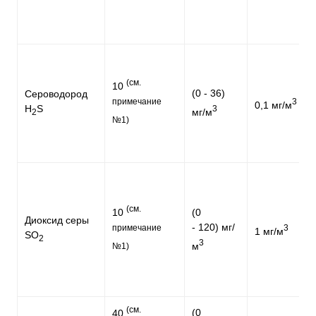
(см.
10
(0 - 36)
Сероводород
примечание
3
0,1 мг/м
H
S
3
мг/м
2
№1)
(см.
10
(0
Диоксид серы
- 120) мг/
примечание
3
1 мг/м
SO
2
3
м
№1)
(см.
(0
40