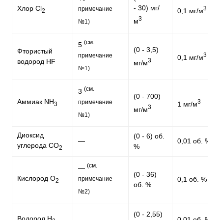
- 30) мг/
Хлор Cl
3
примечание
0,1 мг/м
2
3
м
№1)
(см.
5
(0 - 3,5)
Фтористый
3
примечание
0,1 мг/м
3
водород HF
мг/м
№1)
(см.
3
(0 - 700)
Аммиак NH
3
примечание
1 мг/м
3
3
мг/м
№1)
Диоксид
(0 - 6) об.
—
0,01 об. %
углерода СО
%
2
(см.
—
(0 - 36)
Кислород О
примечание
0,1 об. %
2
об. %
№2)
(0 - 2,55)
Водород H
—
0,01 об. %