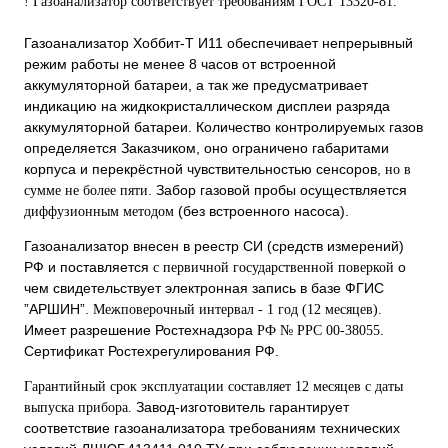
! Газоанализатор соответствует требованиям ГОСТ 13320-81.
Газоанализатор Хоббит-Т И11 обеспечивает непрерывный
режим работы не менее 8 часов от встроенной
аккумуляторной батареи, а так же предусматривает
индикацию на жидкокристаллическом дисплеи разряда
аккумуляторной батареи. Количество контролируемых газов
определяется Заказчиком, оно ограничено габаритами
корпуса и перекрёстной чувствительностью сенсоров,
но в
. Забор газовой пробы осуществляется
сумме не более пяти
(без встроенного насоса).
диффузионным методом
Газоанализатор внесен в реестр СИ (средств измерений)
РФ и поставляется
о
с первичной государственной поверкой
чем свидетельствует электронная запись в базе ФГИС
”АРШИН”.
Межповерочный интервал - 1 год (12 месяцев).
Имеет разрешение Ростехнадзора
.
РФ № РРС 00-38055
Сертификат Ростехрегулирования РФ.
Гарантийный срок эксплуатации составляет 12 месяцев с даты
Завод-изготовитель гарантирует
выпуска прибора.
соответствие газоанализатора требованиям технических