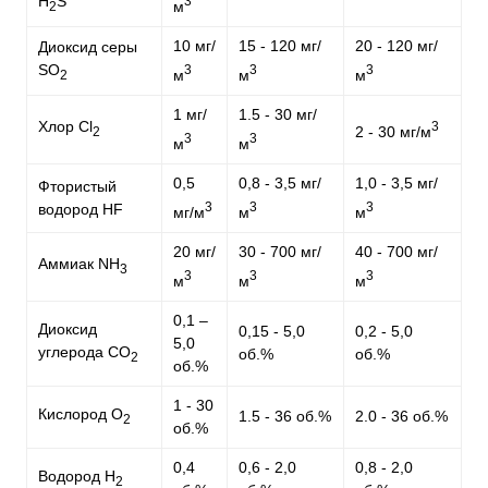
H
S
3
м
2
10 мг/
15 - 120 мг/
20 - 120 мг/
Диоксид серы
SO
3
3
3
м
м
м
2
1 мг/
1.5 - 30 мг/
Хлор Cl
3
2 - 30 мг/м
2
3
3
м
м
0,5
0,8 - 3,5 мг/
1,0 - 3,5 мг/
Фтористый
3
3
3
водород HF
мг/м
м
м
20 мг/
30 - 700 мг/
40 - 700 мг/
Аммиак NH
3
3
3
3
м
м
м
0,1 –
Диоксид
0,15 - 5,0
0,2 - 5,0
5,0
углерода CO
об.%
об.%
2
об.%
1 - 30
Кислород О
1.5 - 36 об.%
2.0 - 36 об.%
2
об.%
0,4
0,6 - 2,0
0,8 - 2,0
Водород H
2