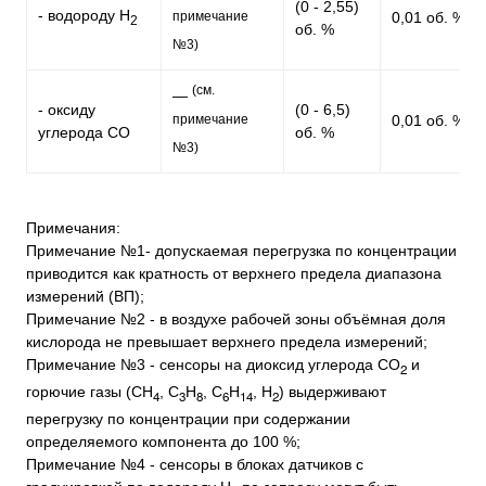
(0 - 2,55)
- водороду H
примечание
0,01 об. %
2
об. %
№3)
(см.
—
- оксиду
(0 - 6,5)
примечание
0,01 об. %
углерода CO
об. %
№3)
Примечания:
Примечание №1- допускаемая перегрузка по концентрации
приводится как кратность от верхнего предела диапазона
измерений (ВП);
Примечание №2 - в воздухе рабочей зоны объёмная доля
кислорода не превышает верхнего предела измерений;
Примечание №3 - сенсоры на диоксид углерода СО
и
2
горючие газы (СН
, С
Н
, С
Н
, Н
) выдерживают
4
3
8
6
14
2
перегрузку по концентрации при содержании
определяемого компонента до 100 %;
Примечание №4 - сенсоры в блоках датчиков с