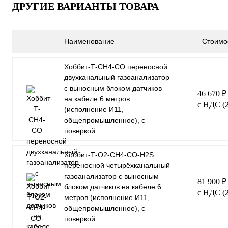
ДРУГИЕ ВАРИАНТЫ ТОВАРА
Наименование
Стоимо
Хоббит-Т-СН4-СO переносной
двухканальный газоанализатор
с выносным блоком датчиков
46 670 
на кабеле 6 метров
с НДС (
(исполнение И11,
общепромышленное), с
поверкой
Хоббит-Т-О2-СН4-СО-Н2S
переносной четырёхканальный
газоанализатор с выносным
81 900 
блоком датчиков на кабеле 6
с НДС (
метров (исполнение И11,
общепромышленное), с
поверкой