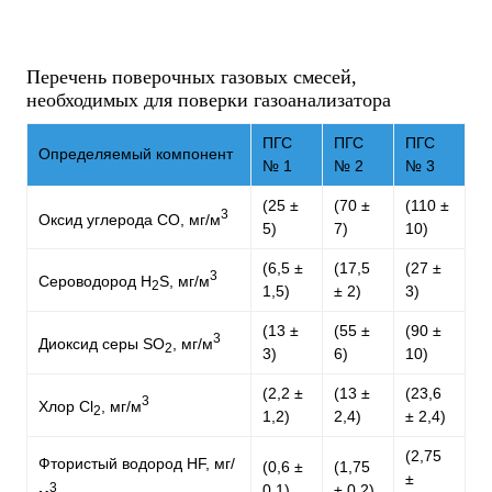
Перечень поверочных газовых смесей,
необходимых для поверки газоанализатора
ПГС
ПГС
ПГС
Определяемый компонент
№ 1
№ 2
№ 3
(25 ±
(70 ±
(110 ±
3
Оксид углерода CO, мг/м
5)
7)
10)
(6,5 ±
(17,5
(27 ±
3
Сероводород H
S, мг/м
2
1,5)
± 2)
3)
(13 ±
(55 ±
(90 ±
3
Диоксид серы SO
, мг/м
2
3)
6)
10)
(2,2 ±
(13 ±
(23,6
3
Хлор Cl
, мг/м
2
1,2)
2,4)
± 2,4)
(2,75
Фтористый водород HF, мг/
(0,6 ±
(1,75
±
3
0,1)
± 0,2)