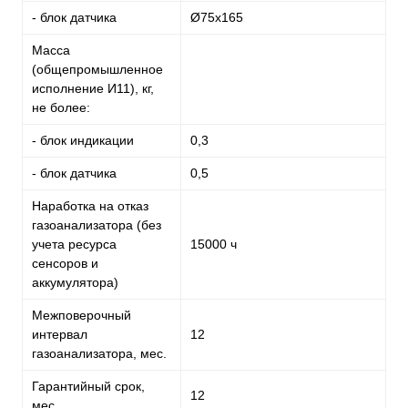
- блок датчика
Ø75x165
Масса
(общепромышленное
исполнение И11), кг,
не более:
- блок индикации
0,3
- блок датчика
0,5
Наработка на отказ
газоанализатора (без
учета ресурса
15000 ч
сенсоров и
аккумулятора)
Межповерочный
интервал
12
газоанализатора, мес.
Гарантийный срок,
12
мес.