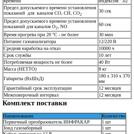
времени
индексом ".02"
Предел допускаемого времени установления
30 сек
показаний для каналов СО, СН, СО
2
Предел допускаемого времени установления
60 сек
показаний для каналов О
, NO
2
Время прогрева при 20 °С - не более
30 мин
Питание газоанализатора
12/220 В
Средняя наработка на отказ
10000 ч
Срок службы
10 лет
Потребляемая мощность не более
40 Вт
Масса (НЕТТО)
8 кг
180 х 310 х 370
Габариты (ВхШхД)
мм
Гарантийный срок эксплуатации
12 месяцев
Межповерочный интервал
12 месяцев
Комплект поставки
Наименование
Количество
Первичный преобразователь ИНФРАКАР
1 шт
Зонд газозаборный
1 шт
Кабель питания на 12 В
1 шт