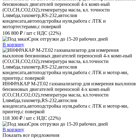
бензиновых двигателей переносной 4-х комп-ный
(CO,CH,СО2,О2),температура масла, кл. точности
I,лямбда,тахометр,RS-232,автослив
конденсата,автоподстройка нуля,работа с ЛТК и
мотортестерами,с поверкой
106 800 ₽
/ шт
с НДС (22%)
Срок отгрузки до 15-20 рабочих дней
В корзину
ИНФРАКАР М-2Т.02 газоанализатор для измерения выхлопов
бензиновых двигателей переносной 4-х комп-ный
(CO,CH,СО2,О2),температура масла, кл.точности
I,лямбда,тахометр,RS-232,автослив
конденсата,автоподстройка нуля,работа с ЛТК и мотор-ми,
принтер,с поверкой
118 300 ₽
/ шт
с НДС (22%)
Срок отгрузки до 15-20 рабочих дней
В корзину
Показать все предложения