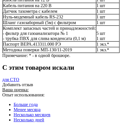
Кабель питания на 220 В
1 шт
Датчик тахометра с кабелем
1 шт
Нуль-модемный кабель RS-232
1 шт
Шланг газозаборный (5м) с фильтром
1 шт
Комплект запасных частей и принадлежностей:
- фильтр для газоанализатора № 1
5 шт
- трубка ПВХ для слива конденсата (0,1 м)
1 шт
Паспорт ВЕРА.413311.000 РЭ
1 экз.*
Методика поверки МП-130/11-2019
1 экз.*
Примечание: * - в одной брошюре.
C этим товаром искали
для СТО
Добавить отзыв
Ваша оценка:
Опыт использования:
Больше года
Менее месяца
Несколько месяцев
Несколько дней