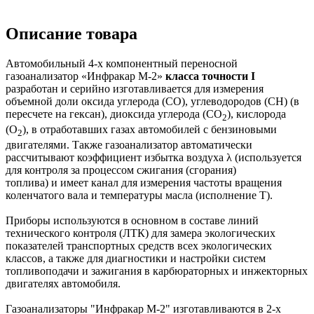
Описание товара
Автомобильный 4-х компонентный переносной
газоанализатор «Инфракар М-2»
класса точности I
разработан и серийно изготавливается для измерения
объемной доли оксида углерода (СО), углеводородов (CН) (в
пересчете на гексан), диоксида углерода (СО
), кислорода
2
(О
), в отработавших газах автомобилей с бензиновыми
2
двигателями. Также газоанализатор автоматически
рассчитывают коэффициент избытка воздуха λ (используется
для контроля за процессом сжигания (сгорания)
топлива) и имеет канал для измерения частоты вращения
коленчатого вала и температуры масла (исполнение Т).
Приборы используются в основном в составе линий
технического контроля (ЛТК) для замера экологических
показателей транспортных средств всех экологических
классов, а также для диагностики и настройки систем
топливоподачи и зажигания в карбюраторных и инжекторных
двигателях автомобиля.
Газоанализаторы "Инфракар М-2" изготавливаются в 2-х