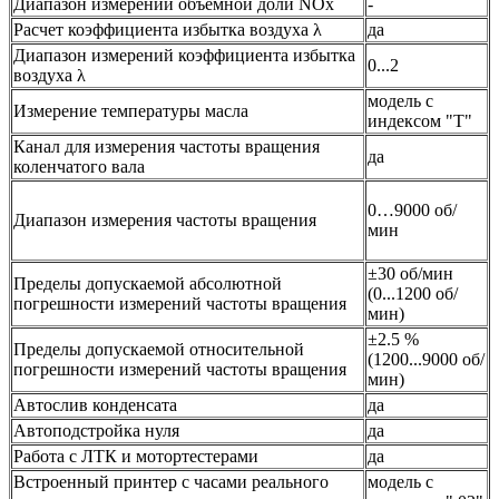
Диапазон измерений объемной доли NOx
-
Расчет коэффициента избытка воздуха λ
да
Диапазон измерений коэффициента избытка
0...2
воздуха λ
модель с
Измерение температуры масла
индексом "Т"
Канал для измерения частоты вращения
да
коленчатого вала
0…9000 об/
Диапазон измерения частоты вращения
мин
±30 об/мин
Пределы допускаемой абсолютной
(0...1200 об/
погрешности измерений частоты вращения
мин)
±2.5 %
Пределы допускаемой относительной
(1200...9000 об/
погрешности измерений частоты вращения
мин)
Автослив конденсата
да
Автоподстройка нуля
да
Работа с ЛТК и мотортестерами
да
Встроенный принтер с часами реального
модель с