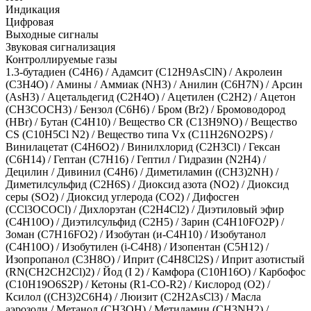
Индикация
Цифровая
Выходные сигналы
Звуковая сигнализация
Контроллируемые газы
1.3-бутадиен (C4H6)
/
Адамсит (C12H9AsClN)
/
Акролеин
(C3H4O)
/
Амины
/
Аммиак (NH3)
/
Анилин (C6H7N)
/
Арсин
(AsH3)
/
Ацетальдегид (С2H4O)
/
Ацетилен (С2Н2)
/
Ацетон
(CH3COCH3)
/
Бензол (C6H6)
/
Бром (Br2)
/
Бромоводород
(HBr)
/
Бутан (C4H10)
/
Вещество CR (C13H9NO)
/
Вещество
CS (C10H5Cl N2)
/
Вещество типа Vх (C11H26NO2PS)
/
Винилацетат (C4H6O2)
/
Винилхлорид (C2H3Cl)
/
Гексан
(C6H14)
/
Гептан (C7H16)
/
Гептил
/
Гидразин (N2H4)
/
Децилин
/
Дивинил (С4Н6)
/
Диметиламин ((CH3)2NH)
/
Диметилсульфид (C2H6S)
/
Диоксид азота (NO2)
/
Диоксид
серы (SO2)
/
Диоксид углерода (CO2)
/
Дифосген
(CCl3OCOCl)
/
Дихлорэтан (C2H4Cl2)
/
Диэтиловый эфир
(С4Н10О)
/
Диэтилсульфид (C2H5)
/
Зарин (C4H10FO2P)
/
Зоман (C7H16FO2)
/
Изобутан (и-C4H10)
/
Изобутанол
(C4H10O)
/
Изобутилен (i-С4Н8)
/
Изопентан (C5H12)
/
Изопропанол (C3H8O)
/
Иприт (C4H8Cl2S)
/
Иприт азотистый
(RN(CH2CH2Cl)2)
/
Йод (I 2)
/
Камфора (C10H16O)
/
Карбофос
(C10H19O6S2P)
/
Кетоны (R1-CO-R2)
/
Кислород (O2)
/
Ксилол ((СН3)2С6Н4)
/
Люизит (C2H2AsCl3)
/
Масла
аэрозоли
/
Метанол (CH3OH)
/
Метиламин (CH3NH2)
/