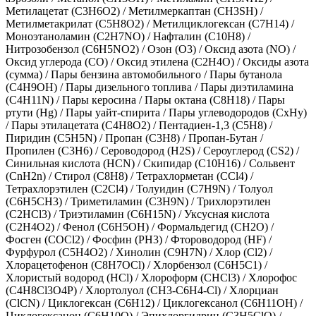
Метилацетат (C3H6O2)
/
Метилмеркаптан (CH3SH)
/
Метилметакрилат (C5H8O2)
/
Метилциклогексан (C7H14)
/
Моноэтаноламин (C2H7NO)
/
Нафталин (С10Н8)
/
Нитрозобензол (C6H5NO2)
/
Озон (O3)
/
Оксид азота (NO)
/
Оксид углерода (CO)
/
Оксид этилена (C2H4O)
/
Оксиды азота
(сумма)
/
Пары бензина автомобильного
/
Пары бутанола
(C4H9OH)
/
Пары дизельного топлива
/
Пары диэтиламина
(C4H11N)
/
Пары керосина
/
Пары октана (C8H18)
/
Пары
ртути (Hg)
/
Пары уайт-спирита
/
Пары углеводородов (СхНу)
/
Пары этилацетата (C4H8O2)
/
Пентадиен-1,3 (C5H8)
/
Пиридин (C5H5N)
/
Пропан (C3H8)
/
Пропан-Бутан
/
Пропилен (C3H6)
/
Сероводород (H2S)
/
Сероуглерод (СS2)
/
Синильная кислота (HCN)
/
Скипидар (С10Н16)
/
Сольвент
(СnН2n)
/
Стирол (С8Н8)
/
Тетрахлорметан (CCl4)
/
Тетрахлорэтилен (C2Cl4)
/
Толуидин (C7H9N)
/
Толуол
(C6H5CH3)
/
Триметиламин (C3H9N)
/
Трихлорэтилен
(C2HCl3)
/
Триэтиламин (C6H15N)
/
Уксусная кислота
(C2H4O2)
/
Фенол (C6H5OH)
/
Формальдегид (CH2O)
/
Фосген (СОCl2)
/
Фосфин (PH3)
/
Фтороводород (HF)
/
Фурфурол (C5H4O2)
/
Хинолин (C9H7N)
/
Хлор (Cl2)
/
Хлорацетофенон (C8H7OCl)
/
Хлорбензол (С6Н5С1)
/
Хлористый водород (HCl)
/
Хлороформ (CHCl3)
/
Хлорофос
(C4H8Cl3O4P)
/
Хлортолуол (СH3-С6Н4-Cl)
/
Хлорциан
(ClCN)
/
Циклогексан (C6H12)
/
Циклогексанол (C6H11OH)
/
Циклогексанон (C6H10O)
/
Эпихлоргидрин (С3H5ClO)
/