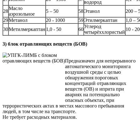
водород
Масло
28
5 – 50
58
Этанол
200 – 
аэрозольное
29
Метанол
20 - 1000
59
Этилмеркаптан
1,0 – 5
Углерод
30
Метилмеркаптан
1,0 - 50
60
10 - 2
четырёххлористый
3) блок отравляющих веществ (БОВ)
Предназначен для непрерывного
автоматического мониторинга
воздушной среды с целью
обнаружения пороговых
концентраций отравляющих
веществ (ОВ) и иприта при
авариях на потенциально
опасных объектах, при
террористических актах в местах массового пребывания
людей, в том числе на транспорте.
Не требует расходных материалов.