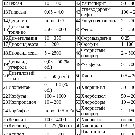
12
Гексан
10 – 100
42
Уайтспирит
50 – 4
Углеводороды
13
Гидразин
0,05 – 4,0
43
100 – 
нефти
14
Децилин
порог. 0,5
44
Уксусная кислота
2 – 25
Дизельное
15
250 – 6000
45
Фенол
5 – 25
топливо
16
Диметиламин
10 – 350
46
Формальдегид
0,25 –
17
Диоксид азота
2 – 200
47
Фосфин
1 -100
Фтористый
18
Диоксид серы
5 – 2500
48
2 – 50
водород
Диоксид
0,03 – 50 (%
19
49
Фурфурол
5 – 70
углерода
об.)
Диэтиловый
3
20
50
Хлор
0,5 – 
2 – 60 (г/м
)
эфир
0,1 – 1,0 (%
21
Изопентан
51
Хлорвинил
30 – 3
об.)
22
Изобутан
100 – 1000
52
Хлорбензол
50 – 2
23
Изопропанол
10 – 200
53
Хлороформ
10 – 2
Хлористый
24
Карбофос
порог. 0,5 мг/л
54
2 – 15
водород
25
Керосин
100 – 4000
55
Хлорофос
порог.
26
Кислород
1 – 25 (% об.)
56
Хлорциан
0,3 – 3
Цианистый
27
Ксилол
20 – 1500
57
0,1 - 1