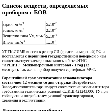
Список веществ, определяемых
прибором с БОВ
3
-2
Зарин, мг/м
5х10
3
-2
Зоман, мг/м
2х10
-3
Вещество типа Vх, мг/м3
5х10
3
-1
Иприт, мг/м
1х10
УПГК-ЛИМБ внесен в реестр СИ (средств измерений) РФ и
поставляется
с первичной государственной поверкой
о чем
свидетельствует электронная запись в базе ФГИС
”АРШИН”.
Межповерочный интервал - 1 год (12
месяцев)
. Так же на прибор получен сертификат МЧС.
Гарантийный срок эксплуатации газоанализатора
составляет 12 месяцев со дня отгрузки Потребителю
.
Завод-изготовитель гарантирует соответствие газоанализатора
требованиям технических условий СДКШ.421243.006 ТУ при
соблюдении потребителем условий транспортировки,
хранения и эксплуатации.
Достоинства прибора: