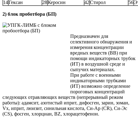
14
Гексан
28
Керосин
42
Стирол
56
Э
2) блок проботбора (БП)
Предназначен для
селективного обнаружения и
измерения концентрации
вредных веществ (ВВ) при
помощи индикаторных трубок
(ИТ) в воздушной среде и
сыпучих материалах.
При работе с военными
индикаторными трубками
(ИТ) возможно определение
пороговых концентраций
следующих отравляющих веществ (непрерывный режим
работы): адамсит, азотистый иприт, дифосген, зарин, зоман,
Vx, иприт, люизит, синильная кислота, Си-Ар (CR), Си-Эс
(CS), фосген, хлорциан, BZ, хлорацетофенон.