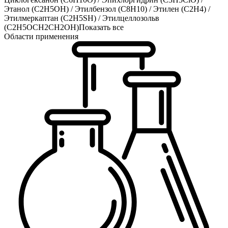
Этанол (C2H5OH)
/
Этилбензол (C8H10)
/
Этилен (C2H4)
/
Этилмеркаптан (C2H5SH)
/
Этилцеллозольв
(C2H5OCH2CH2OH)
Показать все
Области применения