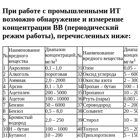
При работе с промышленными ИТ
возможно обнаружение и измерение
концентрации ВВ (периодический
режим работы), перечисленных ниже:
Диапазон
Диапа
Наименование
Наименование
концентраций,
конце
№
вредного
№
вредного вещества
3
3
вещества
мг/м
мг/м
1
Акролеин
0,1 - 1,0
31
Озон
0,05 – 
2
Алкоголь
пороговая
32
Оксид углерода
5 – 60
3
Аммиак
2,0 - 2000
33
Окислы азота
2 – 30
4
Арсин
0,1 – 3,0
34
Пропан – бутан
100 – 
5
Ацетилен
200 - 5000
35
Пропанол
10 – 2
6
Ацетон
100 - 10000
36
Ртуть (пары)
0,003 –
7
Бензин
50 – 6000
37
Сероводород
2 – 20
8
Бензол
0,5 – 8,0
38
Сольвент
20 – 5
Бромистый
9
2,0 – 250
39
Стирол
10 – 3
водород
10
Н – бутан
100 – 1000
40
Толуол
25 – 2
11
Бутанол
10 – 200
41
Трихлорэтилен
5 – 15