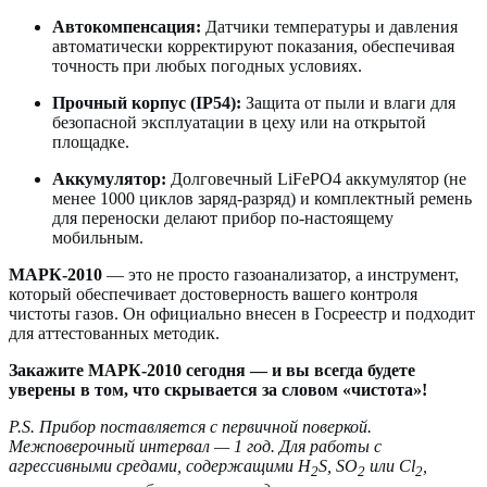
Автокомпенсация:
Датчики температуры и давления
автоматически корректируют показания, обеспечивая
точность при любых погодных условиях.
Прочный корпус (IP54):
Защита от пыли и влаги для
безопасной эксплуатации в цеху или на открытой
площадке.
Аккумулятор:
Долговечный LiFePO4 аккумулятор (не
менее 1000 циклов заряд-разряд) и комплектный ремень
для переноски делают прибор по-настоящему
мобильным.
МАРК-2010
— это не просто газоанализатор, а инструмент,
который обеспечивает достоверность вашего контроля
чистоты газов. Он официально внесен в Госреестр и подходит
для аттестованных методик.
Закажите МАРК-2010 сегодня — и вы всегда будете
уверены в том, что скрывается за словом «чистота»!
P.S. Прибор поставляется с первичной поверкой.
Межповерочный интервал — 1 год. Для работы с
агрессивными средами, содержащими H
S, SO
или Cl
,
2
2
2