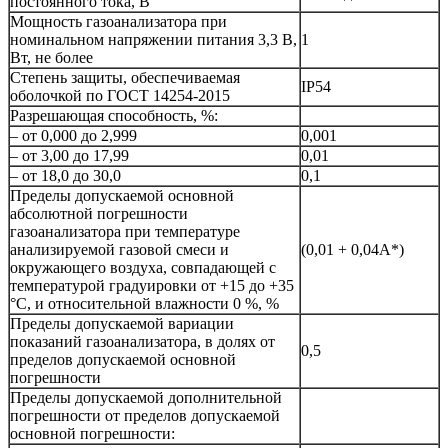
постоянного тока, В
Мощность газоанализатора при
номинальном напряжении питания 3,3 В,
1
Вт, не более
Степень защиты, обеспечиваемая
IP54
оболочкой по ГОСТ 14254-2015
Разрешающая способность, %:
– от 0,000 до 2,999
0,001
– от 3,00 до 17,99
0,01
– от 18,0 до 30,0
0,1
Пределы допускаемой основной
абсолютной погрешности
газоанализатора при температуре
анализируемой газовой смеси и
(0,01 + 0,04А*)
окружающего воздуха, совпадающей с
температурой градуировки от +15 до +35
°С, и относительной влажности 0 %, %
Пределы допускаемой вариации
показаний газоанализатора, в долях от
0,5
пределов допускаемой основной
погрешности
Пределы допускаемой дополнительной
погрешности от пределов допускаемой
основной погрешности: