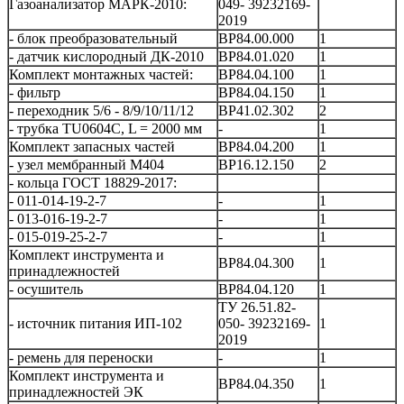
Газоанализатор МАРК-2010:
049- 39232169-
2019
- блок преобразовательный
ВР84.00.000
1
- датчик кислородный ДК-2010
ВР84.01.020
1
Комплект монтажных частей:
ВР84.04.100
1
- фильтр
ВР84.04.150
1
- переходник 5/6 - 8/9/10/11/12
ВР41.02.302
2
- трубка TU0604C, L = 2000 мм
-
1
Комплект запасных частей
ВР84.04.200
1
- узел мембранный М404
ВР16.12.150
2
- кольца ГОСТ 18829-2017:
- 011-014-19-2-7
-
1
- 013-016-19-2-7
-
1
- 015-019-25-2-7
-
1
Комплект инструмента и
ВР84.04.300
1
принадлежностей
- осушитель
ВР84.04.120
1
ТУ 26.51.82-
- источник питания ИП-102
050- 39232169-
1
2019
- ремень для переноски
-
1
Комплект инструмента и
ВР84.04.350
1
принадлежностей ЭК