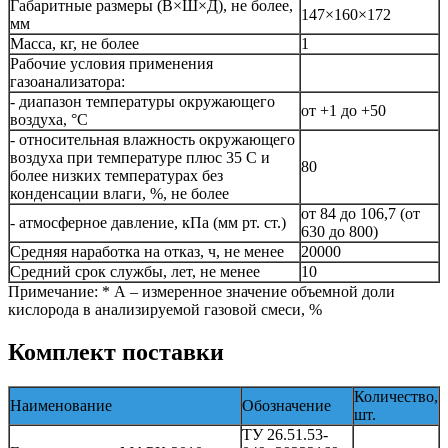
Габаритные размеры (В×Ш×Д), не более,
147×160×172
мм
Масса, кг, не более
1
Рабочие условия применения
газоанализатора:
- диапазон температуры окружающего
от +1 до +50
воздуха, °С
- относительная влажность окружающего
воздуха при температуре плюс 35 С и
80
более низких температурах без
конденсации влаги, %, не более
от 84 до 106,7 (от
- атмосферное давление, кПа (мм рт. ст.)
630 до 800)
Средняя наработка на отказ, ч, не менее
20000
Средний срок службы, лет, не менее
10
Примечание: * А – измеренное значение объемной доли
кислорода в анализируемой газовой смеси, %
Комплект поставки
Количество,
Наименование
Обозначение
шт.
ТУ 26.51.53-