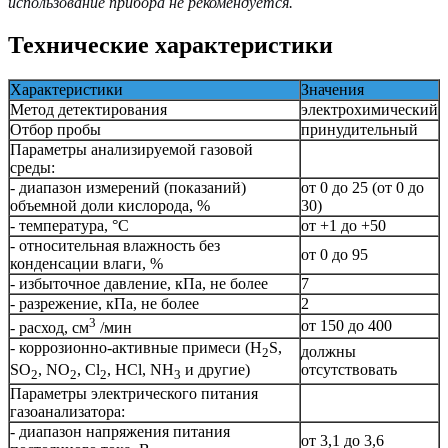
использование прибора не рекомендуется.
Технические характеристики
Характеристики
Значения
Метод детектирования
электрохимический
Отбор пробы
принудительный
Параметры анализируемой газовой
среды:
- диапазон измерений (показаний)
от 0 до 25 (от 0 до
объемной доли кислорода, %
30)
- температура, °С
от +1 до +50
- относительная влажность без
от 0 до 95
конденсации влаги, %
- избыточное давление, кПа, не более
7
- разрежение, кПа, не более
2
3
от 150 до 400
- расход, см
/мин
- коррозионно-активные примеси (H
S,
должны
2
отсутствовать
SO
, NO
, Cl
, HCl, NH
и другие)
2
2
2
3
Параметры электрического питания
газоанализатора:
- диапазон напряжения питания
от 3,1 до 3,6