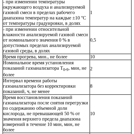
- при изменении температуры
окружающего воздуха и анализируемой
газовой смеси в пределах рабочего
1
диапазона температур на каждые ±10 °С
от температуры градуировки, в долях
- при изменении относительной
влажности анализируемой газовой смеси
от номинального значения 0 % в
0,5
допустимых пределах анализируемой
газовой среды, в долях
Время прогрева, мин., не более
10
Номинальное время установления
показаний газоанализатора Т
,
, мин, не
2
0
9
более
Интервал времени работы
газоанализатора без корректировки
8
показаний, ч, не менее
Время восстановления показаний
газоанализатора после снятия перегрузки
по содержанию объемной доли
кислорода, не превышающей 50 % от
10
значения верхнего предела диапазона
измерений в течение 10 мин, мин, не
более