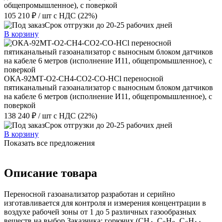
общепромышленное), с поверкой
105 210 ₽
/ шт
с НДС (22%)
Срок отгрузки до 20-25 рабочих дней
В корзину
ОКА-92МТ-О2-СН4-СО2-СО-HCl переносной
пятиканальный газоанализатор с выносным блоком датчиков
на кабеле 6 метров (исполнение И11, общепромышленное), с
поверкой
138 240 ₽
/ шт
с НДС (22%)
Срок отгрузки до 20-25 рабочих дней
В корзину
Показать все предложения
Описание товара
Переносной газоанализатор разработан и серийно
изготавливается для контроля и измерения концентрации в
воздухе рабочей зоны от 1 до 5 различных газообразных
веществ на выбор Заказчика: горючих (CH
, C
H
, C
H
,