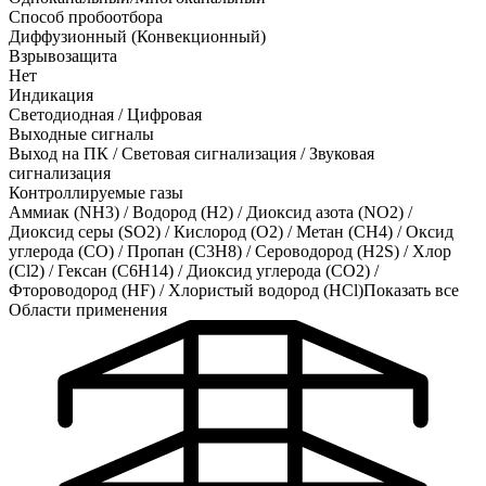
Способ пробоотбора
Диффузионный (Конвекционный)
Взрывозащита
Нет
Индикация
Светодиодная / Цифровая
Выходные сигналы
Выход на ПК / Световая сигнализация / Звуковая
сигнализация
Контроллируемые газы
Аммиак (NH3)
/
Водород (H2)
/
Диоксид азота (NO2)
/
Диоксид серы (SO2)
/
Кислород (O2)
/
Метан (CH4)
/
Оксид
углерода (CO)
/
Пропан (C3H8)
/
Сероводород (H2S)
/
Хлор
(Cl2)
/
Гексан (C6H14)
/
Диоксид углерода (CO2)
/
Фтороводород (HF)
/
Хлористый водород (HCl)
Показать все
Области применения