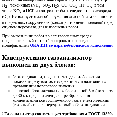
4
3
8
6
14
H
), токсичных (NH
, SO
, H
S, CO, CO
, HF, Cl
,
в том
2
3
2
2
2
2
числе
NO
и HCl
) и контроль избытка/недостатка кислорода
2
(O
). Используется для обнаружения опасной загазованности
2
в подземных сооружениях (колодцы, тоннели, подвалы) перед
спуском персонала, для выполнения работ.
При выполнении работ во взрывоопасных средах,
предварительный газовый контроль производят
модификацией
ОКА И11 во взрывобезопасном исполнении
.
Конструктивно газоанализатор
выполнен из двух блоков:
блок индикации, предназначен для отображения
показаний результатов измерений и сигнализации о
превышении порогового значения;
выносной блок датчика на кабеле длиной 6 м (по заказу
до 30 м), предназначен для преобразования
концентрации контролируемого газа в электрический
(токовый) сигнал, передаваемый в блок индикации.
! Газоанализатор соответствует требованиям ГОСТ 13320-