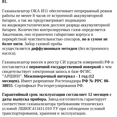
81.
Газоанализатор ОКА И11 обеспечивает непрерывный режим
работы не менее 8 часов от встроенной аккумуляторной
батареи, а так же предусматривает индикацию
на жидкокристаллическом дисплеи разряда аккумуляторной
батареи. Количество контролируемых газов определяется
Заказчиком, оно ограничено габаритами корпуса и
перекрёстной чувствительностью сенсоров,
но в сумме не
более пяти
. Забор газовой пробы
осуществляется
диффузионным методом
(без встроенного
насоса).
Газоанализатор внесен в реестр СИ (средств измерений) РФ и
поставляется
с первичной государственной поверкой
о чем
свидетельствует электронная запись в базе ФГИС
”АРШИН”.
Межповерочный интервал - 1 год (12
месяцев).
Имеет разрешение Ростехнадзора
РФ № РРС 00-
38055
. Сертификат Ростехрегулирования РФ.
Гарантийный срок эксплуатации составляет 12 месяцев с
даты выпуска прибора.
Завод-изготовитель гарантирует
соответствие газоанализатора требованиям технических
условий ЛШЮГ.413411.010 ТУ при соблюдении условий
транспортирования, хранения и эксплуатации.