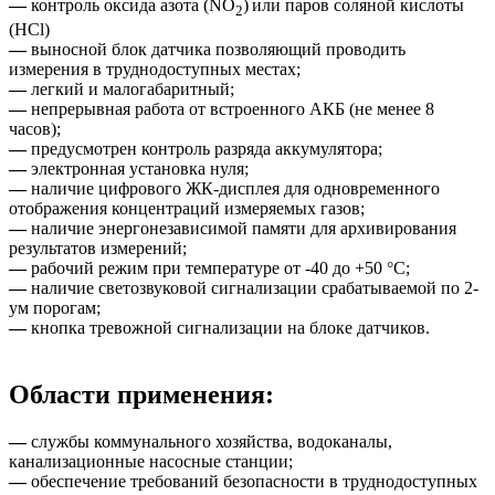
—
контроль оксида азота (NO
)
или паров соляной кислоты
2
(HCl)
—
выносной блок датчика позволяющий проводить
измерения в труднодоступных местах;
—
легкий и малогабаритный;
—
непрерывная работа от встроенного АКБ (не менее 8
часов);
—
предусмотрен контроль разряда аккумулятора;
—
электронная установка нуля;
—
наличие цифрового ЖК-дисплея для одновременного
отображения концентраций измеряемых газов;
—
наличие энергонезависимой памяти для архивирования
результатов измерений;
—
рабочий режим при температуре от -40 до +50
°
С;
—
наличие светозвуковой сигнализации срабатываемой по 2-
ум порогам;
—
кнопка тревожной сигнализации на блоке датчиков.
Области применения:
—
службы коммунального хозяйства, водоканалы,
канализационные насосные станции;
—
обеспечение требований безопасности в труднодоступных