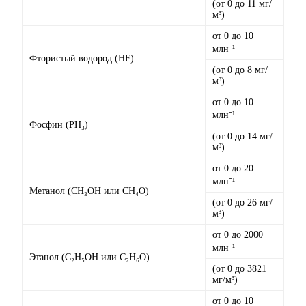
(от 0 до 11 мг/
м³)
от 0 до 10
млн⁻¹
Фтористый водород (HF)
(от 0 до 8 мг/
м³)
от 0 до 10
млн⁻¹
Фосфин (PH₃)
(от 0 до 14 мг/
м³)
от 0 до 20
млн⁻¹
Метанол (CH₃OH или CH₄O)
(от 0 до 26 мг/
м³)
от 0 до 2000
млн⁻¹
Этанол (C₂H₅OH или C₂H₆O)
(от 0 до 3821
мг/м³)
от 0 до 10