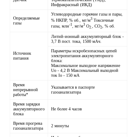
Инфракрасный (ИКД)
Углеводородные горючие газы и пары,
Определяемые
3
% НКПР, % об., мг/м
Токсичные
газы
-1
3
газы, млн
, мг/м
O
, СО
, % об.
2.
2
Литий-ионный аккумуляторный блок -
3,7 В пост. тока, 1500 мAч.
Параметры искробезопасных цепей
Источник
электропитания аккумуляторного
питания
блока:
Максимальное выходное напряжение
Uo - 4,2 В Максимальный выходной
ток Io - 150 мА
Время
Указывается в паспорте
непрерывной
газоанализатора
работы*
Время зарядки
аккумуляторного
Не более 4 часов
блока
Время прогрева
2 минуты
газоанализатора