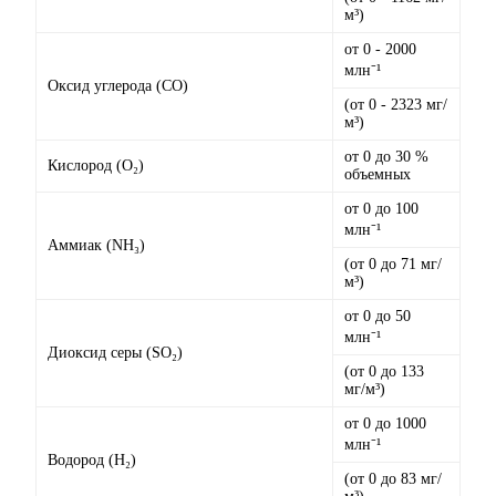
м³)
от 0 - 2000
млн⁻¹
Оксид углерода (CO)
(от 0 - 2323 мг/
м³)
от 0 до 30 %
Кислород (O₂)
объемных
от 0 до 100
млн⁻¹
Аммиак (NH₃)
(от 0 до 71 мг/
м³)
от 0 до 50
млн⁻¹
Диоксид серы (SO₂)
(от 0 до 133
мг/м³)
от 0 до 1000
млн⁻¹
Водород (H₂)
(от 0 до 83 мг/