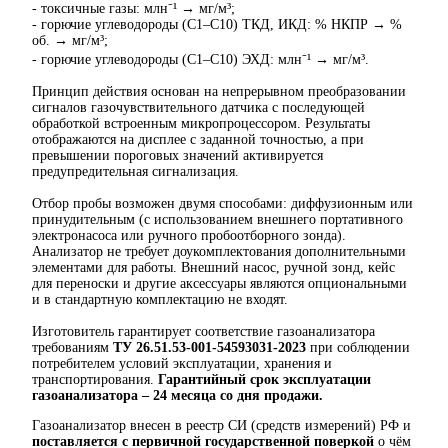
- токсичные газы: млн⁻¹ → мг/м³;
- горючие углеводороды (С1–С10) ТКД, ИКД: % НКПР → %
об. → мг/м³;
- горючие углеводороды (С1–С10) ЭХД: млн⁻¹ → мг/м³.
Принцип действия основан на непрерывном преобразовании
сигналов газочувствительного датчика с последующей
обработкой встроенным микропроцессором. Результаты
отображаются на дисплее с заданной точностью, а при
превышении пороговых значений активируется
предупредительная сигнализация.
Отбор пробы возможен двумя способами: диффузионным или
принудительным (с использованием внешнего портативного
электронасоса или ручного пробоотборного зонда).
Анализатор не требует доукомплектования дополнительными
элементами для работы. Внешний насос, ручной зонд, кейс
для переноски и другие аксессуары являются опциональными
и в стандартную комплектацию не входят.
Изготовитель гарантирует соответствие газоанализатора
требованиям
ТУ 26.51.53-001-54593031-2023
при соблюдении
потребителем условий эксплуатации, хранения и
транспортирования.
Гарантийный срок эксплуатации
газоанализатора –
24 месяца со дня продажи
.
Газоанализатор внесен в реестр СИ (средств измерений) РФ и
поставляется с первичной государственной поверкой
о чём