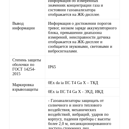
Информация об измеренных
значениях концентрации газа и
состоянии газоанализатора
отображается на ЖК-дисплее.
Вывод
Информация о достижении порогов
информации
тревог, низком заряде аккумуляторного
блока, превышении диапазона
измерений, неисправности датчика
отображается на ЖК-дисплее и
сообщается звуковыми, световыми и
вибросигналами.
Степень защиты
оболочки по
IP65
ГОСТ 14254-
2015
0Ex da ia IIC T4 Ga Х – ТКД
Маркировка
взрывозащиты
0Ex ia IIC T4 Ga Х - ЭХД, ИКД
- Газоанализаторы защищать от
солнечного и иного теплового
воздействия, механических
воздействий, вибраций, ударов по
корпусу, падения прибора с высоты
более 2,0 м, несанкционированного
достyпа сторонних лиц.