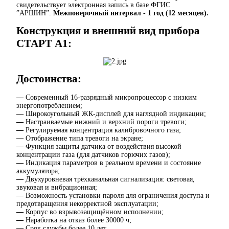
свидетельствует электронная запись в базе ФГИС
”АРШИН”.
Межповерочный интервал - 1 год (12 месяцев).
Конструкция и внешний вид прибора
СТАРТ А1:
Достоинства:
—
Современный 16‑разрядный микропроцессор с низким
энергопотреблением;
—
Широкоугольный ЖК‑дисплей для наглядной индикации;
—
Настраиваемые нижний и верхний пороги тревоги;
—
Регулируемая концентрация калибровочного газа;
—
Отображение типа тревоги на экране;
—
Функция защиты датчика от воздействия высокой
концентрации газа (для датчиков горючих газов);
—
Индикация параметров в реальном времени и состояние
аккумулятора;
—
Двухуровневая трёхканальная сигнализация: световая,
звуковая и вибрационная;
—
Возможность установки пароля для ограничения доступа и
предотвращения некорректной эксплуатации;
—
Корпус во взрывозащищённом исполнении;
—
Наработка на отказ более 30000 ч;
—
Срок службы более 10 лет.