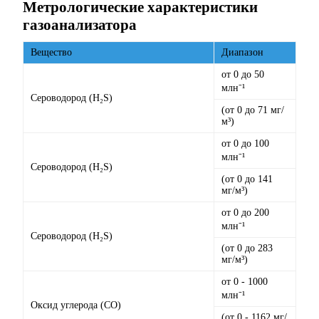
Метрологические характеристики
газоанализатора
Вещество
Диапазон
от 0 до 50
млн⁻¹
Сероводород (H₂S)
(от 0 до 71 мг/
м³)
от 0 до 100
млн⁻¹
Сероводород (H₂S)
(от 0 до 141
мг/м³)
от 0 до 200
млн⁻¹
Сероводород (H₂S)
(от 0 до 283
мг/м³)
от 0 - 1000
млн⁻¹
Оксид углерода (CO)
(от 0 - 1162 мг/