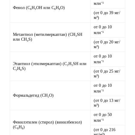
млн⁻¹
Фенол (C₆H₅OH или C₆H₆O)
(от 0 до 39 мг/
м³)
от 0 до 10
млн⁻¹
Метантиол (метилмеркаптан) (CH₃SH
или CH₄S)
(от 0 до 20 мг/
м³)
от 0 до 10
млн⁻¹
Этантиол (этилмеркаптан) (C₂H₅SH или
C₂H₆S)
(от 0 до 25 мг/
м³)
от 0 до 10
млн⁻¹
Формальдегид (CH₂O)
(от 0 до 13 мг/
м³)
от 0 до 50
млн⁻¹
Фенилэтилен (стирол) (винилбензол)
(C₈H₈)
(от 0 до 216
мг/м³)