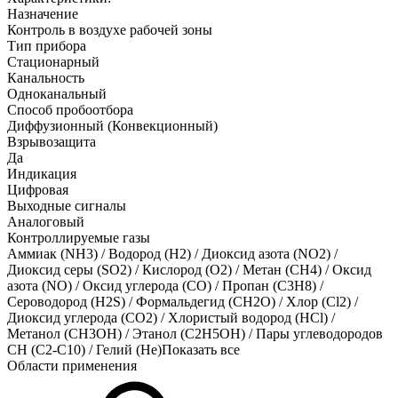
Назначение
Контроль в воздухе рабочей зоны
Тип прибора
Стационарный
Канальность
Одноканальный
Способ пробоотбора
Диффузионный (Конвекционный)
Взрывозащита
Да
Индикация
Цифровая
Выходные сигналы
Аналоговый
Контроллируемые газы
Аммиак (NH3)
/
Водород (H2)
/
Диоксид азота (NO2)
/
Диоксид серы (SO2)
/
Кислород (O2)
/
Метан (CH4)
/
Оксид
азота (NO)
/
Оксид углерода (CO)
/
Пропан (C3H8)
/
Сероводород (H2S)
/
Формальдегид (CH2O)
/
Хлор (Cl2)
/
Диоксид углерода (CO2)
/
Хлористый водород (HCl)
/
Метанол (CH3OH)
/
Этанол (C2H5OH)
/
Пары углеводородов
CH (C2-C10)
/
Гелий (He)
Показать все
Области применения