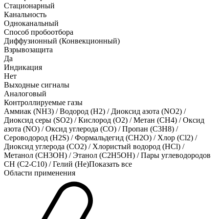
Стационарный
Канальность
Одноканальный
Способ пробоотбора
Диффузионный (Конвекционный)
Взрывозащита
Да
Индикация
Нет
Выходные сигналы
Аналоговый
Контроллируемые газы
Аммиак (NH3)
/
Водород (H2)
/
Диоксид азота (NO2)
/
Диоксид серы (SO2)
/
Кислород (O2)
/
Метан (CH4)
/
Оксид
азота (NO)
/
Оксид углерода (CO)
/
Пропан (C3H8)
/
Сероводород (H2S)
/
Формальдегид (CH2O)
/
Хлор (Cl2)
/
Диоксид углерода (CO2)
/
Хлористый водород (HCl)
/
Метанол (CH3OH)
/
Этанол (C2H5OH)
/
Пары углеводородов
CH (C2-C10)
/
Гелий (He)
Показать все
Области применения