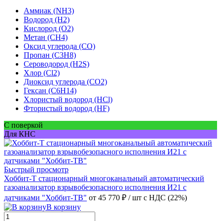
Аммиак (NH3)
Водород (H2)
Кислород (O2)
Метан (CH4)
Оксид углерода (CO)
Пропан (C3H8)
Сероводород (H2S)
Хлор (Cl2)
Диоксид углерода (CO2)
Гексан (C6H14)
Хлористый водород (HCl)
Фтористый водород (HF)
С поверкой
Для КНС
Быстрый просмотр
Хоббит-Т стационарный многоканальный автоматический
газоанализатор взрывобезопасного исполнения И21 с
датчиками "Хоббит-ТВ"
от 45 770 ₽
/ шт
с НДС (22%)
В корзину