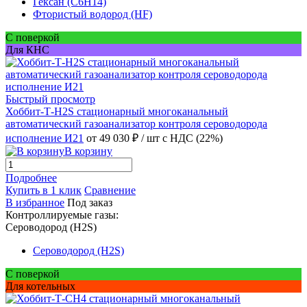
Гексан (C6H14)
Фтористый водород (HF)
С поверкой
Для КНС
Быстрый просмотр
Хоббит-Т-H2S стационарный многоканальный
автоматический газоанализатор контроля сероводорода
исполнение И21
от 49 030 ₽
/ шт
с НДС (22%)
В корзину
Подробнее
Купить в 1 клик
Сравнение
В избранное
Под заказ
Контроллируемые газы:
Сероводород (H2S)
Сероводород (H2S)
С поверкой
Для котельных