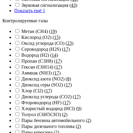
Звуковая сигнализация
(43)
Показать ещё 1
Контролируемые газы
Метан (CH4)
(19)
Кислород (O2)
(15)
Оксид углерода (CO)
(23)
Сероводород (H2S)
(17)
Водород (H2)
(14)
Пропан (C3H8)
(17)
Гексан (C6H14)
(17)
Аммиак (NH3)
(17)
Диоксид азота (NO2)
(8)
Диоксид серы (SO2)
(17)
Хлор (Cl2)
(17)
Диоксид углерода (CO2)
(17)
Фтороводород (HF)
(17)
Хлористый водород (HCl)
(9)
Толуол (C6H5CH3)
(2)
Пары бензина автомобильного
(2)
Пары дизельного топлива
(2)
Пары керосина
(2)