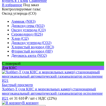
Купить в 1 клик
Сравнение
В избранное
Под заказ
Контроллируемые газы:
Оксид углерода (CO)
Аммиак (NH3)
Диоксид серы (SO2)
Оксид углерода (CO)
Сероводород (H2S)
Хлор (Cl2)
Диоксид углерода (CO2)
Хлористый водород (HCl)
Фтористый водород (HF)
Двуокись азота (NO2)
С поверкой
Для КНС
Быстрый просмотр
Хоббит-Т (для КНС и морозильных камер) стационарный
многоканальный автоматический газоанализатор исполнение
И21
от 31 610 ₽
/ шт
с НДС (22%)
В корзину