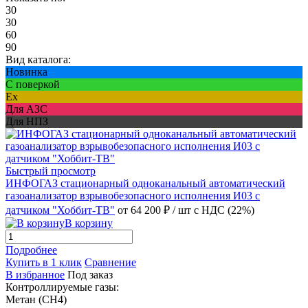
30
30
60
90
Вид каталога:
Новинка
С поверкой
Ex
Для АЗС
Для НПЗ
Быстрый просмотр
ИНФОГАЗ стационарный одноканальный автоматический
газоанализатор взрывобезопасного исполнения И03 с
датчиком "Хоббит-ТВ"
от 64 200 ₽
/ шт
с НДС (22%)
В корзину
Подробнее
Купить в 1 клик
Сравнение
В избранное
Под заказ
Контроллируемые газы:
Метан (CH4)