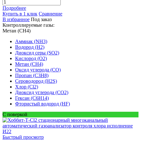
Подробнее
Купить в 1 клик
Сравнение
В избранное
Под заказ
Контроллируемые газы:
Метан (CH4)
Аммиак (NH3)
Водород (H2)
Диоксид серы (SO2)
Кислород (O2)
Метан (CH4)
Оксид углерода (CO)
Пропан (C3H8)
Сероводород (H2S)
Хлор (Cl2)
Диоксид углерода (CO2)
Гексан (C6H14)
Фтористый водород (HF)
С поверкой
Быстрый просмотр