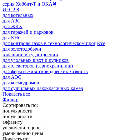
серия Хоббит-Т и ОКА
✖
ИГС-98
для котельных
для АЗС
для ЖКХ
для гаражей и парковок
для КНС
для контроля газов в технологическом процессе
для золотодобычи
в машино и судостроении
для угольных шахт и рудников
для элеваторов (зернохранилищ)
для ферм и животноводческих хозяйств
для АЭС
для космодромов
для сушильных лакокрасочных камер
Показать все
Фильтр
Сортировать по:
популярности
популярности
алфавиту
увеличению цены
уменьшению цены
Показать по: