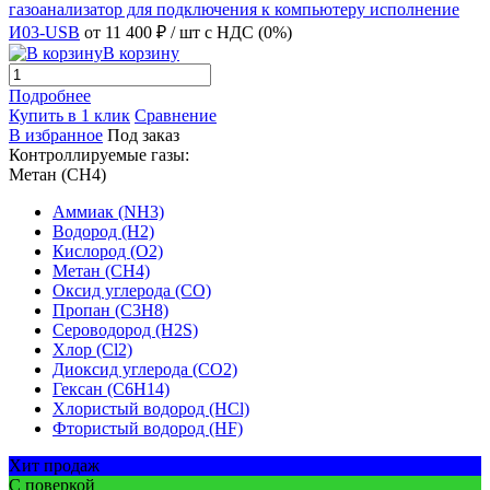
газоанализатор для подключения к компьютеру исполнение
И03-USB
от 11 400 ₽
/ шт
с НДС (0%)
В корзину
Подробнее
Купить в 1 клик
Сравнение
В избранное
Под заказ
Контроллируемые газы:
Метан (CH4)
Аммиак (NH3)
Водород (H2)
Кислород (O2)
Метан (CH4)
Оксид углерода (CO)
Пропан (C3H8)
Сероводород (H2S)
Хлор (Cl2)
Диоксид углерода (CO2)
Гексан (C6H14)
Хлористый водород (HCl)
Фтористый водород (HF)
Хит продаж
С поверкой