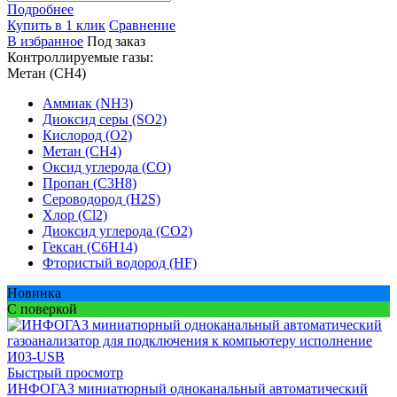
Подробнее
Купить в 1 клик
Сравнение
В избранное
Под заказ
Контроллируемые газы:
Метан (CH4)
Аммиак (NH3)
Диоксид серы (SO2)
Кислород (O2)
Метан (CH4)
Оксид углерода (CO)
Пропан (C3H8)
Сероводород (H2S)
Хлор (Cl2)
Диоксид углерода (CO2)
Гексан (C6H14)
Фтористый водород (HF)
Новинка
С поверкой
Быстрый просмотр
ИНФОГАЗ миниатюрный одноканальный автоматический