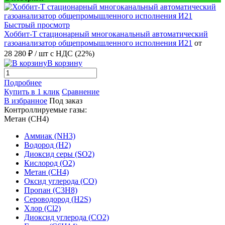
Быстрый просмотр
Хоббит-Т стационарный многоканальный автоматический
газоанализатор общепромышленного исполнения И21
от
28 280 ₽
/ шт
с НДС (22%)
В корзину
Подробнее
Купить в 1 клик
Сравнение
В избранное
Под заказ
Контроллируемые газы:
Метан (CH4)
Аммиак (NH3)
Водород (H2)
Диоксид серы (SO2)
Кислород (O2)
Метан (CH4)
Оксид углерода (CO)
Пропан (C3H8)
Сероводород (H2S)
Хлор (Cl2)
Диоксид углерода (CO2)