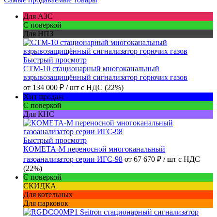
Для АЗС
С поверкой
Для НПЗ
Быстрый просмотр
СТМ-10 стационарный многоканальный
взрывозащищённый сигнализатор горючих газов
от
134 000 ₽
/ шт
с НДС (22%)
Хит продаж
С поверкой
Для КНС
Быстрый просмотр
КОМЕТА-М переносной многоканальный
газоанализатор серии ИГС-98
от
67 670 ₽
/ шт
с НДС
(22%)
С поверкой
СКИДКА
Для котельных
Для парковок