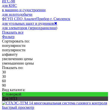
ИГС-98
для КНС
в машино и судостроении
для золотодобычи
ФГУП СПО АналитПрибор г. Смоленск
для угольных шахт и рудников
✖
для элеваторов (зернохранилищ)
Показать все
Фильтр
Сортировать по:
популярности
популярности
алфавиту
увеличению цены
уменьшению цены
Показать по:
30
30
60
90
Вид каталога:
С поверкой
Для НПЗ
Быстрый просмотр