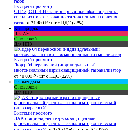
Быстрый просмотр
СТГ-3, СТГ-3-И стационарный шлейфовый датчик-
сигнализатор загазованности токсичных и горючих
газов
от
21 480 ₽
/ шт
с НДС (22%)
Хит продаж
Для АЗС
С поверкой
Для НПЗ
Быстрый просмотр
Лидер 04 переносной (индивидуальный)
многоканальный взрывозащищенный газоанализатор
от
48 000 ₽
/ шт
с НДС (22%)
Рекомендуем
С поверкой
Для НПЗ
Быстрый просмотр
ДАК стационарный взрывозащищенный
одноканальный датчик-газоанализатор оптический
(инфракрасный)
от
130 310 ₽
/ шт
с НДС (22%)