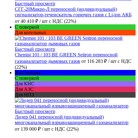
Быстрый просмотр
СГГ-20Микро-Л переносной (индивидуальный)
сигнализатор-течеискатель горючих газов с Li-ion АКБ
от
40 410 ₽
/ шт
с НДС (22%)
С поверкой
Для котельных
Быстрый просмотр
Chemist 101 / 103 BE GREEN Seitron переносной
газоанализатор дымовых газов
от
116 283 ₽
/ шт
с НДС
(22%)
Хит продаж
С поверкой
Для КНС
Для АЗС
Для НПЗ
Быстрый просмотр
Лидер 041 переносной (индивидуальный)
многоканальный взрывозащищенный газоанализатор
от
139 000 ₽
/ шт
с НДС (22%)