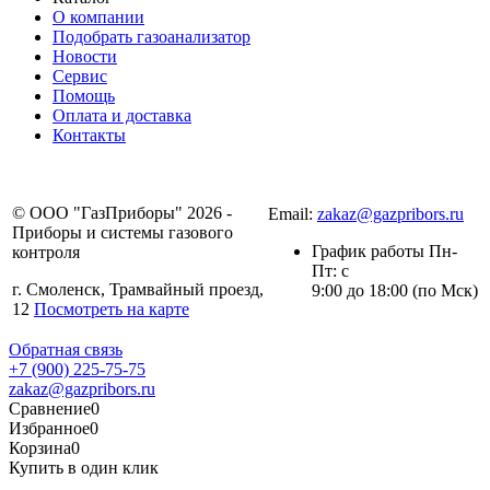
О компании
Подобрать газоанализатор
Новости
Сервис
Помощь
Оплата и доставка
Контакты
+7 (4812) 30-24-75
© ООО "ГазПриборы" 2026 -
Email:
zakaz@gazpribors.ru
Приборы и системы газового
График работы Пн-
контроля
Пт: с
г. Смоленск, Трамвайный проезд,
9:00 до 18:00 (по Мск)
12
Посмотреть на карте
Обратная связь
+7 (900) 225-75-75
zakaz@gazpribors.ru
Сравнение
0
Избранное
0
Корзина
0
Купить в один клик