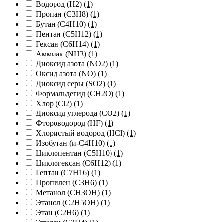
Водород (H2)
(1)
Пропан (C3H8)
(1)
Бутан (C4H10)
(1)
Пентан (C5H12)
(1)
Гексан (C6H14)
(1)
Аммиак (NH3)
(1)
Диоксид азота (NO2)
(1)
Оксид азота (NO)
(1)
Диоксид серы (SO2)
(1)
Формальдегид (CH2O)
(1)
Хлор (Cl2)
(1)
Диоксид углерода (CO2)
(1)
Фтороводород (HF)
(1)
Хлористый водород (HCl)
(1)
Изобутан (и-C4H10)
(1)
Циклопентан (C5H10)
(1)
Циклогексан (C6H12)
(1)
Гептан (C7H16)
(1)
Пропилен (C3H6)
(1)
Метанол (CH3OH)
(1)
Этанол (C2H5OH)
(1)
Этан (C2H6)
(1)