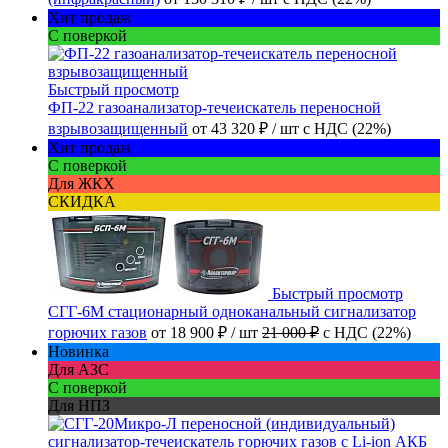
Хит продаж
С поверкой
Быстрый просмотр
ФП-22 газоанализатор-течеискатель переносной
взрывозащищенный
от
43 320 ₽
/ шт
с НДС (22%)
Хит продаж
С поверкой
Для ЖКХ
СКИДКА
Быстрый просмотр
СГГ-6М стационарный одноканальный сигнализатор
горючих газов
от
18 900 ₽
/ шт
21 000 ₽
с НДС (22%)
Новинка
Для АЗС
С поверкой
Для НПЗ