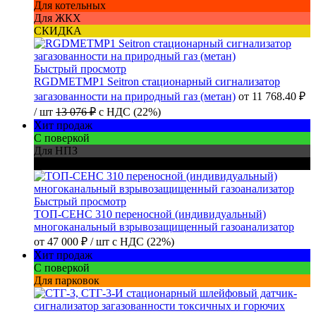
Для котельных
Для ЖКХ
СКИДКА
Быстрый просмотр
RGDMETMP1 Seitron стационарный сигнализатор
загазованности на природный газ (метан)
от
11 768.40 ₽
/ шт
13 076 ₽
с НДС (22%)
Хит продаж
С поверкой
Для НПЗ
Для шахт
Быстрый просмотр
ТОП-СЕНС 310 переносной (индивидуальный)
многоканальный взрывозащищенный газоанализатор
от
47 000 ₽
/ шт
с НДС (22%)
Хит продаж
С поверкой
Для парковок