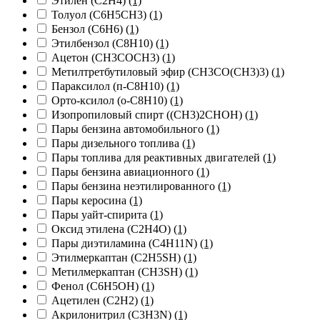
Этилен (C2H4)
(1)
Толуол (C6H5CH3)
(1)
Бензол (C6H6)
(1)
Этилбензол (C8H10)
(1)
Ацетон (CH3COCH3)
(1)
Метилтретбутиловый эфир (CH3СО(CH3)3)
(1)
Параксилол (п-C8H10)
(1)
Орто-ксилол (о-C8H10)
(1)
Изопропиловый спирт ((CH3)2CHOH)
(1)
Пары бензина автомобильного
(1)
Пары дизельного топлива
(1)
Пары топлива для реактивных двигателей
(1)
Пары бензина авиационного
(1)
Пары бензина неэтилированного
(1)
Пары керосина
(1)
Пары уайт-спирита
(1)
Оксид этилена (C2H4O)
(1)
Пары диэтиламина (C4H11N)
(1)
Этилмеркаптан (C2H5SH)
(1)
Метилмеркаптан (CH3SH)
(1)
Фенол (C6H5OH)
(1)
Ацетилен (С2Н2)
(1)
Акрилонитрил (С3Н3N)
(1)