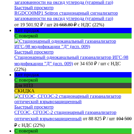
Быстрый просмотр
RGDCO0MP1 Seitron стационарный сигнализатор
загазованности на оксид углерода (угарный газ)
от
19 501.92 ₽
/ шт
21 668.80 ₽
с НДС (22%)
Хит продаж
С поверкой
Быстрый просмотр
Стационарный одноканальный газоанализатор ИГС-98
модификации ”Д” (исп. 009)
от
34 650 ₽
/ шт
с НДС
(22%)
Хит продаж
С поверкой
Для НПЗ
СКИДКА
Быстрый просмотр
СГОЭС, СГОЭС-2 стационарный газоанализатор
оптический взрывозащищенный
от
88 825 ₽
/ шт
104 500
₽
с НДС (22%)
С поверкой