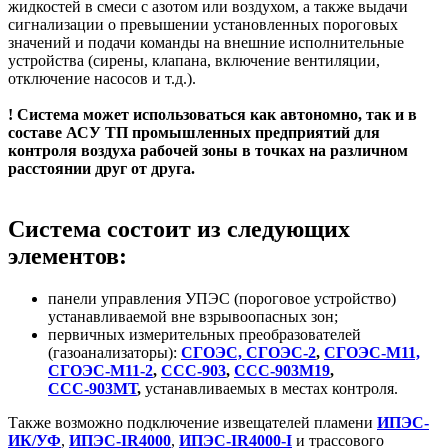
жидкостей в смеси с азотом или воздухом, а также выдачи
сигнализации о превышении установленных пороговых
значений и подачи команды на внешние исполнительные
устройства (сирены, клапана, включение вентиляции,
отключение насосов и т.д.).
! Система может использоваться как автономно, так и в
составе АСУ ТП промышленных предприятий для
контроля воздуха рабочей зоны в точках на различном
расстоянии друг от друга.
Система состоит из следующих
элементов:
панели управления УПЭС (пороговое устройство)
устанавливаемой вне взрывоопасных зон;
первичных измерительных преобразователей
(газоанализаторы):
СГОЭС, СГОЭС-2
,
СГОЭС-М11,
СГОЭС-М11-2
,
ССС-903
,
ССС-903М19
,
ССС-903МТ
,
устанавливаемых в местах контроля.
Также возможно подключение извещателей пламени
ИПЭС-
ИК/УФ
,
ИПЭС-IR4000
,
ИПЭС-IR4000-
I
и трассового