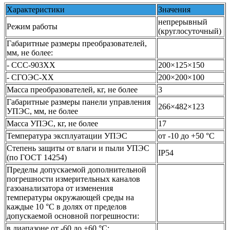
Характеристики
Значения
непрерывный
Режим работы
(круглосуточный)
Габаритные размеры преобразователей,
мм, не более:
- ССС-903ХХ
200×125×150
- СГОЭС-ХХ
200×200×100
Масса преобразователей, кг, не более
3
Габаритные размеры панели управления
266×482×123
УПЭС, мм, не более
Масса УПЭС, кг, не более
17
Температура эксплуатации УПЭС
от -10 до +50 °C
Cтепень защиты от влаги и пыли УПЭС
IP54
(по ГОСТ 14254)
Пределы допускаемой дополнительной
погрешности измерительных каналов
газоанализатора от изменения
температуры окружающей среды на
каждые 10 °C в долях от пределов
допускаемой основной погрешности:
в диапазоне от -60 до +60 °C: