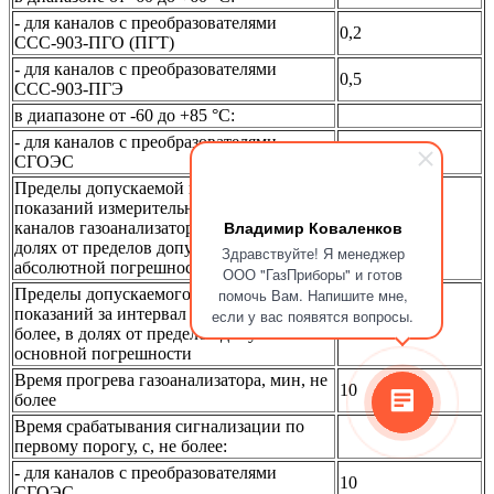
- для каналов с преобразователями
0,2
ССС-903-ПГО (ПГТ)
- для каналов с преобразователями
0,5
ССС-903-ПГЭ
в диапазоне от -60 до +85 °C:
- для каналов с преобразователями
0,3
СГОЭС
Пределы допускаемой вариации
показаний измерительных
Владимир Коваленков
каналов газоанализатора СГАЭС-ТГМ в
0,5
долях от пределов допускаемой основной
Здравствуйте! Я менеджер
абсолютной погрешности
ООО "ГазПриборы" и готов
Пределы допускаемого изменения
помочь Вам. Напишите мне,
показаний за интервал времени 24 ч, не
если у вас появятся вопросы.
0,5
более, в долях от пределов допускаемой
основной погрешности
Время прогрева газоанализатора, мин, не
10
более
Время срабатывания сигнализации по
первому порогу, с, не более:
- для каналов с преобразователями
10
СГОЭС