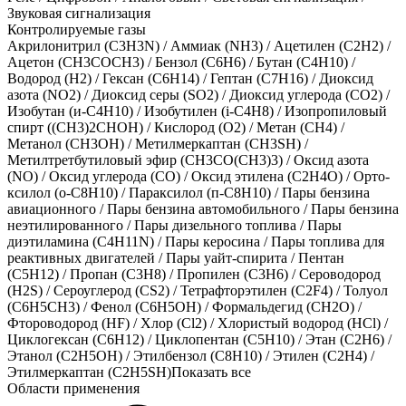
Звуковая сигнализация
Контролируемые газы
Акрилонитрил (С3Н3N)
/
Аммиак (NH3)
/
Ацетилен (С2Н2)
/
Ацетон (CH3COCH3)
/
Бензол (C6H6)
/
Бутан (C4H10)
/
Водород (H2)
/
Гексан (C6H14)
/
Гептан (C7H16)
/
Диоксид
азота (NO2)
/
Диоксид серы (SO2)
/
Диоксид углерода (CO2)
/
Изобутан (и-C4H10)
/
Изобутилен (i-С4Н8)
/
Изопропиловый
спирт ((CH3)2CHOH)
/
Кислород (O2)
/
Метан (CH4)
/
Метанол (CH3OH)
/
Метилмеркаптан (CH3SH)
/
Метилтретбутиловый эфир (CH3СО(CH3)3)
/
Оксид азота
(NO)
/
Оксид углерода (CO)
/
Оксид этилена (C2H4O)
/
Орто-
ксилол (о-C8H10)
/
Параксилол (п-C8H10)
/
Пары бензина
авиационного
/
Пары бензина автомобильного
/
Пары бензина
неэтилированного
/
Пары дизельного топлива
/
Пары
диэтиламина (C4H11N)
/
Пары керосина
/
Пары топлива для
реактивных двигателей
/
Пары уайт-спирита
/
Пентан
(C5H12)
/
Пропан (C3H8)
/
Пропилен (C3H6)
/
Сероводород
(H2S)
/
Сероуглерод (СS2)
/
Тетрафторэтилен (С2F4)
/
Толуол
(C6H5CH3)
/
Фенол (C6H5OH)
/
Формальдегид (CH2O)
/
Фтороводород (HF)
/
Хлор (Cl2)
/
Хлористый водород (HCl)
/
Циклогексан (C6H12)
/
Циклопентан (C5H10)
/
Этан (C2H6)
/
Этанол (C2H5OH)
/
Этилбензол (C8H10)
/
Этилен (C2H4)
/
Этилмеркаптан (C2H5SH)
Показать все
Области применения