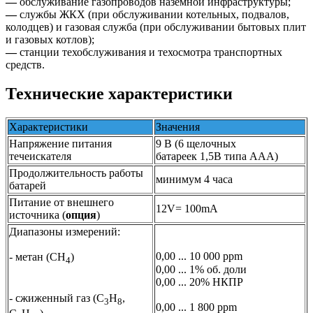
—
обслуживание газопроводов наземной инфраструктуры;
—
службы ЖКХ (при обслуживании котельных, подвалов,
колодцев) и газовая служба (при обслуживании бытовых плит
и газовых котлов);
—
станции техобслуживания и техосмотра транспортных
средств.
Технические характеристики
Характеристики
Значения
Напряжение питания
9 В (6 щелочных
течеискателя
батареек 1,5В типа ААА)
Продолжительность работы
минимум 4 часа
батарей
Питание от внешнего
12V= 100mА
источника (
опция
)
Диапазоны измерений:
0,00 ... 10 000 ppm
- метан (СН
)
4
0,00 ... 1% об. доли
0,00 ... 20% НКПР
- сжиженный газ (С
Н
,
3
8
0,00 ... 1 800 ppm