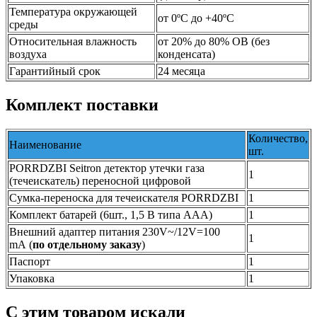
Температура окружающей
от 0ºС до +40ºС
среды
Относительная влажность
от 20% до 80% ОВ (без
воздуха
конденсата)
Гарантийный срок
24 месяца
Комплект поставки
Количество,
Наименование
шт.
PORRDZBI Seitron детектор утечки газа
1
(течеискатель) переносной цифровой
Сумка-переноска для течеискателя PORRDZBI
1
Комплект батарей (6шт., 1,5 В типа ААА)
1
Внешний адаптер питания 230V~/12V=100
1
mA (
по отдельному заказу
)
Паспорт
1
Упаковка
1
C этим товаром искали