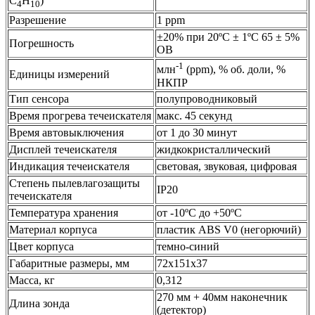
С
Н
)
4
10
Разрешение
1 ppm
±20% при 20ºС ± 1ºС 65 ± 5%
Погрешность
ОВ
-1
млн
(ppm), % об. доли, %
Единицы измерений
НКПР
Тип сенсора
полупроводниковый
Время прогрева течеискателя
макс. 45 секунд
Время автовыключения
от 1 до 30 минут
Дисплей течеискателя
жидкокристаллический
Индикация течеискателя
световая, звуковая, цифровая
Степень пылевлагозащиты
IP20
течеискателя
Температура хранения
от -10ºС до +50ºС
Материал корпуса
пластик ABS V0 (негорючий)
Цвет корпуса
темно-синий
Габаритные размеры, мм
72х151х37
Масса, кг
0,312
270 мм + 40мм наконечник
Длина зонда
(детектор)