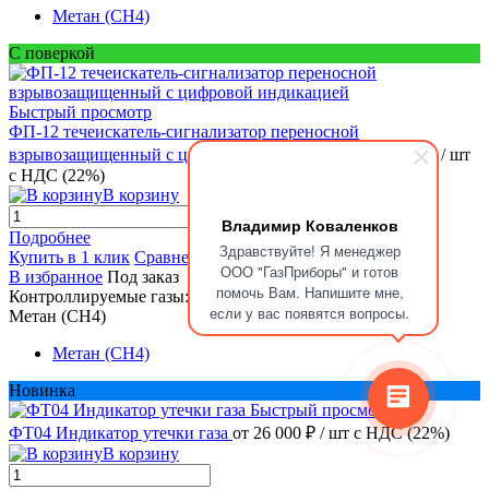
Метан (CH4)
С поверкой
Быстрый просмотр
ФП-12 течеискатель-сигнализатор переносной
взрывозащищенный с цифровой индикацией
от 32 400 ₽
/ шт
с НДС (22%)
В корзину
Владимир Коваленков
Подробнее
Здравствуйте! Я менеджер
Купить в 1 клик
Сравнение
ООО "ГазПриборы" и готов
В избранное
Под заказ
помочь Вам. Напишите мне,
Контроллируемые газы:
если у вас появятся вопросы.
Метан (CH4)
Метан (CH4)
Новинка
Быстрый просмотр
ФТ04 Индикатор утечки газа
от 26 000 ₽
/ шт
с НДС (22%)
В корзину