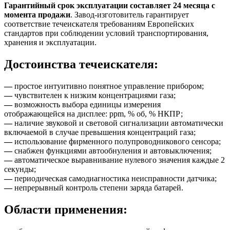
Гарантийный срок эксплуатации составляет 24 месяца
с
момента продажи
. Завод-изготовитель гарантирует
соответствие течеискателя требованиям Европейских
стандартов при соблюдении условий транспортирования,
хранения и эксплуатации.
Достоинства течеискателя:
—
простое интуитивно понятное управление прибором;
—
чувствителен к низким концентрациями газа;
—
возможность выбора единицы измерения
отображающейся на дисплее: ppm, % об, % НКПР;
—
наличие звуковой и световой сигнализации автоматически
включаемой в случае превышения концентраций газа;
—
использование фирменного полупроводникового сенсора;
—
снабжен функциями автообнуления и автовыключения;
—
автоматическое выравнивание нулевого значения каждые 2
секунды;
—
периодическая самодиагностика неисправности датчика;
—
непрерывный
контроль степени заряда батарей.
Области применения: