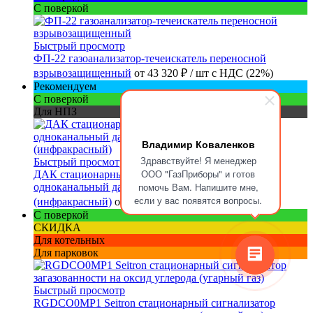
С поверкой
Быстрый просмотр
ФП-22 газоанализатор-течеискатель переносной
взрывозащищенный
от
43 320 ₽
/ шт
с НДС (22%)
Рекомендуем
С поверкой
Для НПЗ
Владимир Коваленков
Здравствуйте! Я менеджер
Быстрый просмотр
ООО "ГазПриборы" и готов
ДАК стационарный взрывозащищенный
помочь Вам. Напишите мне,
одноканальный датчик-газоанализатор оптический
если у вас появятся вопросы.
(инфракрасный)
от
130 310 ₽
/ шт
с НДС (22%)
С поверкой
СКИДКА
Для котельных
Для парковок
Быстрый просмотр
RGDCO0MP1 Seitron стационарный сигнализатор