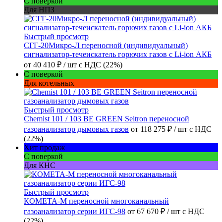
С поверкой
Для НПЗ
Быстрый просмотр
СГГ-20Микро-Л переносной (индивидуальный)
сигнализатор-течеискатель горючих газов с Li-ion АКБ
от
40 410 ₽
/ шт
с НДС (22%)
С поверкой
Для котельных
Быстрый просмотр
Chemist 101 / 103 BE GREEN Seitron переносной
газоанализатор дымовых газов
от
118 275 ₽
/ шт
с НДС
(22%)
Хит продаж
С поверкой
Для КНС
Быстрый просмотр
КОМЕТА-М переносной многоканальный
газоанализатор серии ИГС-98
от
67 670 ₽
/ шт
с НДС
(22%)