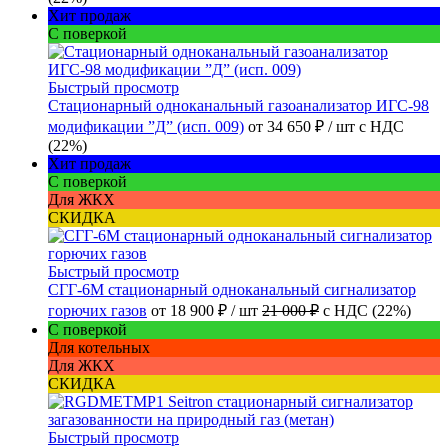
Хит продаж
С поверкой
Быстрый просмотр
Стационарный одноканальный газоанализатор ИГС-98
модификации ”Д” (исп. 009)
от
34 650 ₽
/ шт
с НДС
(22%)
Хит продаж
С поверкой
Для ЖКХ
СКИДКА
Быстрый просмотр
СГГ-6М стационарный одноканальный сигнализатор
горючих газов
от
18 900 ₽
/ шт
21 000 ₽
с НДС (22%)
С поверкой
Для котельных
Для ЖКХ
СКИДКА
Быстрый просмотр