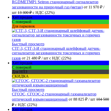
RGDMETMP1 Seitron стационарный сигнализатор
загазованности на природный газ (метан)
от
11 970 ₽
/
шт
13 300 ₽
с НДС (22%)
Хит продаж
С поверкой
Для парковок
Быстрый просмотр
СТГ-3, СТГ-3-И стационарный шлейфовый датчик-
сигнализатор загазованности токсичных и горючих
газов
от
21 480 ₽
/ шт
с НДС (22%)
Хит продаж
С поверкой
Для НПЗ
СКИДКА
Быстрый просмотр
СГОЭС, СГОЭС-2 стационарный газоанализатор
оптический взрывозащищенный
от
88 825 ₽
/ шт
104 500
₽
с НДС (22%)
Хит продаж