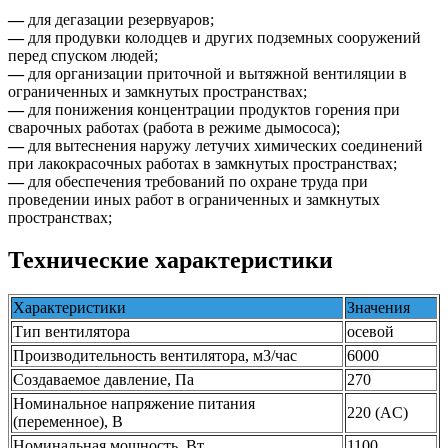
—
для дегазации резервуаров;
—
для продувки колодцев и других подземных сооружений
перед спуском людей;
—
для организации приточной и вытяжной вентиляции в
ограниченных и замкнутых пространствах;
—
для понижения концентрации продуктов горения при
сварочных работах (работа в режиме дымососа);
—
для вытеснения наружу летучих химических соединений
при лакокрасочных работах в замкнутых пространствах;
—
для обеспечения требований по охране труда при
проведении иных работ в ограниченных и замкнутых
пространствах;
Технические характеристики
Характеристики
Значения
Тип вентилятора
осевой
Производительность вентилятора, м3/час
6000
Создаваемое давление, Па
270
Номинальное напряжение питания
220 (AC)
(переменное), В
Номинальная мощность, Вт
1100