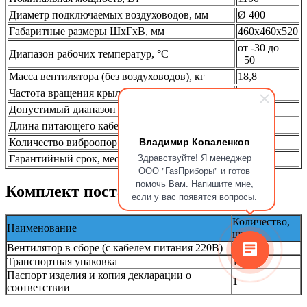
Диаметр подключаемых воздуховодов, мм
Ø 400
Габаритные размеры ШхГхВ, мм
460х460х520
от -30 до
Диапазон рабочих температур, °С
+50
Масса вентилятора (без воздуховодов), кг
18,8
Частота вращения крыльчатки, об/мин
2800
Допустимый диапазон напряжений (AC), В
200-240
Длина питающего кабеля 220В, м
5
Владимир Коваленков
Количество виброопор
4
Здравствуйте! Я менеджер
Гарантийный срок, мес
24
ООО "ГазПриборы" и готов
помочь Вам. Напишите мне,
Комплект поставки
если у вас появятся вопросы.
Количество,
Наименование
шт.
Вентилятор в сборе (с кабелем питания 220В)
1
Транспортная упаковка
1
Паспорт изделия и копия декларации о
1
соответствии