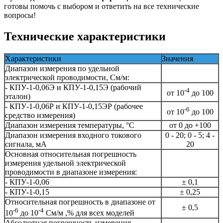
готовы помочь с выбором и ответить на все технические
вопросы!
Технические характеристики
Характеристики
Значения
Диапазон измерения по удельной
электрической проводимости, См/м:
- КПУ-1-0,06Э и КПУ-1-0,15Э (рабочий
-4
от 10
до 100
эталон)
- КПУ-1-0,06Р и КПУ-1-0,15ЭР (рабочее
-6
от 10
до 100
средство измерения)
Диапазон измерения температуры, °С
от 0 до +100
Диапазон измерения входного токового
0 - 20; 0 - 5; 4 -
сигнала, мА
20
Основная относительная погрешность
измерения удельной электрической
проводимости в диапазоне измерения:
- КПУ-1-0,06
± 0,1
- КПУ-1-0,15
± 0,25
Относительная погрешность в диапазоне от
± 0,5
-6
-4
10
до 10
См/м ,% для всех моделей
Абсолютная погрешность измерения