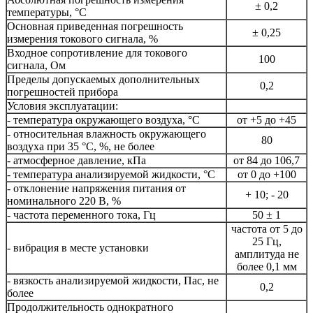
± 0,2
температуры, °С
Основная приведенная погрешность
± 0,25
измерения токового сигнала, %
Входное сопротивление для токового
100
сигнала, Ом
Пределы допускаемых дополнительных
0,2
погрешностей прибора
Условия эксплуатации:
- температура окружающего воздуха, °С
от +5 до +45
- относительная влажность окружающего
80
воздуха при 35 °С, %, не более
- атмосферное давление, кПа
от 84 до 106,7
- температура анализируемой жидкости, °С
от 0 до +100
- отклонение напряжения питания от
+ 10; - 20
номинального 220 В, %
- частота переменного тока, Гц
50 ± 1
частота от 5 до
25 Гц,
- вибрация в месте установки
амплитуда не
более 0,1 мм
- вязкость анализируемой жидкости, Пас, не
0,2
более
Продолжительность однократного