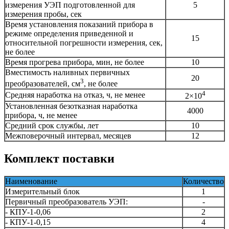
измерения УЭП подготовленной для
5
измерения пробы, сек
Время установления показаний прибора в
режиме определения приведенной и
15
относительной погрешности измерения, сек,
не более
Время прогрева прибора, мин, не более
10
Вместимость наливных первичных
20
3
преобразователей, см
, не более
4
Средняя наработка на отказ, ч, не менее
2×10
Установленная безотказная наработка
4000
прибора, ч, не менее
Средний срок службы, лет
10
Межповерочный интервал, месяцев
12
Комплект поставки
Наименование
Количество
Измерительный блок
1
Первичный преобразователь УЭП:
-
- КПУ-1-0,06
2
- КПУ-1-0,15
4