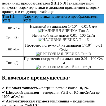
первичных преобразователей (ПП) УЭП анализируемой
жидкости, характеристики и диапазон применения которых
приведен в следующей таблице.
Тип ПП
Характеристика первичного преобразователя
УЭП
УЭП
-6
Наливной на диапазон 1×10
- 0,01 См/м
Тип «А»
Наливной на диапазон 0,01 - 100 См/м
Тип «Б»
-6
Проточно-погружной на диапазон 1×10
- 0,01
Тип «В»
См/м
Проточно-погружной на диапазон 0,01 - 100 См/
Тип «Д»
м
Ключевые преимущества:
✔
Высокая точность
– погрешность не более
±0,1%
✔
Широкий диапазон
– генерация УЭП от
0,5 мкСм/см до
1000 мСм/см
✔
Автоматическая термостабилизация
– поддержание
температуры
25±0,1°C