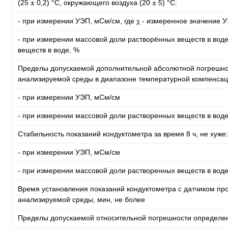
(25 ± 0,2) °С, окружающего воздуха (20 ± 5) °C:
- при измерении УЭП, мСм/см, где χ - измеренное значение 
- при измерении массовой доли растворённых веществ в воде
веществ в воде, %
Пределы допускаемой дополнительной абсолютной погрешно
анализируемой среды в диапазоне температурной компенсац
- при измерении УЭП, мСм/см
- при измерении массовой доли растворенных веществ в воде
Стабильность показаний кондуктометра за время 8 ч, не хуже:
- при измерении УЭП, мСм/см
- при измерении массовой доли растворенных веществ в воде
Время установления показаний кондуктометра с датчиком п
анализируемой среды, мин, не более
Пределы допускаемой относительной погрешности определен