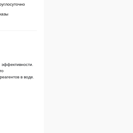
казы
й эффективности.
то
еагентов в воде.