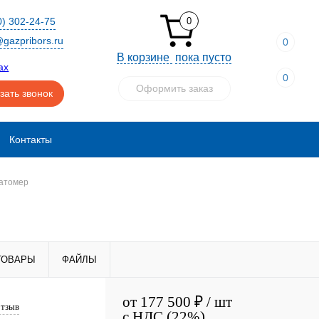
0) 302-24-75
0
gazpribors.ru
0
В корзине
пока пусто
0
Оформить заказ
зать звонок
Контакты
ратомер
ТОВАРЫ
ФАЙЛЫ
от
177 500 ₽
/ шт
отзыв
с НДС (22%)