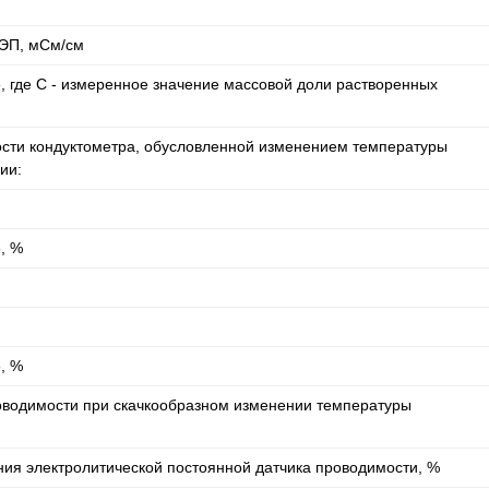
УЭП, мСм/см
, где C - измеренное значение массовой доли растворенных
сти кондуктометра, обусловленной изменением температуры
ии:
, %
, %
роводимости при скачкообразном изменении температуры
ия электролитической постоянной датчика проводимости, %