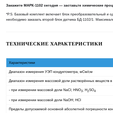
Закажите МАРК-1102 сегодня — заставьте химические проц
*
P.S. Базовый комплект включает блок преобразовательный и о
необходимо заказать второй блок датчика БД-1102/1. Максимал
ТЕХНИЧЕСКИЕ ХАРАКТЕРИСТИКИ
Характеристики
Диапазон измерения УЭП кондуктометра, мСм/см
Диапазон измерения массовой доли растворённых веществ в 
- при измерении массовой доли NaCl; HNO
; Н
SО
3
2
4
- при измерении массовой доли NaOH; HCl
Пределы допускаемой основной абсолютной погрешности кон