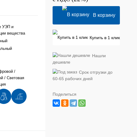
В корзину
е УЭП и
ции вещества
Купить в 1 клик
рный
альный
Нашли
дешевле
фровой /
Срок отгрузки до
й / Световая
60-65 рабочих дней
ция
Поделиться