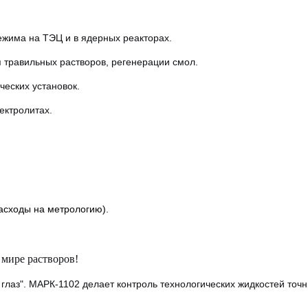
ежима на ТЭЦ и в ядерных реакторах.
 травильных растворов, регенерации смол.
еских установок.
ектролитах.
асходы на метрологию).
 мире растворов!
 глаз". МАРК-1102 делает контроль технологических жидкостей точ