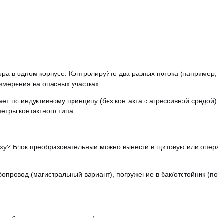
ра в одном корпусе. Контролируйте два разных потока (например,
змерения на опасных участках.
ет по индуктивному принципу (без контакта с агрессивной средой)
метры контактного типа.
еху? Блок преобразовательный можно вынести в щитовую или опера
опровод (магистральный вариант), погружение в бак/отстойник (по