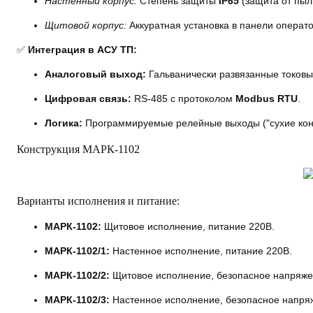
Настенный корпус:
Степень защиты
IP65
(защита от пыл
Щитовой корпус:
Аккуратная установка в панели операто
✅
Интеграция в АСУ ТП:
Аналоговый выход:
Гальванически развязанные токовые
Цифровая связь:
RS-485 с протоколом
Modbus RTU
.
Логика:
Программируемые релейные выходы ("сухие конта
Конструкция МАРК-1102
Варианты исполнения и питание:
МАРК-1102:
Щитовое исполнение, питание 220В.
МАРК-1102/1:
Настенное исполнение, питание 220В.
МАРК-1102/2:
Щитовое исполнение, безопасное напряже
МАРК-1102/3:
Настенное исполнение, безопасное напря