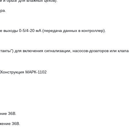
и и брызг для влажных цехов).
ра.
 выходы 0-5/4-20 мА (передача данных в контроллер).
кты") для включения сигнализации, насосов-дозаторов или клапа
ние 36В.
жение 36В.