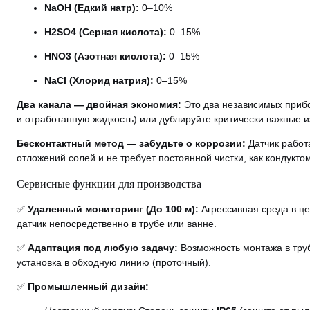
NaOH (Едкий натр):
0–10%
H2SO4 (Серная кислота):
0–15%
HNO3 (Азотная кислота):
0–15%
NaCl (Хлорид натрия):
0–15%
Два канала — двойная экономия:
Это два независимых прибо
и отработанную жидкость) или дублируйте критически важные и
Бесконтактный метод — забудьте о коррозии:
Датчик работа
отложений солей и не требует постоянной чистки, как кондукто
Сервисные функции для производства
✅
Удаленный мониторинг (До 100 м):
Агрессивная среда в ц
датчик непосредственно в трубе или ванне.
✅
Адаптация под любую задачу:
Возможность монтажа в труб
установка в обходную линию (проточный).
✅
Промышленный дизайн: