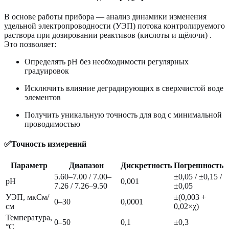
В основе работы прибора — анализ динамики изменения
удельной электропроводности (УЭП) потока контролируемого
раствора при дозировании реактивов (кислоты и щёлочи) .
Это позволяет:
Определять pH без необходимости регулярных
градуировок
Исключить влияние деградирующих в сверхчистой воде
элементов
Получить уникальную точность для вод с минимальной
проводимостью
✅Точность измерений
Параметр
Диапазон
Дискретность
Погрешность
5.60–7.00 / 7.00–
±0,05 / ±0,15 /
pH
0,001
7.26 / 7.26–9.50
±0,05
УЭП, мкСм/
±(0,003 +
0–30
0,0001
см
0,02×χ)
Температура,
0–50
0,1
±0,3
°C