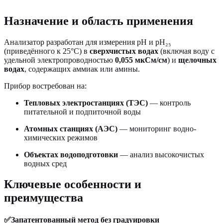
Назначение и область применения
Анализатор разработан для измерения pH и pH₂₅
(приведённого к 25°C) в
сверхчистых водах
(включая воду с
удельной электропроводностью
0,055 мкСм/см
) и
щелочных
водах
, содержащих аммиак или амины.
Прибор востребован на:
Тепловых электростанциях (ТЭС)
— контроль
питательной и подпиточной воды
Атомных станциях (АЭС)
— мониторинг водно-
химических режимов
Объектах водоподготовки
— анализ высокочистых
водных сред
Ключевые особенности и
преимущества
✅Запатентованный метод без градуировки