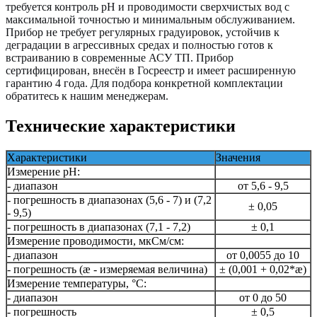
требуется контроль pH и проводимости сверхчистых вод с
максимальной точностью и минимальным обслуживанием.
Прибор не требует регулярных градуировок, устойчив к
деградации в агрессивных средах и полностью готов к
встраиванию в современные АСУ ТП. Прибор
сертифицирован, внесён в Госреестр и имеет расширенную
гарантию 4 года. Для подбора конкретной комплектации
обратитесь к нашим менеджерам.
Технические характеристики
Характеристики
Значения
Измерение pH:
- диапазон
от 5,6 - 9,5
- погрешность в диапазонах (5,6 - 7) и (7,2
± 0,05
- 9,5)
- погрешность в диапазонах (7,1 - 7,2)
± 0,1
Измерение проводимости, мкСм/см:
- диапазон
от 0,0055 до 10
- погрешность (æ - измеряемая величина)
± (0,001 + 0,02*æ)
Измерение температуры, °C:
- диапазон
от 0 до 50
- погрешность
± 0,5