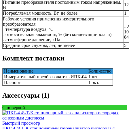
Питание преобразователя постоянным током напряжением,
12
В
Потребляемая мощность, Вт, не более
1
Рабочие условия применения измерительного
преобразователя
- 
- температура воздуха, °C
10
- относительная влажность, % (без конденсации влаги)
84
- атмосферное давление, кПа
Средний срок службы, лет, не менее
5
Комплект поставки
Наименование
Количество
Измерительный преобразователь ИПК-04
1 шт.
Паспорт
1 экз.
Аксессуары (1)
С поверкой
Быстрый просмотр
ПКГ-4 /8-Т-К стационарный газоанализатор кислорода с