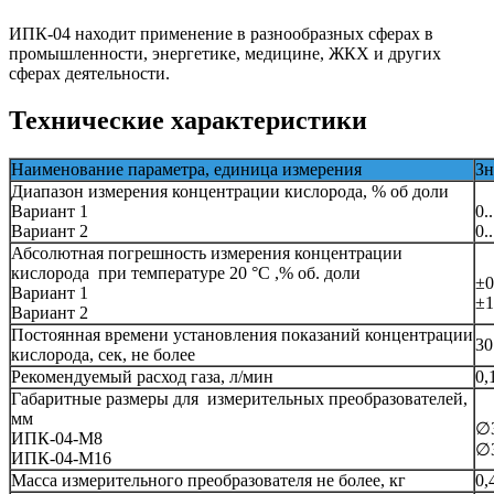
ИПК-04 находит применение в разнообразных сферах в
промышленности, энергетике, медицине, ЖКХ и других
сферах деятельности.
Технические характеристики
Наименование параметра, единица измерения
Зн
Диапазон измерения концентрации кислорода, % об доли
Вариант 1
0.
Вариант 2
0.
Абсолютная погрешность измерения концентрации
кислорода при температуре 20 °C ,% об. доли
±0
Вариант 1
±1
Вариант 2
Постоянная времени установления показаний концентрации
30
кислорода, сек, не более
Рекомендуемый расход газа, л/мин
0,
Габаритные размеры для измерительных преобразователей,
мм
∅3
ИПК-04-М8
∅3
ИПК-04-М16
Масса измерительного преобразователя не более, кг
0,