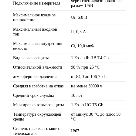
через специализированный
Подключение измерителя
разъем USB
Максимальное входное
Ui, 6,0 В
напряжение
Максимальный входной
Ii, 0,5 А
ток
Максимальная внутренняя
Сi, 10,0 мкФ
емкость
Вид взрывозащиты
1 Ex db ib IIВ Т4 Gb
Относительной влажности
98 % при 25 °С
атмосферного давления
от 84,0 до 106,7 кПа
Средняя наработка на отказ
не менее 30000 ч
Средний срок службы
10 лет
Маркировка взрывозащиты
1 Ex ib IIC T5 Gb
Температура окружающей
от минус 30 °С до плюс 50
среды
°С
Степень пылевлагозащиты
IP67
течеискателя