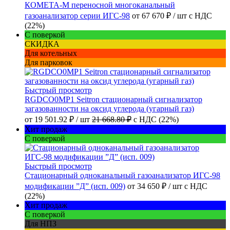
КОМЕТА-М переносной многоканальный
газоанализатор серии ИГС-98
от
67 670 ₽
/ шт
с НДС
(22%)
С поверкой
СКИДКА
Для котельных
Для парковок
Быстрый просмотр
RGDCO0MP1 Seitron стационарный сигнализатор
загазованности на оксид углерода (угарный газ)
от
19 501.92 ₽
/ шт
21 668.80 ₽
с НДС (22%)
Хит продаж
С поверкой
Быстрый просмотр
Стационарный одноканальный газоанализатор ИГС-98
модификации ”Д” (исп. 009)
от
34 650 ₽
/ шт
с НДС
(22%)
Хит продаж
С поверкой
Для НПЗ