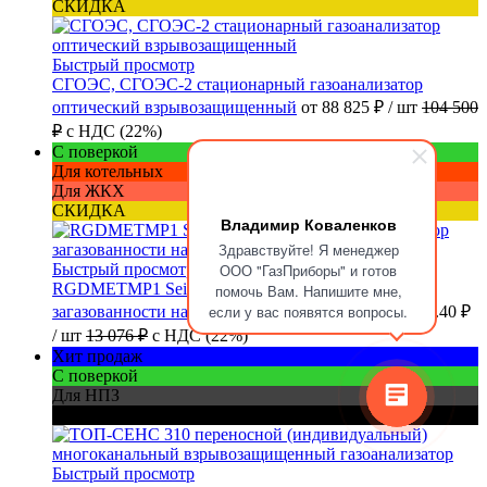
СКИДКА
Быстрый просмотр
СГОЭС, СГОЭС-2 стационарный газоанализатор
оптический взрывозащищенный
от
88 825 ₽
/ шт
104 500
₽
с НДС (22%)
С поверкой
Для котельных
Для ЖКХ
СКИДКА
Владимир Коваленков
Здравствуйте! Я менеджер
Быстрый просмотр
ООО "ГазПриборы" и готов
RGDMETMP1 Seitron стационарный сигнализатор
помочь Вам. Напишите мне,
если у вас появятся вопросы.
загазованности на природный газ (метан)
от
11 768.40 ₽
/ шт
13 076 ₽
с НДС (22%)
Хит продаж
С поверкой
Для НПЗ
Для шахт
Быстрый просмотр