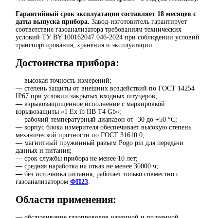
Гарантийный срок эксплуатации составляет 18 месяцев с
даты выпуска прибора.
Завод-изготовитель гарантирует
соответствие газоанализатора требованиям технических
условий ТУ BY 100162047.046-2024 при соблюдении условий
транспортирования, хранения и эксплуатации.
Достоинства прибора:
—
высокая точность измерений;
—
степень защиты от внешних воздействий по ГОСТ 14254
IP67 при условии закрытых входных штуцеров;
—
взрывозащищенное исполнение с маркировкой
взрывозащиты «1 Ех ib IIВ Т4 Gb»;
—
рабочий температурный диапазон от -30 до +50 °C;
—
корпус блока измерителя обеспечивает высокую степень
механической прочности по ГОСТ 31610.0;
—
магнитный пружинный разъем Pogo pin для передачи
данных и питания;
—
срок службы прибора не менее 10 лет;
—
средняя наработка на отказ не менее 30000 ч;
—
без источника питания, работает только совместно с
газоанализатором
ФП23
.
Области применения:
—
обслуживание газопроводов наземной и подземной