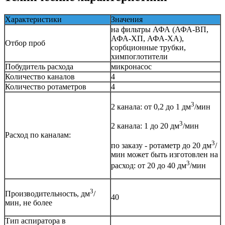
Характеристики
Значения
на фильтры АФА (АФА-ВП,
АФА-ХП, АФА-ХА),
Отбор проб
сорбционные трубки,
химпоглотители
Побудитель расхода
микронасос
Количество каналов
4
Количество ротаметров
4
3
2 канала: от 0,2 до 1 дм
/мин
3
2 канала: 1 до 20 дм
/мин
Расход по каналам:
3
по заказу - ротаметр до 20 дм
/
мин может быть изготовлен на
3
расход: от 20 до 40 дм
/мин
3
Производительность, дм
/
40
мин, не более
Тип аспиратора в