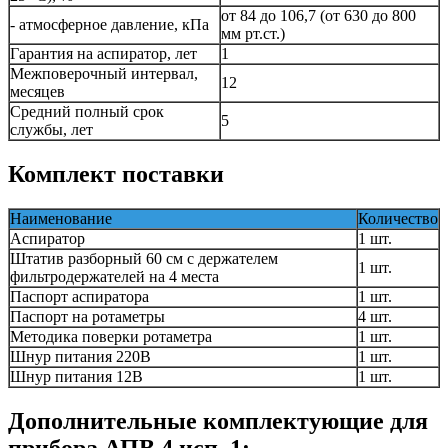
от 84 до 106,7 (от 630 до 800
- атмосферное давление, кПа
мм рт.ст.)
Гарантия на аспиратор, лет
1
Межповерочный интервал,
12
месяцев
Средний полный срок
5
службы, лет
Комплект поставки
Наименование
Количество
Аспиратор
1 шт.
Штатив разборный 60 см с держателем
1 шт.
фильтродержателей на 4 места
Паспорт аспиратора
1 шт.
Паспорт на ротаметры
4 шт.
Методика поверки ротаметра
1 шт.
Шнур питания 220В
1 шт.
Шнур питания 12В
1 шт.
Дополнительные комплектующие для
прибора АПВ 4 исп. 1: