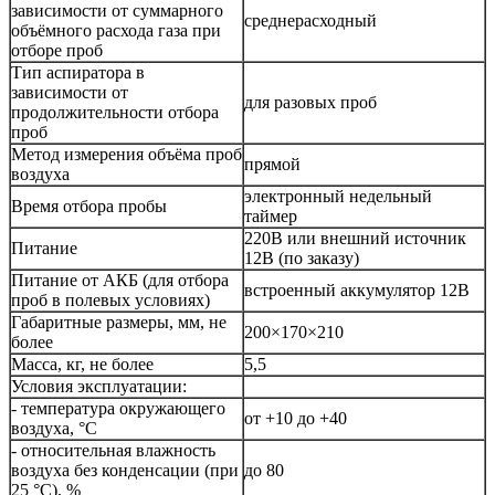
зависимости от суммарного
среднерасходный
объёмного расхода газа при
отборе проб
Тип аспиратора в
зависимости от
для разовых проб
продолжительности отбора
проб
Метод измерения объёма проб
прямой
воздуха
электронный недельный
Время отбора пробы
таймер
220В или внешний источник
Питание
12В (по заказу)
Питание от АКБ (для отбора
встроенный аккумулятор 12В
проб в полевых условиях)
Габаритные размеры, мм, не
200×170×210
более
Масса, кг, не более
5,5
Условия эксплуатации:
- температура окружающего
от +10 до +40
воздуха, °C
- относительная влажность
воздуха без конденсации (при
до 80
25 °C), %