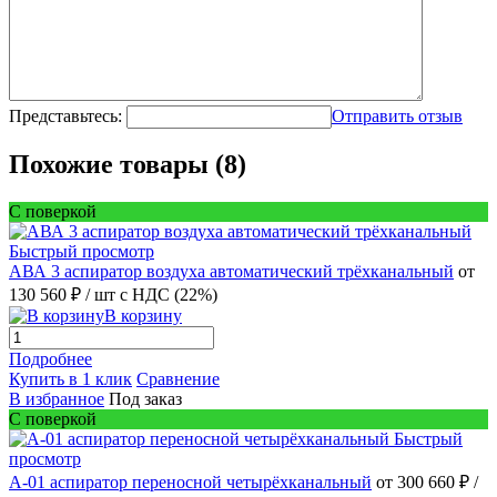
Представьтесь:
Отправить отзыв
Похожие товары (8)
С поверкой
Быстрый просмотр
АВА 3 аспиратор воздуха автоматический трёхканальный
от
130 560 ₽
/ шт
с НДС (22%)
В корзину
Подробнее
Купить в 1 клик
Сравнение
В избранное
Под заказ
С поверкой
Быстрый
просмотр
А-01 аспиратор переносной четырёхканальный
от 300 660 ₽
/