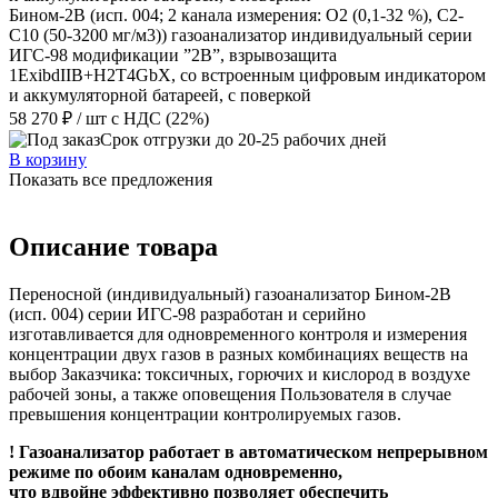
Бином-2В (исп. 004; 2 канала измерения: О2 (0,1-32 %), С2-
С10 (50-3200 мг/м3)) газоанализатор индивидуальный серии
ИГС-98 модификации ”2В”, взрывозащита
1ExibdIIB+H2T4GbX, со встроенным цифровым индикатором
и аккумуляторной батареей, с поверкой
58 270 ₽
/ шт
с НДС (22%)
Срок отгрузки до 20-25 рабочих дней
В корзину
Показать все предложения
Описание товара
Переносной (индивидуальный) газоанализатор Бином-2В
(исп. 004) серии ИГС-98 разработан и серийно
изготавливается для одновременного контроля и измерения
концентрации двух газов в разных комбинациях веществ на
выбор Заказчика: токсичных, горючих и кислород в воздухе
рабочей зоны, а также оповещения Пользователя в случае
превышения концентрации контролируемых газов.
! Газоанализатор работает в автоматическом непрерывном
режиме по обоим каналам одновременно,
что вдвойне эффективно позволяет обеспечить