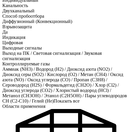
Индивидуальный
Канальность
Двухканальный
Способ пробоотбора
Диффузионный (Конвекционный)
Взрывозащита
Да
Индикация
Цифровая
Выходные сигналы
Выход на ПК / Световая сигнализация / Звуковая
сигнализация
Контроллируемые газы
Аммиак (NH3)
/
Водород (H2)
/
Диоксид азота (NO2)
/
Диоксид серы (SO2)
/
Кислород (O2)
/
Метан (CH4)
/
Оксид
азота (NO)
/
Оксид углерода (CO)
/
Пропан (C3H8)
/
Сероводород (H2S)
/
Формальдегид (CH2O)
/
Хлор (Cl2)
/
Диоксид углерода (CO2)
/
Хлористый водород (HCl)
/
Метанол (CH3OH)
/
Этанол (C2H5OH)
/
Пары углеводородов
CH (C2-C10)
/
Гелий (He)
Показать все
Области применения