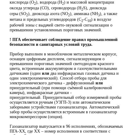
кислорода (О
), водорода (Н
) и массовой концентрации
2
2
оксида углерода (СО), сероводорода (Н
S), диоксида
2
серы (SО
), диоксида азота (NO
), аммиака (NН
), а также
2
2
3
метана и предельных углеводородов (C
-C
) в воздухе
2
10
рабочей зоны с выдачей свето-звуковой сигнализации о
превышении установленных пороговых значений.
! ПГА обеспечивает соблюдение правил промышленной
безопасности и санитарных условий труда.
Прибор выполнен в моноблочном металлическом корпусе,
оснащен цифровым дисплеем, сигнализирующим о
превышении пороговых значений светодиодом красного
цвета, встроенным аккумулятором и газочувствительными
датчиками (один
или
два инфракрасных газовых датчика и
один электрохимический). Способ отбора пробы для
электрохимического датчика - диффузионный
или
принудительный (при помощи съёмной калибровочной
камеры), инфракрасные датчики -
принудительный. Принудительный отбор измеряемой пробы
осуществляется ручным (УЗГП-3) или автоматическим
заборными устройствами газоанализатора. Автоматический
забор пробы осуществляется встроенным в газоанализатор
микрокомпрессором (опция).
Газоанализатор выпускается в 96 исполнениях, обозначаемых
ПГА-XX, где XX – номер исполнения в соответствии с