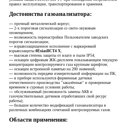
правил эксплуатации, транспортирования и хранения.
Достоинства газоанализатора:
—
прочный металлический корпус;
—
2-х пороговая сигнализация со свето-звуковым
оповещением;
—
возможность перенастройки Пользователем заводских
порогов сигнализации;
—
взрывозащищенное исполнение с маркировкой
взрывозащиты
0ExiasIICT4 X
;
—
высокая степень защиты от влаги и пыли IP54;
—
оснащен цифровым ЖК-дисплеем показывающим текущую
концентрацию контролируемого газа крупным шрифтом;
—
оснащен встроенной памятью на 200 значений;
—
возможность передачи измерительной информации на ПК;
—
в приборе используются фирменные датчики
отечественного производства "закалённые" и проверенные
временем в суровых условиях работы;
—
обслуживаемый (возможность замены АКБ и
газочувствительных датчиков отработавших свой ресурс
работы);
—
большое количество модификаций газоанализатора в
различных комбинациях сочетаний контролируемых газов.
Области применения: