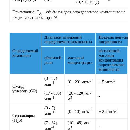
0 - 5
-
2
(0,2+0,04ּС
)
Х
Примечание: С
– объёмная доля определяемого компонента на
Х
входе газоанализатора, %.
Диапазон измерений
Пределы допуска
определяемого компонента
погрешности
Определяемый
абсолютной,
компонент
массовая
объёмной
массовой
концентрация
доли
концентрации
определяемого
компонента
(0 - 17)
3
3
(0 - 20) мг/м
± 5 мг/м
-1
млн
Оксид
углерода (СО)
(17 - 103)
(20 - 120) мг/
-
-1
3
млн
м
(0 - 7)
3
3
(0 - 10) мг/м
± 2,5 мг/м
-1
млн
Сероводород
(Н
S)
2
(7 - 32)
(10 - 45) мг/
-
-1
3
млн
м