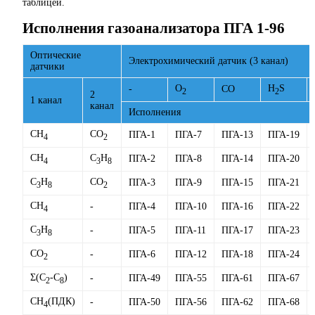
таблицей.
Исполнения газоанализатора ПГА 1-96
Оптические
Электрохимический датчик (3 канал)
датчики
О
H
S
-
CO
2
2
2
1 канал
канал
Исполнения
CH
CО
ПГА-1
ПГА-7
ПГА-13
ПГА-19
4
2
CH
C
H
ПГА-2
ПГА-8
ПГА-14
ПГА-20
4
3
8
C
H
CО
ПГА-3
ПГА-9
ПГА-15
ПГА-21
3
8
2
CH
-
ПГА-4
ПГА-10
ПГА-16
ПГА-22
4
C
H
-
ПГА-5
ПГА-11
ПГА-17
ПГА-23
3
8
CО
-
ПГА-6
ПГА-12
ПГА-18
ПГА-24
2
Σ(C
-C
)
-
ПГА-49
ПГА-55
ПГА-61
ПГА-67
2
8
CH
(ПДК)
-
ПГА-50
ПГА-56
ПГА-62
ПГА-68
4