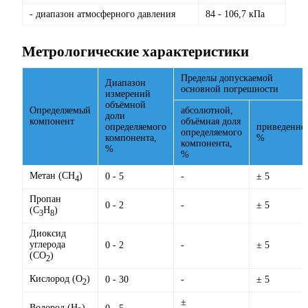
- диапазон атмосферного давления
84 - 106,7 кПа
Метрологические характеристики
Пределы допускаемой
Диапазон
основной погрешности
измерений
объёмной
Определяемый
абсолютной,
доли
компонент
объёмная доля
определяемого
приведенно
определяемого
компонента,
%
компонента,
%
%
Метан (СН
)
0 - 5
-
± 5
4
Пропан
0 - 2
-
± 5
(С
Н
)
3
8
Диоксид
углерода
0 - 2
-
± 5
(СО
)
2
Кислород (О
)
0 - 30
-
± 5
2
±
Водород (Н
)