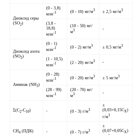
(0 - 3,8)
3
3
(0 - 10) мг/м
± 2,5 мг/м
-1
млн
Диоксид серы
(SО
)
(3,8 -
2
(10 - 50) мг/
18,8)
-
3
м
-1
млн
(0 - 1)
3
3
(0 - 2) мг/м
± 0,5 мг/м
-1
млн
Диоксид азота
(NO
)
2
(1 - 10,5)
3
-
(2 - 20) мг/м
-1
млн
(0 - 28)
3
3
(0 - 20) мг/м
± 5 мг/м
-1
млн
Аммиак (NH
)
3
(28 - 99)
(20 - 70) мг/
-
-1
3
млн
м
±
(0,03+0,15ּС
)
Σ(C
-C
)
3
-
(0 - 3) г/м
Х
2
10
3
г/м
±
(0,07+0,05ּС
)
CH
(ПДК)
3
-
(0 - 7) г/м
Х
4