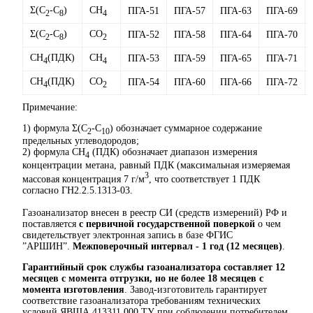
Σ(C
-C
)
CH
ПГА-51
ПГА-57
ПГА-63
ПГА-69
2
8
4
Σ(C
-C
)
CО
ПГА-52
ПГА-58
ПГА-64
ПГА-70
2
8
2
CH
(ПДК)
CH
ПГА-53
ПГА-59
ПГА-65
ПГА-71
4
4
CH
(ПДК)
CО
ПГА-54
ПГА-60
ПГА-66
ПГА-72
4
2
Примечание:
1) формула Σ(C
-C
) обозначает суммарное содержание
2
10
предельных углеводородов;
2) формула CH
(ПДК) обозначает диапазон измерения
4
концентрации метана, равный ПДК (максимальная измеряемая
3
массовая концентрация 7 г/м
, что соответствует 1 ПДК
согласно ГН2.2.5.1313-03.
Газоанализатор внесен в реестр СИ (средств измерений) РФ и
поставляется
с первичной государственной поверкой
о чем
свидетельствует электронная запись в базе ФГИС
”АРШИН”.
Межповерочный интервал - 1 год (12 месяцев)
.
Гарантийный срок службы газоанализатора составляет 12
месяцев с момента отгрузки, но не более 18 месяцев с
момента изготовления
. Завод-изготовитель гарантирует
соответствие газоанализатора требованиям технических
условий ЯВША.413311.000 ТУ при соблюдении потребителем