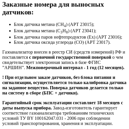
Заказные номера для выносных
датчиков:
Блок датчика метана (CH
) (АРТ 23015);
4
Блок датчика метана (C
H
) (АРТ 23041);
3
8
Блок датчика паров нефтепродуктов (Ex) (АРТ 23016);
Блок датчика оксида углерода (CO) (АРТ 23017).
Газоанализатор внесен в реестр СИ (средств измерений) РФ и
поставляется
с первичной государственной поверкой
о чем
свидетельствует электронная запись в базе ФГИС
”АРШИН”.
Межповерочный интервал - 1 год (12 месяцев).
! При отдельном заказе датчиков, без блока питания и
сигнализации, осуществляется только калибровка датчика
на заданное вещество. Поверка датчиков делается только
на систему в сборе (БПС + датчики).
Гарантийный срок эксплуатации составляет 18 месяцев с
даты выпуска прибора.
Завод-изготовитель гарантирует
соответствие газоанализатора требованиям технических
условий ТУ BY 100162047.031 - 2006 при соблюдении
условий транспортирования, хранения и эксплуатации.