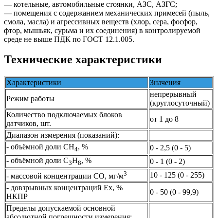
—
котельные, автомобильные стоянки, АЗС, АЗГС;
—
помещения с содержанием механических примесей (пыль,
смола, масла) и агрессивных веществ (хлор, сера, фосфор,
фтор, мышьяк, сурьма и их соединения) в контролируемой
среде не выше ПДК по ГОСТ 12.1.005.
Технические характеристики
Характеристики
Значения
непрерывный
Режим работы
(круглосуточный)
Количество подключаемых блоков
от 1 до 8
датчиков, шт.
Диапазон измерения (показаний):
- объёмной доли СН
, %
0 - 2,5 (0 - 5)
4
- объёмной доли С
Н
, %
0 - 1 (0 - 2)
3
8
3
10 - 125 (0 - 255)
- массовой концентрации СО, мг/м
- довзрывных концентраций Ех, %
0 - 50 (0 - 99,9)
НКПР
Пределы допускаемой основной
абсолютной погрешности измерения: