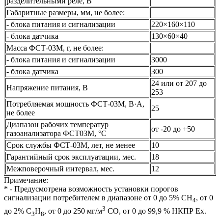
разделительными реле, В
Габаритные размеры, мм, не более:
- блока питания и сигнализации
220×160×110
- блока датчика
130×60×40
Масса ФСТ-03М, г, не более:
- блока питания и сигнализации
3000
- блока датчика
300
24 или от 207 до
Напряжение питания, В
253
Потребляемая мощность ФСТ-03М, В·А,
25
не более
Диапазон рабочих температур
от -20 до +50
газоанализатора ФСТ03М, °C
Срок службы ФСТ-03М, лет, не менее
10
Гарантийный срок эксплуатации, мес.
18
Межповерочный интервал, мес.
12
Примечание:
* - Предусмотрена возможность установки порогов
сигнализации потребителем в диапазоне от 0 до 5% СН
, от 0
4
3
до 2% С
Н
, от 0 до 250 мг/м
СО, от 0 до 99,9 % НКПР Ех.
3
8