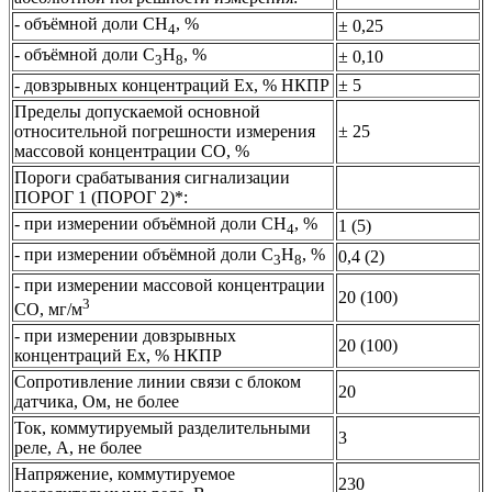
- объёмной доли СН
, %
± 0,25
4
- объёмной доли С
Н
, %
± 0,10
3
8
- довзрывных концентраций Ех, % НКПР
± 5
Пределы допускаемой основной
относительной погрешности измерения
± 25
массовой концентрации СО, %
Пороги срабатывания сигнализации
ПОРОГ 1 (ПОРОГ 2)*:
- при измерении объёмной доли СН
, %
1 (5)
4
- при измерении объёмной доли С
Н
, %
0,4 (2)
3
8
- при измерении массовой концентрации
20 (100)
3
СО, мг/м
- при измерении довзрывных
20 (100)
концентраций Ех, % НКПР
Сопротивление линии связи с блоком
20
датчика, Ом, не более
Ток, коммутируемый разделительными
3
реле, А, не более
Напряжение, коммутируемое
230