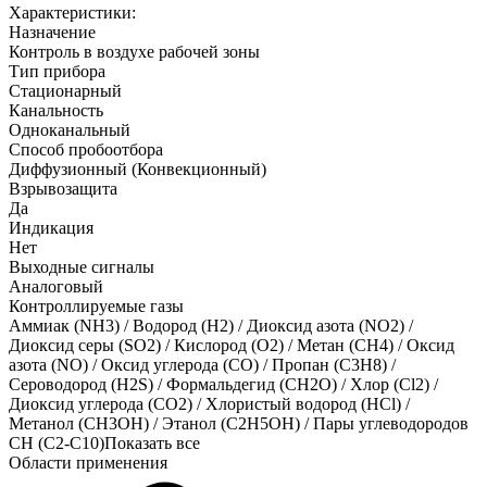
Характеристики:
Назначение
Контроль в воздухе рабочей зоны
Тип прибора
Стационарный
Канальность
Одноканальный
Способ пробоотбора
Диффузионный (Конвекционный)
Взрывозащита
Да
Индикация
Нет
Выходные сигналы
Аналоговый
Контроллируемые газы
Аммиак (NH3)
/
Водород (H2)
/
Диоксид азота (NO2)
/
Диоксид серы (SO2)
/
Кислород (O2)
/
Метан (CH4)
/
Оксид
азота (NO)
/
Оксид углерода (CO)
/
Пропан (C3H8)
/
Сероводород (H2S)
/
Формальдегид (CH2O)
/
Хлор (Cl2)
/
Диоксид углерода (CO2)
/
Хлористый водород (HCl)
/
Метанол (CH3OH)
/
Этанол (C2H5OH)
/
Пары углеводородов
CH (C2-C10)
Показать все
Области применения