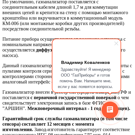
По умолчанию, газоанализатор поставляется с
соединительным кабелем длиной 1,7 м для коммутации
внешних цепей и крепится на стену с помощью монтажного
кронштейна или вкручивается в коммутационный модуль
КМ-006 (или монтажные коробки других производителей)
посредством соединительной резъбы.
Питание прибора осуществляется от внешнего источника с
номинальным напряжением 24В. Забор газовой пробы
осуществляется
диффузионным методом
(без встроенного
насоса).
Владимир Коваленков
Данный газоанализатор применяется для совместной работы с
Здравствуйте! Я менеджер
пультами контроля серии ИГС-98
А-1
,
А-4М
,
А-8М
так и с
ООО "ГазПриборы" и готов
контроллерами стороннего производства поддерживающими
помочь Вам. Напишите мне,
аналоговый интерфейс (стандарт 4-20 мА).
если у вас появятся вопросы.
Газоанализатор внесен в реестр СИ (средств измерений) РФ и
поставляется
с первичной государственной поверкой
о чем
свидетельствует электронная запись в базе ФГИС
”АРШИН”.
Межповерочный интервал - 1 год (12 месяцев).
Гарантийный срок службы газоанализатора (в том числе
сенсора) составляет 12 месяцев с момента
изготовления.
Завод-изготовитель гарантирует соответствие
газоанализатора ИГС-98 модификации ”Д” исп. 014