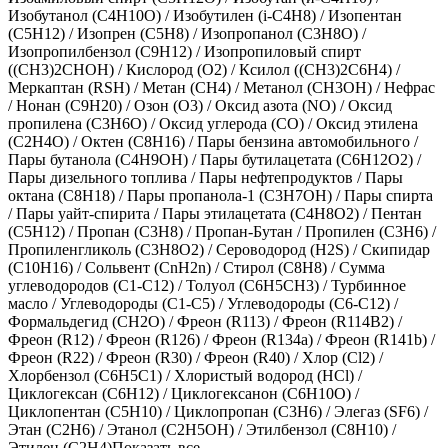
Изобутанол (C4H10O)
/
Изобутилен (i-С4Н8)
/
Изопентан
(C5H12)
/
Изопрен (С5Н8)
/
Изопропанол (C3H8O)
/
Изопропилбензол (C9H12)
/
Изопропиловый спирт
((CH3)2CHOH)
/
Кислород (O2)
/
Ксилол ((СН3)2С6Н4)
/
Меркаптан (RSH)
/
Метан (CH4)
/
Метанол (CH3OH)
/
Нефрас
/
Нонан (C9H20)
/
Озон (O3)
/
Оксид азота (NO)
/
Оксид
пропилена (C3H6O)
/
Оксид углерода (CO)
/
Оксид этилена
(C2H4O)
/
Октен (С8Н16)
/
Пары бензина автомобильного
/
Пары бутанола (C4H9OH)
/
Пары бутилацетата (C6H12O2)
/
Пары дизельного топлива
/
Пары нефтепродуктов
/
Пары
октана (C8H18)
/
Пары пропанола-1 (C3H7OH)
/
Пары спирта
/
Пары уайт-спирита
/
Пары этилацетата (C4H8O2)
/
Пентан
(C5H12)
/
Пропан (C3H8)
/
Пропан-Бутан
/
Пропилен (C3H6)
/
Пропиленгликоль (С3H8O2)
/
Сероводород (H2S)
/
Скипидар
(С10Н16)
/
Сольвент (СnН2n)
/
Стирол (С8Н8)
/
Сумма
углеводородов (С1-С12)
/
Толуол (C6H5CH3)
/
Турбинное
масло
/
Углеводороды (С1-С5)
/
Углеводороды (С6-С12)
/
Формальдегид (CH2O)
/
Фреон (R113)
/
Фреон (R114В2)
/
Фреон (R12)
/
Фреон (R126)
/
Фреон (R134а)
/
Фреон (R141b)
/
Фреон (R22)
/
Фреон (R30)
/
Фреон (R40)
/
Хлор (Cl2)
/
Хлорбензол (С6Н5С1)
/
Хлористый водород (HCl)
/
Циклогексан (C6H12)
/
Циклогексанон (C6H10O)
/
Циклопентан (C5H10)
/
Циклопропан (С3Н6)
/
Элегаз (SF6)
/
Этан (C2H6)
/
Этанол (C2H5OH)
/
Этилбензол (C8H10)
/
Этилен (C2H4)
Показать все