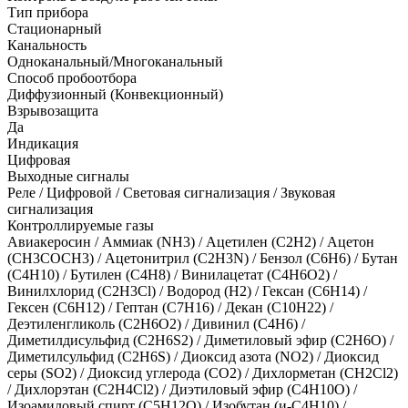
Тип прибора
Стационарный
Канальность
Одноканальный/Многоканальный
Способ пробоотбора
Диффузионный (Конвекционный)
Взрывозащита
Да
Индикация
Цифровая
Выходные сигналы
Реле / Цифровой / Световая сигнализация / Звуковая
сигнализация
Контроллируемые газы
Авиакеросин
/
Аммиак (NH3)
/
Ацетилен (С2Н2)
/
Ацетон
(CH3COCH3)
/
Ацетонитрил (C2H3N)
/
Бензол (C6H6)
/
Бутан
(C4H10)
/
Бутилен (С4Н8)
/
Винилацетат (C4H6O2)
/
Винилхлорид (C2H3Cl)
/
Водород (H2)
/
Гексан (C6H14)
/
Гексен (C6H12)
/
Гептан (C7H16)
/
Декан (C10H22)
/
Деэтиленгликоль (C2H6O2)
/
Дивинил (С4Н6)
/
Диметилдисульфид (C2H6S2)
/
Диметиловый эфир (C2H6O)
/
Диметилсульфид (C2H6S)
/
Диоксид азота (NO2)
/
Диоксид
серы (SO2)
/
Диоксид углерода (CO2)
/
Дихлорметан (CH2Cl2)
/
Дихлорэтан (C2H4Cl2)
/
Диэтиловый эфир (С4Н10О)
/
Изоамиловый спирт (C5H12O)
/
Изобутан (и-C4H10)
/