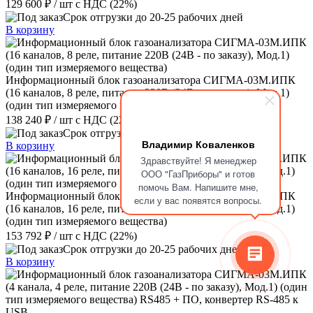
129 600 ₽
/ шт
с НДС (22%)
Срок отгрузки до 20-25 рабочих дней
В корзину
Информационный блок газоанализатора СИГМА-03М.ИПК
(16 каналов, 8 реле, питание 220В (24В - по заказу), Мод.1)
(один тип измеряемого вещества)
138 240 ₽
/ шт
с НДС (22%)
Срок отгрузки до 20-25 рабочих дней
Владимир Коваленков
В корзину
Здравствуйте! Я менеджер
ООО "ГазПриборы" и готов
помочь Вам. Напишите мне,
Информационный блок газоанализатора СИГМА-03М.ИПК
если у вас появятся вопросы.
(16 каналов, 16 реле, питание 220В (24В - по заказу), Мод.1)
(один тип измеряемого вещества)
153 792 ₽
/ шт
с НДС (22%)
Срок отгрузки до 20-25 рабочих дней
В корзину