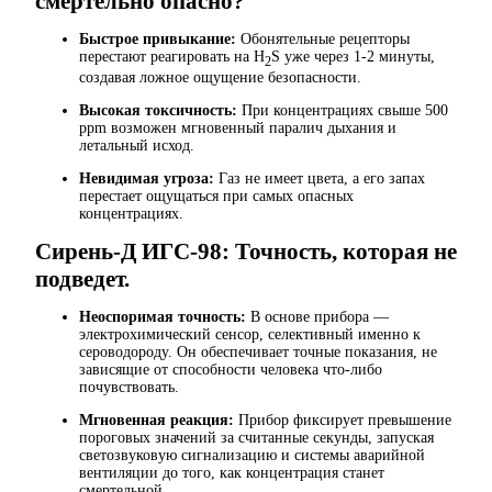
смертельно опасно?
Быстрое привыкание:
Обонятельные рецепторы
перестают реагировать на H
S уже через 1-2 минуты,
2
создавая ложное ощущение безопасности.
Высокая токсичность:
При концентрациях свыше 500
ppm возможен мгновенный паралич дыхания и
летальный исход.
Невидимая угроза:
Газ не имеет цвета, а его запах
перестает ощущаться при самых опасных
концентрациях.
Сирень-Д ИГС-98: Точность, которая не
подведет.
Неоспоримая точность:
В основе прибора —
электрохимический сенсор, селективный именно к
сероводороду. Он обеспечивает точные показания, не
зависящие от способности человека что-либо
почувствовать.
Мгновенная реакция:
Прибор фиксирует превышение
пороговых значений за считанные секунды, запуская
светозвуковую сигнализацию и системы аварийной
вентиляции до того, как концентрация станет
смертельной.