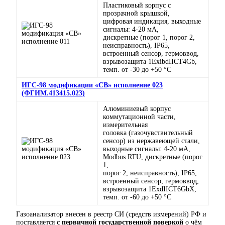
Пластиковый корпус с
прозрачной крышкой,
цифровая индикация, выходные
сигналы: 4-20 мА,
дискретные (порог 1, порог 2,
неисправность), IP65,
встроенный сенсор, гермоввод,
взрывозащита 1ExibdIICT4Gb,
темп. от -30 до +50 °C
ИГС-98 модификации «СВ» исполнение 023
(ФГИМ.413415.023)
Алюминиевый корпус
коммутационной части,
измерительная
головка (газочувствительный
сенсор) из нержавеющей стали,
выходные сигналы: 4-20 мА,
Modbus RTU, дискретные (порог
1,
порог 2, неисправность), IP65,
встроенный сенсор, гермоввод,
взрывозащита 1ExdIICT6GbX,
темп. от -60 до +50 °C
Газоанализатор внесен в реестр СИ (средств измерений) РФ и
поставляется
с первичной государственной поверкой
о чём