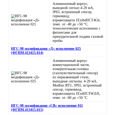
Алюминиевый корпус,
выходной сигнал 4-20 мА,
IP65, встроенный сенсор,
гермоввод,
взрывозащита 1ExibdIICT4Gb,
темп. от -40 до +50 °C,
технологическое исполнение с
фитингами для
принудительной подачи газовой
пробы
ИГС-98 модификации «Д» исполнение 025
(ФГИМ.413415.014)
Алюминиевый корпус
коммутационной части,
измерительная головка
(газочувствительный сенсор)
из нержавеющей стали,
выходные сигналы: 4-20 мА,
Modbus RTU, IP65, встроенный
сенсор, гермоввод,
взрывозащита 1ExdIICT6GbX,
темп. от -60 до +50 °C
ИГС-98 модификации «СВ» исполнение 011
(ФГИМ.413415.015)