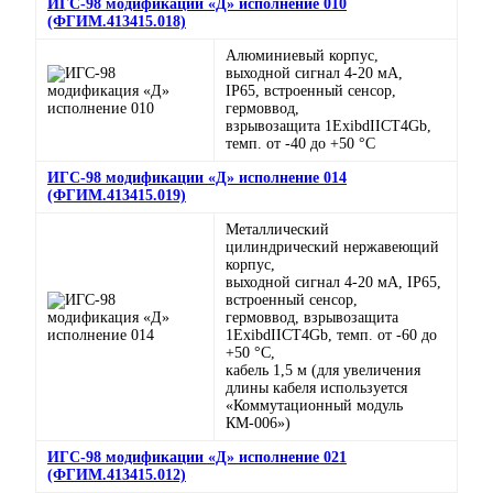
ИГС-98 модификации «Д» исполнение 010
(ФГИМ.413415.018)
Алюминиевый корпус,
выходной сигнал 4-20 мА,
IP65, встроенный сенсор,
гермоввод,
взрывозащита 1ExibdIICT4Gb,
темп. от -40 до +50 °C
ИГС-98 модификации «Д» исполнение 014
(ФГИМ.413415.019)
Металлический
цилиндрический нержавеющий
корпус,
выходной сигнал 4-20 мА, IP65,
встроенный сенсор,
гермоввод, взрывозащита
1ExibdIICT4Gb, темп. от -60 до
+50 °C,
кабель 1,5 м (для увеличения
длины кабеля используется
«Коммутационный модуль
КМ-006»)
ИГС-98 модификации «Д» исполнение 021
(ФГИМ.413415.012)