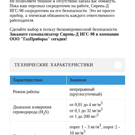
Не позволяйте тишине и отсутствию запаха вас обмануть.
Пока ваш персонал сосредоточен на работе, Сирень-Д
ИГС-98 сосредоточен на его безопасности. Это не просто
прибор, а этическая обязанность каждого ответственного
работодателя.
Сделайте выбор в пользу бескомпромиссной безопасности.
Закажите газоанализатор Сирень-Д ИГС-98 в компании
ООО "ГазПриборы" сегодня!
ТЕХНИЧЕСКИЕ ХАРАКТЕРИСТИКИ
Характеристики
Значения
непрерывный
Режим работы
(круглосуточный)
3
от 0,01 до 4 мг/м
Диапазон измерения
3
от 0,1 до 32 мг/м
сероводорода (H
S)
2
3
от 1 до 200 мг/
3
порог 1 - 3 мг/м
, порог 2 -
3
10 мг/м