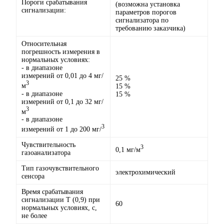
Пороги срабатывания
(возможна установка
сигнализации:
параметров порогов
сигнализатора по
требованию заказчика)
Относительная
погрешность измерения в
нормальных условиях:
- в диапазоне
измерений от 0,01 до 4 мг/
25 %
3
м
15 %
- в диапазоне
15 %
измерений от 0,1 до 32 мг/
3
м
- в диапазоне
3
измерений от 1 до 200 мг/
Чувствительность
3
0,1 мг/м
газоанализатора
Тип газочувствительного
электрохимический
сенсора
Время срабатывания
сигнализации Т (0,9) при
60
нормальных условиях, с,
не более