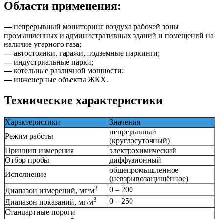
Области применения:
—
непрерывный мониторинг воздуха рабочей зоны
промышленных и административных зданий и помещений на
наличие угарного газа;
—
автостоянки, гаражи, подземные паркинги;
—
индустриальные парки;
—
котельные различной мощности;
—
инженерные объекты ЖКХ.
Технические характеристики
Характеристики
Значения
непрерывный
Режим работы
(круглосуточный)
Принцип измерения
электрохимический
Отбор пробы
диффузионный
общепромышленное
Исполнение
(невзрывозащищённое)
3
0 – 200
Диапазон измерений, мг/м
3
0 – 250
Диапазон показаний, мг/м
Стандартные пороги