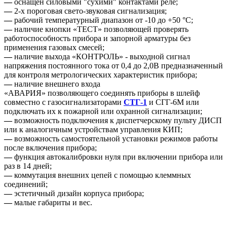
—
оснащён силовыми "сухими" контактами реле;
—
2-х пороговая свето-звуковая сигнализация;
—
рабочий температурный диапазон от -10 до +50 °C;
—
наличие кнопки «ТЕСТ» позволяющей проверять
работоспособность прибора и запорной арматуры без
применения газовых смесей;
—
наличие выхода «КОНТРОЛЬ» - выходной сигнал
напряжения постоянного тока от 0,4 до 2,0В предназначенный
для контроля метрологических характеристик прибора;
—
наличие внешнего входа
«АВАРИЯ» позволяющего соединять приборы в шлейф
совместно с газосигнализаторами
СТГ-1
и СГГ-6М или
подключать их к пожарной или охранной сигнализации;
—
возможность подключения к диспетчерскому пульту ДИСП
или к аналогичным устройствам управления КИП;
—
возможность самостоятельной установки режимов работы
после включения прибора;
—
функция автокалибровки нуля при включении прибора или
раз в 14 дней;
—
коммутация внешних цепей с помощью клеммных
соединений;
—
эстетичный дизайн корпуса прибора;
—
малые габариты и вес.