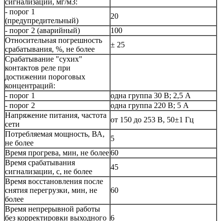
сигнализации, мг/м3:
- порог 1
20
(предупредительный)
- порог 2 (аварийный)
100
Относительная погрешность
± 25
срабатывания, %, не более
Срабатывание "сухих"
контактов реле при
достижении пороговых
концентраций:
- порог 1
одна группа 30 В; 2,5 А
- порог 2
одна группа 220 В; 5 А
Напряжение питания, частота
от 150 до 253 В, 50±1 Гц
сети
Потребляемая мощность, ВА,
5
не более
Время прогрева, мин, не более
60
Время срабатывания
45
сигнализации, с, не более
Время восстановления после
снятия перегрузки, мин, не
60
более
Время непрерывной работы
без корректировки выходного
6