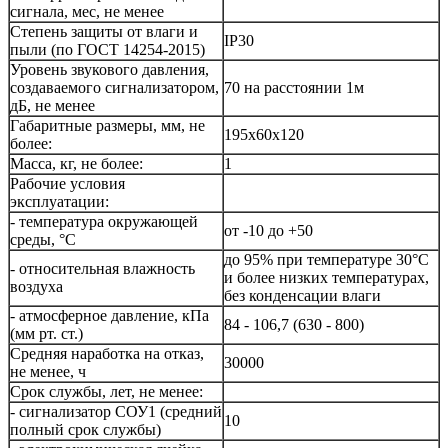
сигнала, мес, не менее
Степень защиты от влаги и
IP30
пыли (по ГОСТ 14254-2015)
Уровень звукового давления,
создаваемого сигнализатором,
70 на расстоянии 1м
дБ, не менее
Габаритные размеры, мм, не
195x60x120
более:
Масса, кг, не более:
1
Рабочие условия
эксплуатации:
- температура окружающей
от -10 до +50
среды, °С
до 95% при температуре 30°С
- относительная влажность
и более низких температурах,
воздуха
без конденсации влаги
- атмосферное давление, кПа
84 - 106,7 (630 - 800)
(мм рт. ст.)
Средняя наработка на отказ,
30000
не менее, ч
Срок службы, лет, не менее:
- сигнализатор СОУ1 (средний
10
полный срок службы)