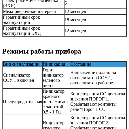
- электрохимическая ячейка
5
(ЭХЯ)
Межповерочный интервал
12 месяцев
Гарантийный срок
18 месяцев
эксплуатации
Гарантийный срок
12 месяцев
эксплуатации ЭХД
Режимы работы прибора
Вид сигнализации
Индикация
Состояние
Горит
Напряжение подано на
Сигнализатор
индикатор
сигнализатор СОУ-1,
СОУ-1 включен
зеленого
сигнализатор работает
цвета
Индикатор
Концентрация CO достигла
красного
значения ПОРОГ 1.
Предупредительная
цвета мигает
Срабатывают контакты
с частотой
реле "Порог 1 CO"
0,5 - 1 Гц
Концентрация CO достигла
Индикатор
значения ПОРОГ 2.
красного
Срабатывают контакты