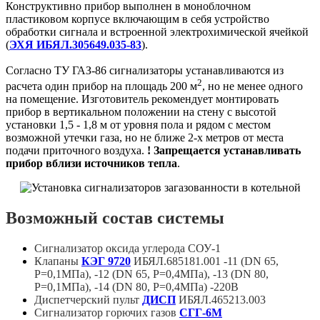
Конструктивно прибор выполнен в моноблочном
пластиковом корпусе включающим в себя устройство
обработки сигнала и встроенной электрохимической ячейкой
(
ЭХЯ ИБЯЛ.305649.035-83
).
Согласно ТУ ГАЗ-86 сигнализаторы устанавливаются из
2
расчета один прибор на площадь 200 м
, но не менее одного
на помещение. Изготовитель рекомендует монтировать
прибор в вертикальном положении на стену с высотой
установки 1,5 - 1,8 м от уровня пола и рядом с местом
возможной утечки газа, но не ближе 2-х метров от места
подачи приточного воздуха.
! Запрещается устанавливать
прибор вблизи источников тепла
.
Возможный состав системы
Сигнализатор оксида углерода СОУ-1
Клапаны
КЭГ 9720
ИБЯЛ.685181.001 -11 (DN 65,
Р=0,1МПа), -12 (DN 65, Р=0,4МПа), -13 (DN 80,
Р=0,1МПа), -14 (DN 80, Р=0,4МПа) -220В
Диспетчерский пульт
ДИСП
ИБЯЛ.465213.003
Сигнализатор горючих газов
СГГ-6М