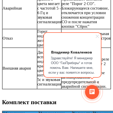
цвета мигает
реле "Порог 2 CO".
Аварийная
с частотой 5 -
Блокирующееся состояние,
6 Гц и
отключается при условии
звуковая
снижения концентрации
сигнализация
CO и после нажатия
кнопки "Сброс"
Горит
Неисправна измерительная
индикатор
Отказ
система или вышел из строя
желтого
электрический датчик.
цвета
Возникает при
Владимир Коваленков
Двойная
поступлении сигнала
вспышка
Здравствуйте! Я менеджер
"АВАРИЯ". Контакты реле
индикатора
ООО "ГазПриборы" и готов
"Порог 1 CO" и "Порог 2
красного
помочь Вам. Напишите мне,
Внешняя авария
CO" переключаются в
цвета с
если у вас появятся вопросы.
положение, аналогичное
интервалом
активированной
5с и звуковая
предупредительной и
сигнализация
аварийной сигнализации.
Комплект поставки