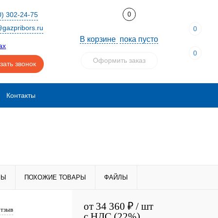
0) 302-24-75
0
gazpribors.ru
0
В корзине
пока пусто
0
Оформить заказ
зать звонок
Контакты
РЫ
ПОХОЖИЕ ТОВАРЫ
ФАЙЛЫ
от
34 360 ₽
/ шт
отзыв
с НДС (22%)