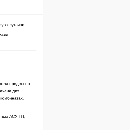
казы
роля предельно
начена для
 комбинатах,
нные АСУ ТП,