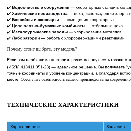
✔️
Водоочистные сооружения
— хлораторные станции, скла
✔️
Химические производства
— цеха, использующие хлор в т
✔️
Бассейны и аквапарки
— помещения хлораторных
✔️
Целлюлозно-бумажные комбинаты
— отбельные цеха
✔️
Металлургические заводы
— хлорирование металлов
✔️
Лаборатории
— работа с хлорсодержащими реактивами
Почему стоит выбрать эту модель?
Если вам необходимо построить разветвленную сеть газового 
(ИБЯЛ.413411.051-23) — идеальное решение. Вы получаете "умн
точные координаты и уровень концентрации, а благодаря встр
месте.
Обеспечьте безопасность вашего производства на современн
ТЕХНИЧЕСКИЕ ХАРАКТЕРИСТИКИ
Характеристики
Значения