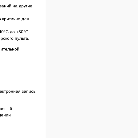
ваний на другие
о критично для
40°С до +50°С.
рского пульта.
нительной
ектронная запись
ия – 6
дении