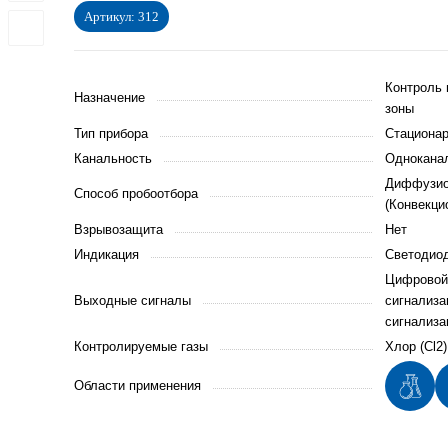
Артикул:
312
Контроль 
Назначение
зоны
Тип прибора
Стациона
Канальность
Однокана
Диффузи
Способ пробоотбора
(Конвекци
Взрывозащита
Нет
Индикация
Светодио
Цифровой 
Выходные сигналы
сигнализа
сигнализа
Контролируемые газы
Хлор (Cl2)
Области применения