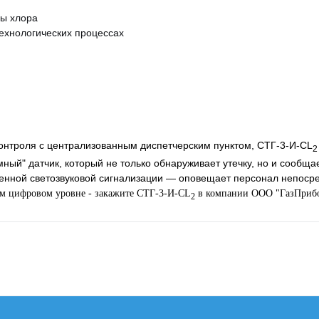
ды хлора
ехнологических процессах
контроля с централизованным диспетчерским пунктом, СТГ-3-И-СL
2
ый" датчик, который не только обнаруживает утечку, но и сообща
оенной светозвуковой сигнализации — оповещает персонал непоср
ом цифровом уровне - закажите СТГ-3-И-СL
в компании ООО "ГазПрибо
2