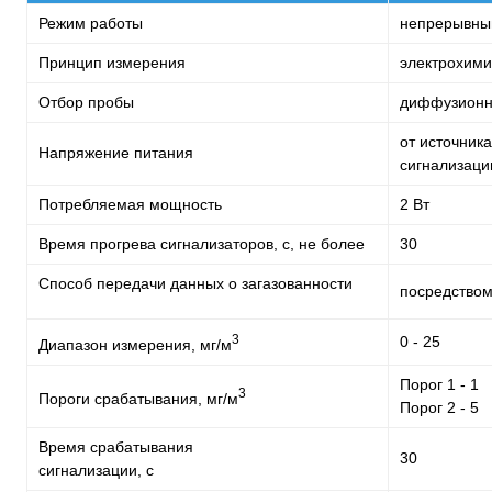
Режим работы
непрерывны
Принцип измерения
электрохим
Отбор пробы
диффузион
от источник
Напряжение питания
сигнализаци
Потребляемая мощность
2 Вт
Время прогрева сигнализаторов, с, не более
30
Способ передачи данных о загазованности
посредством
3
0 - 25
Диапазон измерения, мг/м
Порог 1 - 1
3
Пороги срабатывания, мг/м
Порог 2 - 5
Время срабатывания
30
сигнализации, с