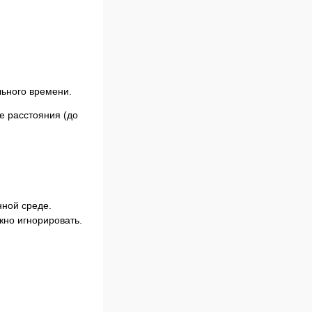
ьного времени.
е расстояния (до
нной среде.
жно игнорировать.