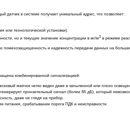
й датчик в системе получает уникальный адрес, что позволяет:
ия или технологической установки).
3
нности, но и текущее значение концентрации в мг/м
в режиме реал
ую помехозащищенность и надежность передачи данных на больши
снащена комбинированной сигнализацией:
есковый маячок четко виден даже в запыленной или плохо освеще
генерирует пронзительный сигнал (более 85 дБ), который невозмо
ность, даже не глядя на прибор.
и питания, срабатывании порога ПДК и неисправности.