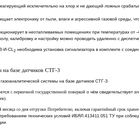
реагирующий исключительно на хлор и не дающий ложных срабаты
щает электронику от пыли, влаги и агрессивной газовой среды, чт
кционирует в неотапливаемых помещениях при температурах от -
лу, калибровку и настройку можно проводить удаленно с диспетче
-3-И-СL
необходима установка сигнализатора в комплекте с соеди
2
 на базе датчиков СТГ-3
яется
о чём свидетельствует эл
с первичной государственной поверкой
.
ев)
4 месяца со дня отгрузки Потребителю, включая гарантийный срок хранен
а требованиям технических условий ИБЯЛ.413411.051 ТУ при соблю
ции.