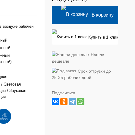
В корзину
в воздухе рабочей
Купить в 1 клик
рный
льный
Нашли
онный
дешевле
онный)
Срок отгрузки до
дная
25-35 рабочих дней
/ Световая
ция / Звуковая
Поделиться
ция