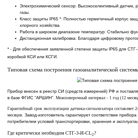
Электрохимический сенсор: Высокоселективный датчик, 
газы.
Класс защиты IP65 *: Полностью герметичный корпус защи
хлорного хозяйства.
Работа в широком диапазоне температур: Стабильно фун
Дистанционная калибровка: Благодаря цифровому протоко
* - Для обеспечения заявленной степени защиты IP65 для СТГ
коробкой КСИ или КСГИ.
Типовая схема построения газоаналитической системы
Прибор внесен в реестр СИ (средств измерений) РФ и поставл
в базе ФГИС ”АРШИН”.
Межповерочный интервал - 1 год (12 месяц
Гарантийный срок эксплуатации датчика-сигнализатора составляет 2
. Завод-изготовитель гарантирует соответствие прибор
месяцев
потребителем условий транспортировки, хранения и эксплуата
Где критически необходим СТГ-3-И-СL
?
2