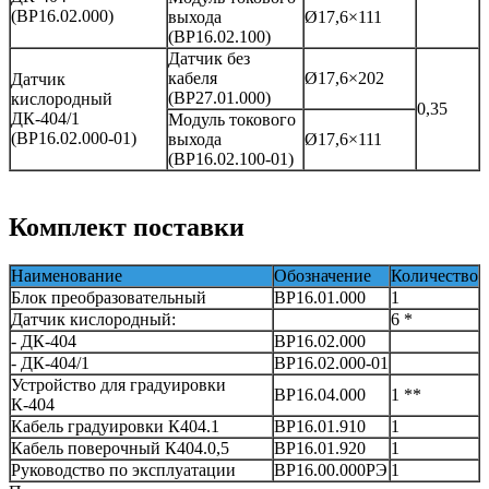
(ВР16.02.000)
выхода
Ø17,6×111
(ВР16.02.100)
Датчик без
кабеля
Ø17,6×202
Датчик
(ВР27.01.000)
кислородный
0,35
ДК-404/1
Модуль токового
(ВР16.02.000-01)
выхода
Ø17,6×111
(ВР16.02.100-01)
Комплект поставки
Наименование
Обозначение
Количество
Блок преобразовательный
ВР16.01.000
1
Датчик кислородный:
6 *
- ДК-404
ВР16.02.000
- ДК-404/1
ВР16.02.000-01
Устройство для градуировки
ВР16.04.000
1 **
К-404
Кабель градуировки К404.1
ВР16.01.910
1
Кабель поверочный К404.0,5
ВР16.01.920
1
Руководство по эксплуатации
ВР16.00.000РЭ
1