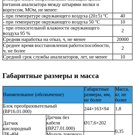
питания анализатора между штырями вилки и
корпусом, МОм, не менее:
- при температуре окружающего воздуха (20±5) °C
40
- при температуре окружающего воздуха 50 °C
10
- при относительной влажности окружающего
2
воздуха 95 %
Средняя наработка на отказ, ч, не менее
20000
Среднее время восстановления работоспособности,
2
ч, не более
Средний срок службы анализаторов, лет, не менее
10
Габаритные размеры и масса
Габаритные
Масса,
Наименование (обозначение)
размеры, мм,
кг, не
не более
более
Блок преобразовательный
244×163×94
1,8
(ВР16.01.000)
Датчик без
кабеля
Ø17,6×202
Датчик
(ВР27.01.000)
кислородный
0,35
ДК-404
Модуль токового