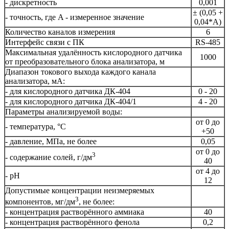
- дискретность
0,001
± (0,05 +
- точность, где A - измеренное значение
0,04*А)
Количество каналов измерения
6
Интерфейс связи с ПК
RS-485
Максимальная удалённость кислородного датчика
1000
от преобразовательного блока анализатора, м
Диапазон токового выхода каждого канала
анализатора, мА:
- для кислородного датчика ДК-404
0 - 20
- для кислородного датчика ДК-404/1
4 - 20
Параметры анализируемой воды:
от 0 до
- температура, °С
+50
- давление, МПа, не более
0,05
от 0 до
3
- содержание солей, г/дм
40
от 4 до
- рН
12
Допустимые концентрации неизмеряемых
3
компонентов, мг/дм
, не более:
- концентрация растворённого аммиака
40
- концентрация растворённого фенола
0,2