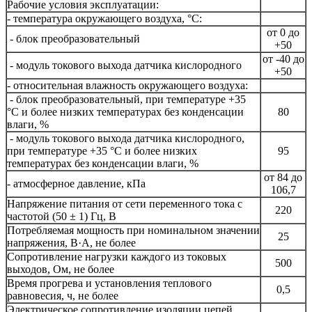
Рабочие условия эксплуатации:
- температура окружающего воздуха, °C:
от 0 до
- блок преобразовательный
+50
от -40 до
- модуль токового выхода датчика кислородного
+50
- относительная влажность окружающего воздуха:
- блок преобразовательный, при температуре +35
°C и более низких температурах без конденсации
80
влаги, %
- модуль токового выхода датчика кислородного,
при температуре +35 °C и более низких
95
температурах без конденсации влаги, %
от 84 до
- атмосферное давление, кПа
106,7
Напряжение питания от сети переменного тока с
220
частотой (50 ± 1) Гц, В
Потребляемая мощность при номинальном значении
25
напряжения, В·А, не более
Сопротивление нагрузки каждого из токовых
500
выходов, Ом, не более
Время прогрева и установления теплового
0,5
равновесия, ч, не более
Электрическое сопротивление изоляции цепей