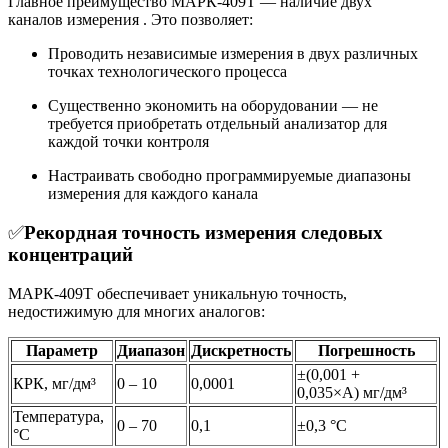
Главное преимущество МАРК-409Т — наличие двух
каналов измерения . Это позволяет:
Проводить независимые измерения в двух различных
точках технологического процесса
Существенно экономить на оборудовании — не
требуется приобретать отдельный анализатор для
каждой точки контроля
Настраивать свободно программируемые диапазоны
измерения для каждого канала
✅
Рекордная точность измерения следовых
концентраций
МАРК-409Т обеспечивает уникальную точность,
недостижимую для многих аналогов:
Параметр
Диапазон
Дискретность
Погрешность
±(0,001 +
КРК, мг/дм³
0 – 10
0,0001
0,035×А) мг/дм³
Температура,
0 – 70
0,1
±0,3 °C
°C