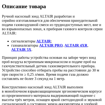
Описание товара
Ручной насосный зонд ALTAIR разработан и
серийно изготавливается для обеспечения принудительной
подачи газовоздушной смеси из труднодоступных мест, вне и
во взрывоопасных зонах, к приборам газового контроля серии
ALTAIR:
сигнализаторы
ALTAIR
;
газоанализаторы
ALTAIR PRO
,
ALTAIR 4XR
,
ALTAIR 5Х
.
Принцип работы устройства основан на заборе через зонд
проб воздуха встроенным микронасосом и подаче проб на
газочувствительный датчик газоизмерительного прибора.
Устройство способно отбирать пробы на расстоянии до 30 м
при скорости ≥ 0,25 л/мин. Время подачи газа должно
составлять не более 3 секунд на 1 метр.
Конструктивно насосный зонд ALTAIR выполнен
в моноблочном взрывозащищенным эргономическом корпусе
из прорезиненного материала выдерживающий падение с
высоты трёх метров, оснащен яркой светодиодной и звуковой
сигнализацией о состоянии заряда аккумулятора и удобной