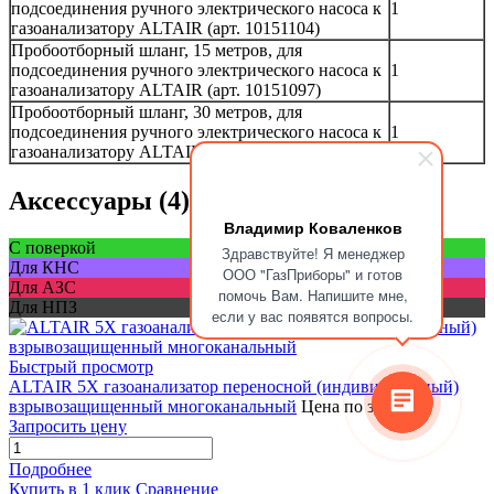
подсоединения ручного электрического насоса к
1
газоанализатору ALTAIR (арт. 10151104)
Пробоотборный шланг, 15 метров, для
подсоединения ручного электрического насоса к
1
газоанализатору ALTAIR (арт. 10151097)
Пробоотборный шланг, 30 метров, для
подсоединения ручного электрического насоса к
1
газоанализатору ALTAIR (арт. 10160208)
Аксессуары (4)
Владимир Коваленков
С поверкой
Здравствуйте! Я менеджер
Для КНС
ООО "ГазПриборы" и готов
Для АЗС
помочь Вам. Напишите мне,
Для НПЗ
если у вас появятся вопросы.
Быстрый просмотр
ALTAIR 5X газоанализатор переносной (индивидуальный)
взрывозащищенный многоканальный
Цена по запросу
Запросить цену
Подробнее
Купить в 1 клик
Сравнение