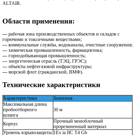
ALTAIR.
Области применения:
—
рабочая зона производственных объектов и складов с
горючими и токсичными веществами;
—
коммунальные службы, водоканалы, очистные сооружения;
—
химическая промышленность, фармацевтика;
—
горнодобывающая промышленность;
—
энергетическая отрасль (ТЭЦ, ГРЭС);
—
объекты нефтегазовой инфраструктуры;
—
морской флот (гражданский, ВМФ).
Технические характеристики
Характеристики
Значения
Максимальная длина
пробоотборного
30 м
шланга
Прочный моноблочный
Корпус
прорезиненный материал
Уровень взрывозащиты
1Ex ia IIC T4 Gb