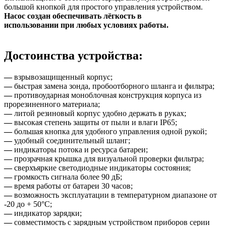
большой кнопкой для простого управления устройством.
Насос с
оздан обеспечивать лёгкость в
использовании при любых условиях работы.
Достоинства устройства:
—
взрывозащищенный корпус;
—
быстрая замена зонда, пробоотборного шланга и фильтра;
—
противоударная моноблочная конструкция корпуса из
прорезиненного материала;
—
литой резиновый корпус удобно держать в руках;
—
высокая степень защиты от пыли и влаги IP65;
—
большая кнопка для удобного управления одной рукой;
—
удобный соединительный шланг;
—
индикаторы потока и ресурса батареи;
—
прозрачная крышка для визуальной проверки фильтра;
—
сверхъяркие светодиодные индикаторы состояния;
—
громкость сигнала более 90 дБ;
—
время работы от батареи 30 часов;
—
возможность эксплуатации в температурном диапазоне от
-20 до + 50°C;
—
индикатор зарядки;
—
совместимость с зарядным устройством приборов серии