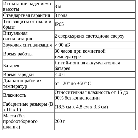
Испытание падением с
3 м
высоты
Стандартная гарантия
3 года
Тип защиты от пыли и
IP65
брызг
Визуальная
2 сверхъярких светодиода сверху
сигнализация
Звуковая сигнализация
> 90 дБ
30 часов при комнатной
Время работы
температуре
Литий-ионная аккумуляторная
Батарея
батарея
Время зарядки
< 4 ч
Диапазон рабочих
от –20° до +50° C
температур
Относительная влажность от 15 до
Влажность
90% без конденсации
Габаритные размеры (В
(18,5 см x 4,8 см x 3,3 см)
x Ш x Г)
Масса (без
пробоотборного
260 г
шланга)