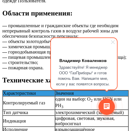
одежде Пользователя.
Области применения:
—
промышленные и гражданские объекты где необходим
непрерывный контроль газов в воздухе рабочей зоны для
обеспечения безопасности персонала;
—
объекты золотодобычи;
—
химическая промышленность;
—
горнодобывающая промышленность;
—
пищевая промышленность (элеваторы и зернохранилища);
Владимир Коваленков
—
строительство;
Здравствуйте! Я менеджер
—
пожарная охрана.
ООО "ГазПриборы" и готов
помочь Вам. Напишите мне,
Технические характеристики
если у вас появятся вопросы.
Характеристики
Значения
один на выбор: O
или HCN или
2
Контролируемый газ
PH
3
Тип датчика
электрохимический (заменяемый)
цифровая, световая, звуковая,
Индикация
вибросигнал
Исполнение
взрывозащищённое