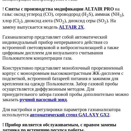
!
Сняты с производства модификации ALTAIR PRO
на
газы: оксид углерод (CO), сероводород (H
S), аммиак (NH
),
2
3
хлор (Cl
), диоксид азота (NO
), диоксид серы (SO
). На
2
2
2
замену выпускается модель
ALTAIR 2Х
.
Газоанализатор представляет собой автоматический
индивидуальный прибор непрерывного действия со
встроенной светозвуковой и вибросигнализацией а также
цифровым дисплеем для визуального считывания
Пользователем концентрации газа.
Конструктивно представляет моноблочный прорезиненный
корпус с монохромным высококонтрастным ЖК-дисплеем с
подсветкой, встроенной батареей питания и зажимом для
крепления на одежду Пользователя. Забор газовой пробы
осуществляется диффузионным методом. Для
принудительного забора газовой пробы дополнительно можно
заказать
ручной насосный зонд
.
Для настройки и регулировки параметров газоанализатора
используется
автоматический стенд GALAXY GX2
.
! Прибор является обслуживаемым, с правом замены
датчика по истечению ресурса работы.