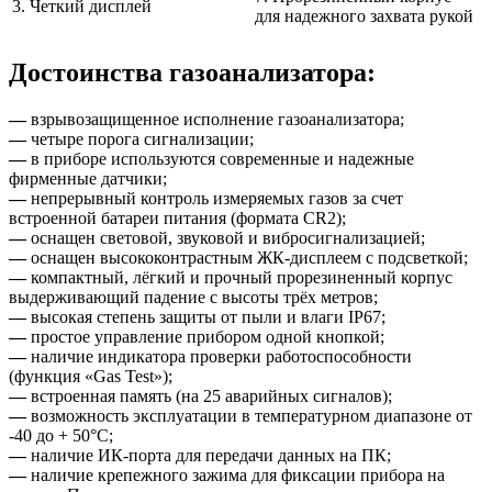
3. Четкий дисплей
для надежного захвата рукой
Достоинства газоанализатора:
—
взрывозащищенное исполнение газоанализатора;
—
четыре порога сигнализации;
—
в приборе используются современные и надежные
фирменные датчики;
—
непрерывный контроль измеряемых газов за счет
встроенной батареи питания (формата CR2);
—
оснащен световой, звуковой и вибросигнализацией;
—
оснащен высококонтрастным ЖК-дисплеем с подсветкой;
—
компактный, лёгкий и прочный прорезиненный корпус
выдерживающий падение с высоты трёх метров;
—
высокая степень защиты от пыли и влаги IP67;
—
простое управление прибором одной кнопкой;
—
наличие индикатора проверки работоспособности
(функция «Gas Test»);
—
встроенная память (на 25 аварийных сигналов);
—
возможность эксплуатации в температурном диапазоне от
-40 до + 50°C;
—
наличие ИК-порта для передачи данных на ПК;
—
наличие крепежного зажима для фиксации прибора на