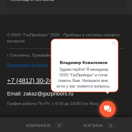
© ООО "ГазПриборы" 2026 - Приборы и системы газового
контроля
г. Смоленск, Трамвайный проезд, 12
Владимир Коваленков
Посмотреть на карте
Здравствуйте! Я менеджер
ООО "ГазПриборы" и готов
+7 (4812) 30-24-75
помочь Вам. Напишите мне,
если у вас появятся вопросы.
Email:
zakaz@gazpribors.ru
График работы Пн-Пт: с 9:00 до 18:00 (по Мск)
ИЗБРАННОЕ
0
КОРЗИНА
0