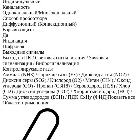
Индивидуальный
Канальность
Одноканальный/Многоканальный
Способ пробоотбора
Диффузионный (Конвекционный)
Взрывозащита
Да
Индикация
Цифровая
Выходные сигналы
Выход на ПК / Световая сигнализация / Звуковая
сигнализация / Вибросигнализация
Контроллируемые газы
Аммиак (NH3)
/
Горючие газы (Ex)
/
Диоксид азота (NO2)
/
Диоксид серы (SO2)
/
Кислород (O2)
/
Метан (CH4)
/
Оксид
углерода (CO)
/
Пропан (C3H8)
/
Сероводород (H2S)
/
Хлор
(Cl2)
/
Диоксид углерода (CO2)
/
Хлористый водород (HCl)
/
Сумма углеводородов (ΣСН)
/
ПДК СхНу (ФИД)
Показать все
Области применения