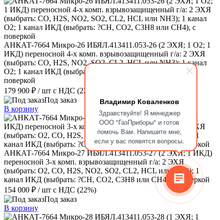
АНКАТ-7664 Микро-26 ИБЯЛ.413411.053-26 (2 ЭХЯ; 1 О2; 1
ИКД) переносной 4-х комп. взрывозащищенный г/а: 2 ЭХЯ
(выбрать: CO, H2S, NО2, SО2, CL2, HCL или NH3); 1 канал
О2; 1 канал ИКД (выбрать: ?CH, СО2, С3Н8 или СН4), с
поверкой
179 900 ₽
/ шт
с НДС (22%)
Под заказ
Владимир Коваленков
В корзину
Здравствуйте! Я менеджер
ООО "ГазПриборы" и готов
помочь Вам. Напишите мне,
если у вас появятся вопросы.
АНКАТ-7664 Микро-27 ИБЯЛ.413411.053-27 (2 ЭХЯ; 1 ИКД)
переносной 3-х комп. взрывозащищенный г/а: 2 ЭХЯ
(выбрать: O2, CO, H2S, NО2, SО2, CL2, HCL или NH3); 1
канал ИКД (выбрать: ?CH, СО2, С3Н8 или СН4), с поверкой
154 000 ₽
/ шт
с НДС (22%)
Под заказ
В корзину