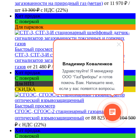
загазованности на природный газ (метан)
от
11 970 ₽
/
шт
13 300 ₽
с НДС (22%)
Хит продаж
С поверкой
Для парковок
Быстрый просмотр
СТГ-3, СТГ-3-И стационарный шлейфовый датчик-
сигнализатор загазованности токсичных и горючих
Владимир Коваленков
газов
от
21 480 ₽
/ шт
с НДС (22%)
Здравствуйте! Я менеджер
Хит продаж
ООО "ГазПриборы" и готов
С поверкой
помочь Вам. Напишите мне,
Для НПЗ
если у вас появятся вопросы.
СКИДКА
Быстрый просмотр
СГОЭС, СГОЭС-2 стационарный газоанализатор
оптический взрывозащищенный
от
88 825 ₽
/ шт
104 500
₽
с НДС (22%)
Хит продаж
С поверкой