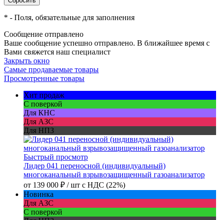
*
- Поля, обязательные для заполнения
Сообщение отправлено
Ваше сообщение успешно отправлено. В ближайшее время с
Вами свяжется наш специалист
Закрыть окно
Самые продаваемые товары
Просмотренные товары
Хит продаж
С поверкой
Для КНС
Для АЗС
Для НПЗ
Быстрый просмотр
Лидер 041 переносной (индивидуальный)
многоканальный взрывозащищенный газоанализатор
от
139 000 ₽
/ шт
с НДС (22%)
Новинка
Для АЗС
С поверкой