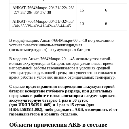
АНКАТ-7664Микро-20/-21/-22/-26/
16
6
-27/-28/-29/-36/-37/-38
АНКАТ-7664Микро-30/-31/-32/-33/
10
6
-34/-35/-39/-40/-41/-42/-43/-44/-45
В модификациях Анкат-7664Микро-00…-18 по умолчанию
устанавливается никель-металлгидридная
(низкотемпературная) аккумуляторная батарея.
В моделях Анкат-7664Микро-20...-45 используется литий-
ионная аккумуляторная батарея, которая увеличивает время
непрерывной работы газоанализатора в условиях средней
температуры окружающей среды, но существенно снижается
время работы в условиях низких отрицательных температур.
С целью предотвращения повреждения аккумуляторной
батареи вследствие глубокого разряда, при длительных
перерывах в работе с газоанализатором следует заряжать
аккумуляторную батарею 1 раз в 30 суток
(для
ИБЯЛ.563511.005) и
1 раз
в 15 суток (для
ИБЯЛ.563511.002)
, либо разрядить АКБ, отсоединить её от
газоанализатора и хранить отдельно.
Области применения АКБ в составе