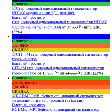
С поверкой
Быстрый просмотр
Стационарный одноканальный газоанализатор ИГС-98
модификации ”Д” (исп. 009)
от
34 650 ₽
/ шт
с НДС
(22%)
Хит продаж
С поверкой
Для ЖКХ
СКИДКА
Быстрый просмотр
СГГ-6М стационарный одноканальный сигнализатор
горючих газов
от
18 900 ₽
/ шт
21 000 ₽
с НДС (22%)
С поверкой
Для котельных
Для ЖКХ
СКИДКА
Быстрый просмотр
RGDMETMP1 Seitron стационарный сигнализатор