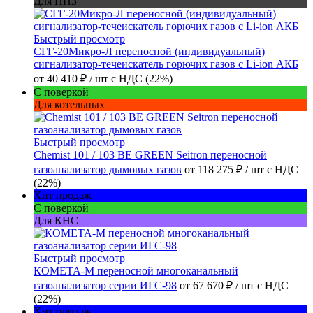
Для НПЗ
Быстрый просмотр
СГГ-20Микро-Л переносной (индивидуальный)
сигнализатор-течеискатель горючих газов с Li-ion АКБ
от
40 410 ₽
/ шт
с НДС (22%)
С поверкой
Для котельных
Быстрый просмотр
Chemist 101 / 103 BE GREEN Seitron переносной
газоанализатор дымовых газов
от
118 275 ₽
/ шт
с НДС
(22%)
Хит продаж
С поверкой
Для КНС
Быстрый просмотр
КОМЕТА-М переносной многоканальный
газоанализатор серии ИГС-98
от
67 670 ₽
/ шт
с НДС
(22%)
Хит продаж