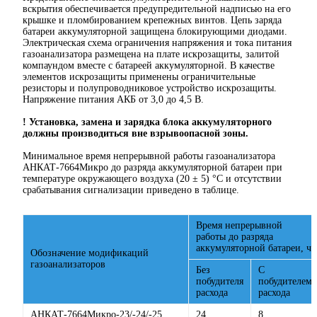
вскрытия обеспечивается предупредительной надписью на его
крышке и пломбированием крепежных винтов. Цепь заряда
батареи аккумуляторной защищена блокирующими диодами.
Электрическая схема ограничения напряжения и тока питания
газоанализатора размещена на плате искрозащиты, залитой
компаундом вместе с батареей аккумуляторной. В качестве
элементов искрозащиты применены ограничительные
резисторы и полупроводниковое устройство искрозащиты.
Напряжение питания АКБ от 3,0 до 4,5 В.
! Установка, замена и зарядка блока аккумуляторного
должны производиться вне взрывоопасной зоны.
Минимальное время непрерывной работы газоанализатора
АНКАТ-7664Микро до разряда аккумуляторной батареи при
температуре окружающего воздуха (20 ± 5) °С и отсутствии
срабатывания сигнализации приведено в таблице.
Время непрерывной
работы до разряда
аккумуляторной батареи, ч
Обозначение модификаций
газоанализаторов
Без
С
побудителя
побудителем
расхода
расхода
АНКАТ-7664Микро-23/-24/-25
24
8