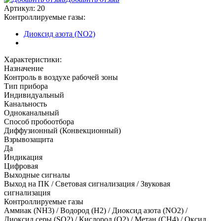
Артикул:
20
Контроллируемые газы:
Диоксид азота (NO2)
Характеристики:
Назначение
Контроль в воздухе рабочей зоны
Тип прибора
Индивидуальный
Канальность
Одноканальный
Способ пробоотбора
Диффузионный (Конвекционный)
Взрывозащита
Да
Индикация
Цифровая
Выходные сигналы
Выход на ПК / Световая сигнализация / Звуковая
сигнализация
Контроллируемые газы
Аммиак (NH3)
/
Водород (H2)
/
Диоксид азота (NO2)
/
Диоксид серы (SO2)
/
Кислород (O2)
/
Метан (CH4)
/
Оксид