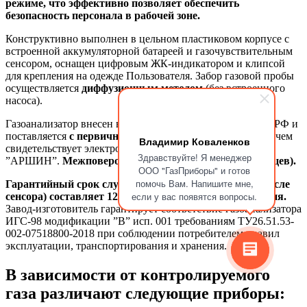
режиме, что эффективно позволяет обеспечить
безопасность персонала в рабочей зоне.
Конструктивно выполнен в цельном пластиковом корпусе с
встроенной аккумуляторной батареей и газочувствительным
сенсором, оснащен цифровым ЖК-индикатором и клипсой
для крепления на одежде Пользователя. Забор газовой пробы
осуществляется
диффузионным методом
(без встроенного
насоса).
Газоанализатор внесен в реестр СИ (средств измерений) РФ и
поставляется
с первичной государственной поверкой
о чем
Владимир Коваленков
свидетельствует электронная запись в базе ФГИС
Здравствуйте! Я менеджер
”АРШИН”.
Межповерочный интервал - 1 год (12 месяцев).
ООО "ГазПриборы" и готов
помочь Вам. Напишите мне,
Гарантийный срок службы газоанализатора (в том числе
если у вас появятся вопросы.
сенсора) составляет 12 месяцев с момента изготовления.
Завод-изготовитель гарантирует соответствие газоанализатора
ИГС-98 модификации ”В” исп. 001 требованиям ТУ26.51.53-
002-07518800-2018 при соблюдении потребителем правил
эксплуатации, транспортирования и хранения.
В зависимости от контролируемого
газа различают следующие приборы: