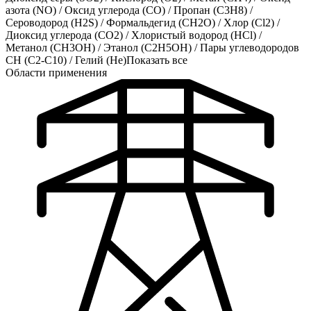
азота (NO)
/
Оксид углерода (CO)
/
Пропан (C3H8)
/
Сероводород (H2S)
/
Формальдегид (CH2O)
/
Хлор (Cl2)
/
Диоксид углерода (CO2)
/
Хлористый водород (HCl)
/
Метанол (CH3OH)
/
Этанол (C2H5OH)
/
Пары углеводородов
CH (C2-C10)
/
Гелий (He)
Показать все
Области применения