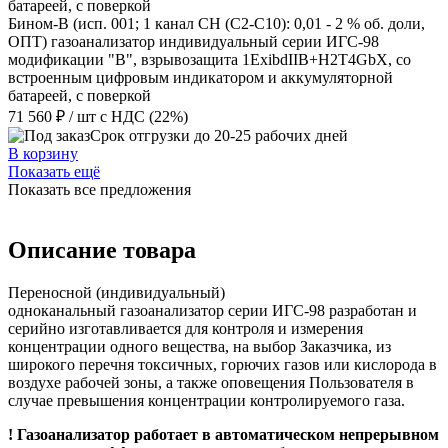
Бином-В (исп. 001; 1 канал CH (C2-C10): 0,01 - 2 % об. доли,
ОПТ) газоанализатор индивидуальный серии ИГС-98
модификации "В", взрывозащита 1ExibdIIB+H2T4GbX, со
встроенным цифровым индикатором и аккумуляторной
батареей, с поверкой
71 560 ₽
/ шт
с НДС (22%)
Срок отгрузки до 20-25 рабочих дней
В корзину
Показать ещё
Показать все предложения
Описание товара
Переносной (индивидуальный)
одноканальный газоанализатор серии ИГС-98 разработан и
серийно изготавливается для контроля и измерения
концентрации одного вещества, на выбор Заказчика, из
широкого перечня токсичных, горючих газов или кислорода в
воздухе рабочей зоны, а также оповещения Пользователя в
случае превышения концентрации контролируемого газа.
! Газоанализатор работает в автоматическом непрерывном