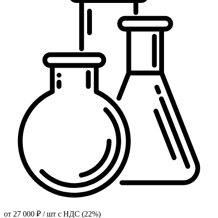
от
27 000 ₽
/ шт
с НДС (22%)