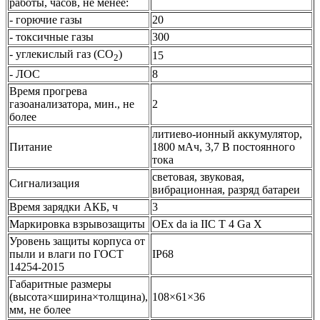
работы, часов, не менее:
- горючие газы
20
- токсичные газы
300
- углекислый газ (CO
)
15
2
- ЛОС
8
Время прогрева
газоанализатора, мин., не
2
более
литиево-ионный аккумулятор,
Питание
1800 мАч, 3,7 В постоянного
тока
световая, звуковая,
Сигнализация
вибрационная, разряд батареи
Время зарядки АКБ, ч
3
Маркировка взрывозащиты
ОЕх da ia IIC Т 4 Ga Х
Уровень защиты корпуса от
пыли и влаги по ГОСТ
IP68
14254-2015
Габаритные размеры
(высота×ширина×толщина),
108×61×36
мм, не более