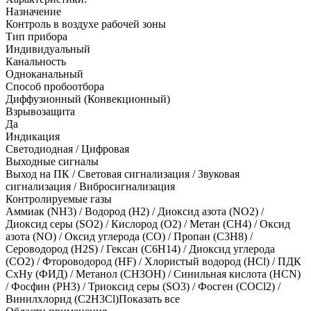
Назначение
Контроль в воздухе рабочей зоны
Тип прибора
Индивидуальный
Канальность
Одноканальный
Способ пробоотбора
Диффузионный (Конвекционный)
Взрывозащита
Да
Индикация
Светодиодная / Цифровая
Выходные сигналы
Выход на ПК / Световая сигнализация / Звуковая
сигнализация / Вибросигнализация
Контролируемые газы
Аммиак (NH3)
/
Водород (H2)
/
Диоксид азота (NO2)
/
Диоксид серы (SO2)
/
Кислород (O2)
/
Метан (CH4)
/
Оксид
азота (NO)
/
Оксид углерода (CO)
/
Пропан (C3H8)
/
Сероводород (H2S)
/
Гексан (C6H14)
/
Диоксид углерода
(CO2)
/
Фтороводород (HF)
/
Хлористый водород (HCl)
/
ПДК
СхНу (ФИД)
/
Метанол (CH3OH)
/
Синильная кислота (HCN)
/
Фосфин (PH3)
/
Триоксид серы (SO3)
/
Фосген (СОCl2)
/
Винилхлорид (C2H3Cl)
Показать все