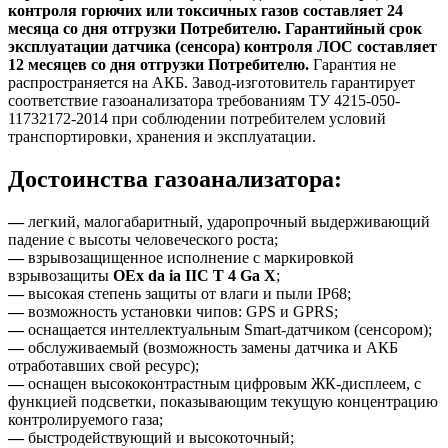
контроля горючих или токсичных газов составляет 24
месяца со дня отгрузки Потребителю. Гарантийный срок
эксплуатации датчика (сенсора) контроля ЛОС составляет
12 месяцев со дня отгрузки Потребителю.
Гарантия не
распространяется на АКБ. Завод-изготовитель гарантирует
соответствие газоанализатора требованиям ТУ 4215-050-
11732172-2014 при соблюдении потребителем условий
транспортировки, хранения и эксплуатации.
Достоинства газоанализатора:
—
легкий, малогабаритный, ударопрочный выдерживающий
падение с высоты человеческого роста;
—
взрывозащищенное исполнение с маркировкой
взрывозащиты
ОЕх da ia IIC Т 4 Ga Х
;
—
высокая степень защиты от влаги и пыли IP68;
—
возможность установки чипов: GPS и GPRS;
—
оснащается интеллектуальным Smart-датчиком (сенсором);
—
обслуживаемый (возможность замены датчика и АКБ
отработавших свой ресурс);
—
оснащен высококонтрастным цифровым ЖК-дисплеем, с
функцией подсветки, показывающим текущую концентрацию
контролируемого газа;
—
быстродействующий и высокоточный;