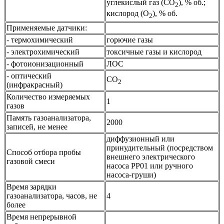
углекислый газ (CO
), % об.;
2
кислород (O
), % об.
2
Применяемые датчики:
- термохимический
горючие газы
- электрохимический
токсичные газы и кислород
- фотоионизационный
ЛОС
- оптический
CO
2
(инфракрасный)
Количество измеряемых
1
газов
Память газоанализатора,
2000
записей, не менее
диффузионный или
принудительный (посредством
Способ отбора пробы
внешнего электрического
газовой смеси
насоса РР01 или ручного
насоса-груши)
Время зарядки
газоанализатора, часов, не
4
более
Время непрерывной