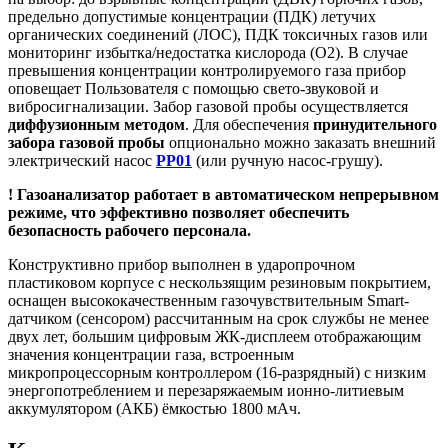
предельно допустимые концентрации (ПДК) летучих
органических соединений (ЛОС), ПДК токсичных газов или
мониторинг избытка/недостатка кислорода (O2). В случае
превышения концентрации контролируемого газа прибор
оповещает Пользователя с помощью свето-звуковой и
вибросигнализации. Забор газовой пробы осуществляется
диффузионным методом
. Для обеспечения
принудительного
забора газовой пробы
опционально можно заказать внешний
электрический насос
PP01
(или ручную насос-грушу).
! Газоанализатор работает в автоматическом непрерывном
режиме, что эффективно позволяет обеспечить
безопасность рабочего персонала.
Конструктивно прибор выполнен в ударопрочном
пластиковом корпусе с нескользящим резиновым покрытием,
оснащен высококачественным газочувствительным Smart-
датчиком (сенсором) рассчитанным на срок службы не менее
двух лет, большим цифровым ЖК-дисплеем отображающим
значения концентрации газа, встроенным
микропроцессорным контроллером (16-разрядный) с низким
энергопотреблением и перезаряжаемым ионно-литиевым
аккумулятором (АКБ) ёмкостью 1800 мАч.