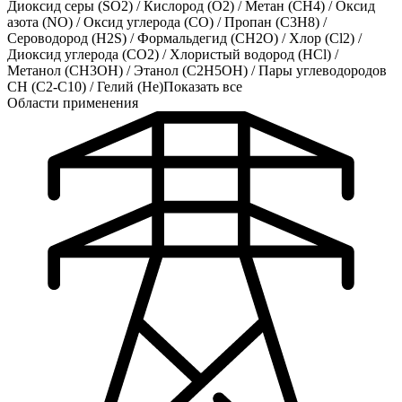
Диоксид серы (SO2)
/
Кислород (O2)
/
Метан (CH4)
/
Оксид
азота (NO)
/
Оксид углерода (CO)
/
Пропан (C3H8)
/
Сероводород (H2S)
/
Формальдегид (CH2O)
/
Хлор (Cl2)
/
Диоксид углерода (CO2)
/
Хлористый водород (HCl)
/
Метанол (CH3OH)
/
Этанол (C2H5OH)
/
Пары углеводородов
CH (C2-C10)
/
Гелий (He)
Показать все
Области применения