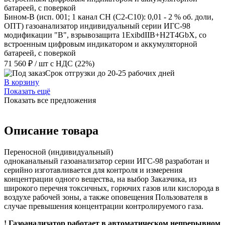
Бином-В (исп. 001; 1 канал CH (C2-C10): 0,01 - 2 % об. доли,
ОПТ) газоанализатор индивидуальный серии ИГС-98
модификации "В", взрывозащита 1ExibdIIB+H2T4GbX, со
встроенным цифровым индикатором и аккумуляторной
батареей, с поверкой
71 560 ₽
/ шт
с НДС (22%)
Срок отгрузки до 20-25 рабочих дней
В корзину
Показать ещё
Показать все предложения
Описание товара
Переносной (индивидуальный)
одноканальный газоанализатор серии ИГС-98 разработан и
серийно изготавливается для контроля и измерения
концентрации одного вещества, на выбор Заказчика, из
широкого перечня токсичных, горючих газов или кислорода в
воздухе рабочей зоны, а также оповещения Пользователя в
случае превышения концентрации контролируемого газа.
! Газоанализатор работает в автоматическом непрерывном