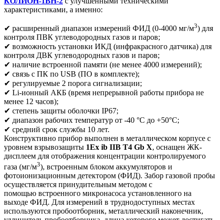
КОЛИОН-1ВН-2
с улучшенными техническими
характеристиками, а именно:
3
✔ расширенный диапазон измерений ФИД (0-4000 мг/м
) для
контроля ПВК углеводородных газов и паров;
✔ возможность установки ИКД (инфракрасного датчика) для
контроля ДВК углеводородных газов и паров;
✔ наличие встроенной памяти (не менее 4000 измерений);
✔ связь с ПК по USB (ПО в комплекте);
✔ регулируемые 2 порога сигнализации;
✔ Li-ионный АКБ (время непрерывной работы прибора не
менее 12 часов);
✔ степень защиты оболочки IP67;
✔ диапазон рабочих температур от -40 °С до +50°С;
✔ средний срок службы 10 лет.
Конструктивно прибор выполнен в металлическом корпусе с
уровнем взрывозащиты
1Ex ib IIB T4 Gb X
, оснащен ЖК-
дисплеем для отображения концентрации контролируемого
3
газа (мг/м
), встроенным блоком аккумуляторов и
фотоионизационным детектором (ФИД). Забор газовой пробы
осуществляется принудительным методом с
помощью встроенного микронасоса установленного на
выходе ФИД. Для измерений в труднодоступных местах
используются пробоотборник, металлический наконечник,
удлинитель пробоотборника, длина которого может достигать