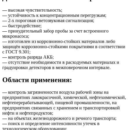
—
высокая чувствительность;
—
устойчивость к концентрационным перегрузкам;
—
2-х пороговая светозвуковая сигнализация;
—
быстродействие;
—
принудительный забор пробы за счет встроенного
микронасоса;
—
изготовлен из коррозионно-стойких материалов либо
защищён коррозионно-стойкими покрытиями в соответствии
с ГОСТ 9.301;
—
контроль разряда АКБ;
—
отсутствие необходимости в расходуемых материалах и
градуировки детекторов в межповерочном интервале.
Области применения:
—
контроль загрязненности воздуха рабочей зоны на
предприятиях лакокрасочной, химической, нефтехимической,
нефтеперерабатывающей, пищевой промышленности, на
предприятиях связанных с хранением и транспортировкой
нефти и нефтепродуктов;
—
на объектах железнодорожного и речного транспорта;
—
поиск и определение интенсивности утечек в
технологическом оборудовании;