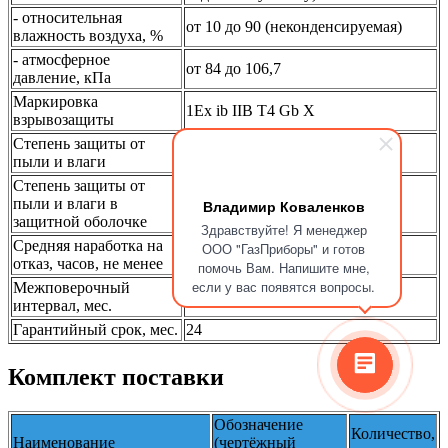
- относительная
от 10 до 90 (неконденсируемая)
влажность воздуха, %
- атмосферное
от 84 до 106,7
давление, кПа
Маркировка
1Ex ib IIB T4 Gb Х
взрывозащиты
Степень защиты от
IP40
пыли и влаги
Степень защиты от
пыли и влаги в
IP67 (по отдельному заказу)
Владимир Коваленков
защитной оболочке
Здравствуйте! Я менеджер
Средняя наработка на
ООО "ГазПриборы" и готов
10 000
отказ, часов, не менее
помочь Вам. Напишите мне,
если у вас появятся вопросы.
Межповерочный
12
интервал, мес.
Гарантийный срок, мес.
24
Комплект поставки
Обозначение
Количество,
Наименование
(чертёжный