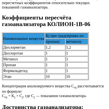
пересчетных коэффициентов относительно текущих
показаний газоанализатора.
Коэффициенты пересчёта
газоанализатора КОЛИОН-1В-06
Кj при градуировке по
Наименование вещества
пропану
метанолу
Дихлорметан
1,2
1,2
Дихлорэтан
1
1
Метанол
1
1
Пропан
1
1
Формальдегид
1
1
Этан
10
10
Концентрация анализируемого вещества С
рассчитывается
oj
по формуле:
C
= K
× C
, где С
— показания газоанализатора.
oj
j
j
j
Достоинства газоанализатора: