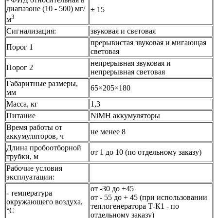
диапазоне (10 - 500) мг/
± 15
3
м
Сигнализация:
звуковая и световая
прерывистая звуковая и мигающая
Порог 1
световая
непрерывная звуковая и
Порог 2
непрерывная световая
Габаритные размеры,
65×205×180
мм
Масса, кг
1,3
Питание
NiMH аккумуляторы
Время работы от
не менее 8
аккумуляторов, ч
Длина пробоотборной
от 1 до 10 (по отдельному заказу)
трубки, м
Рабочие условия
эксплуатации:
от -30 до +45
- температура
от - 55 до + 45 (при использовании
окружающего воздуха,
теплогенератора Т-К1 - по
°С
отдельному заказу)