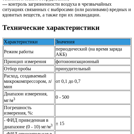
—
контроль загрязненности воздуха в чрезвычайных
ситуациях связанных с выбросами (или разливами) вредных и
ядовитых веществ, а также при их ликвидации.
Технические характеристики
Характеристики
Значения
периодический (на время заряда
Режим работы
АКБ)
Принцип измерения
фотоионизационный
Отбор пробы
принудительный
Расход, создаваемый
микрокомпрессором, л/
от 0,1 до 0,7
мин
Диапазон измерения,
0 - 500
3
мг/м
Погрешность
измерения, %:
- ФИД приведенная в
± 15
3
диапазоне (0 - 10) мг/м
- ФИД относительная в