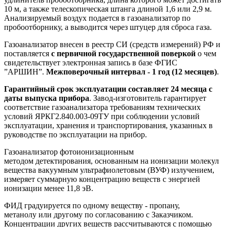
10 м, а также телескопическая штанга длиной 1,6 или 2,9 м.
Анализируемый воздух подается в газоанализатор по
пробоотборнику, а выводится через штуцер для сброса газа.
Газоанализатор внесен в реестр СИ (средств измерений) РФ и
поставляется
с первичной государственной поверкой
о чем
свидетельствует электронная запись в базе ФГИС
”АРШИН”.
Межповерочный интервал - 1 год (12 месяцев)
.
Гарантийный срок эксплуатации составляет 24 месяца с
даты выпуска прибора
. Завод-изготовитель гарантирует
соответствие газоанализатора требованиям технических
условий ЯРКГ2.840.003-09ТУ при соблюдении условий
эксплуатации, хранения и транспортирования, указанных в
руководстве по эксплуатации на прибор.
Газоанализатор фотоионизационным
методом детектирования, основанным на ионизации молекул
вещества вакуумным ультрафиолетовым (ВУФ) излучением,
измеряет суммарную концентрацию веществ с энергией
ионизации менее 11,8 эВ.
ФИД градуируется по одному веществу - пропану,
метанолу или другому по согласованию с Заказчиком.
Концентрации других веществ рассчитываются с помощью