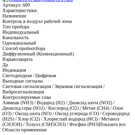
Артикул:
609
Характеристики:
Назначение
Контроль в воздухе рабочей зоны
Тип прибора
Индивидуальный
Канальность
Одноканальный
Способ пробоотбора
Диффузионный (Конвекционный)
Взрывозащита
Да
Индикация
Светодиодная / Цифровая
Выходные сигналы
Световая сигнализация / Звуковая сигнализация /
Вибросигнализация
Контроллируемые газы
Аммиак (NH3)
/
Водород (H2)
/
Диоксид азота (NO2)
/
Диоксид серы (SO2)
/
Кислород (O2)
/
Метан (CH4)
/
Озон
(O3)
/
Оксид азота (NO)
/
Оксид углерода (CO)
/
Сероводород
(H2S)
/
Хлор (Cl2)
/
Хлористый водород (HCl)
/
Метанол
(CH3OH)
/
Толуол (C6H5CH3)
/
Фосфин (PH3)
Показать все
Области применения