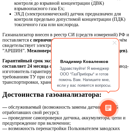
контроля до взрывной концентрации (ДВК)
взрывоопасного газа Ex;
ЭХД (электрохимический) датчик предназначен для
контроля предельно допустимой концентрации (ПДК)
токсичного газа или кислорода.
Газоанализатор внесен в реестр СИ (средств измерений) РФ и
поставляется
с первичной государственной поверкой
о чём
свидетельствует электронная запись в базе ФГИС
”АРШИН”.
Межповерочный интервал - 1 год (12 месяцев)
.
Гарантийный срок эксплуатации газоанализатора
Владимир Коваленков
составляет 24 месяца со дня отгрузки Потребителю
. Завод-
Здравствуйте! Я менеджер
изготовитель гарантирует соответствие газоанализатора
ООО "ГазПриборы" и готов
требованиям ТУ при соблюдении потребителем условий
помочь Вам. Напишите мне,
транспортировки, хранения и эксплуатации.
если у вас появятся вопросы.
Достоинства газоанализатора:
—
обслуживаемый (возможность замены датчика и АКБ
отработавших свой ресурс);
—
проведение самопроверки датчика, аккумулятора, цепи и
предупреждение при включении;
—
возможность перенастройки Пользователем заводских