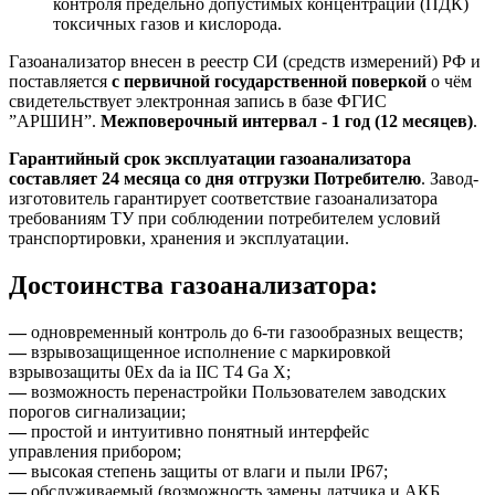
контроля предельно допустимых концентраций (ПДК)
токсичных газов и кислорода.
Газоанализатор внесен в реестр СИ (средств измерений) РФ и
поставляется
с первичной государственной поверкой
о чём
свидетельствует электронная запись в базе ФГИС
”АРШИН”.
Межповерочный интервал - 1 год (12 месяцев)
.
Гарантийный срок эксплуатации газоанализатора
составляет 24 месяца со дня отгрузки Потребителю
. Завод-
изготовитель гарантирует соответствие газоанализатора
требованиям ТУ при соблюдении потребителем условий
транспортировки, хранения и эксплуатации.
Достоинства газоанализатора:
—
одновременный контроль до 6-ти газообразных веществ;
—
взрывозащищенное исполнение с маркировкой
взрывозащиты 0Ex da ia IIC T4 Ga X;
—
возможность перенастройки Пользователем заводских
порогов сигнализации;
—
простой и интуитивно понятный интерфейс
управления прибором;
—
высокая степень защиты от влаги и пыли IP67;
—
обслуживаемый (возможность замены датчика и АКБ