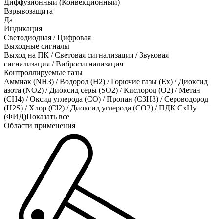
Диффузионный (Конвекционный)
Взрывозащита
Да
Индикация
Светодиодная / Цифровая
Выходные сигналы
Выход на ПК / Световая сигнализация / Звуковая
сигнализация / Вибросигнализация
Контроллируемые газы
Аммиак (NH3)
/
Водород (H2)
/
Горючие газы (Ex)
/
Диоксид
азота (NO2)
/
Диоксид серы (SO2)
/
Кислород (O2)
/
Метан
(CH4)
/
Оксид углерода (CO)
/
Пропан (C3H8)
/
Сероводород
(H2S)
/
Хлор (Cl2)
/
Диоксид углерода (CO2)
/
ПДК СхНу
(ФИД)
Показать все
Области применения