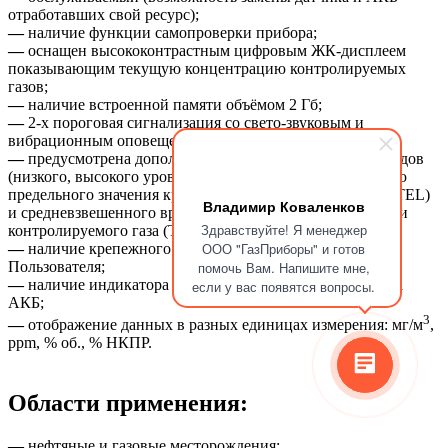
отработавших свой ресурс);
—
наличие функции самопроверки прибора;
—
оснащен высококонтрастным цифровым ЖК-дисплеем
показывающим текущую концентрацию контролируемых
газов;
—
наличие встроенной памяти объёмом 2 Гб;
—
2-х пороговая сигнализация со свето-звуковым и
вибрационным оповещением;
—
предусмотрена дополнительная сигнализация двух видов
(низкого, высокого уровня) отображающая концентрацию
предельного значения кратковременного воздействия (STEL)
Владимир Коваленков
и средневзвешенного временного значения концентрации
Здравствуйте! Я менеджер
контролируемого газа (TWA);
ООО "ГазПриборы" и готов
—
наличие крепежного зажима для фиксации на одежде
Пользователя;
помочь Вам. Напишите мне,
—
наличие индикатора отображающего состояние заряда
если у вас появятся вопросы.
АКБ;
3
—
отображение данных в разных единицах измерения: мг/м
,
ppm, % об., % НКПР.
Области применения:
—
нефтяные и газовые месторождения;