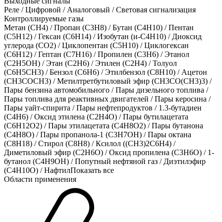
Выходные сигналы
Реле / Цифровой / Аналоговый / Световая сигнализация
Контроллируемые газы
Метан (CH4)
/
Пропан (C3H8)
/
Бутан (C4H10)
/
Пентан
(C5H12)
/
Гексан (C6H14)
/
Изобутан (и-C4H10)
/
Диоксид
углерода (CO2)
/
Циклопентан (C5H10)
/
Циклогексан
(C6H12)
/
Гептан (C7H16)
/
Пропилен (C3H6)
/
Этанол
(C2H5OH)
/
Этан (C2H6)
/
Этилен (C2H4)
/
Толуол
(C6H5CH3)
/
Бензол (C6H6)
/
Этилбензол (C8H10)
/
Ацетон
(CH3COCH3)
/
Метилтретбутиловый эфир (CH3СО(CH3)3)
/
Пары бензина автомобильного
/
Пары дизельного топлива
/
Пары топлива для реактивных двигателей
/
Пары керосина
/
Пары уайт-спирита
/
Пары нефтепродуктов
/
1.3-бутадиен
(C4H6)
/
Оксид этилена (C2H4O)
/
Пары бутилацетата
(C6H12O2)
/
Пары этилацетата (C4H8O2)
/
Пары бутанона
(C4H8O)
/
Пары пропанола-1 (C3H7OH)
/
Пары октана
(C8H18)
/
Стирол (С8Н8)
/
Ксилол ((СН3)2С6Н4)
/
Диметиловый эфир (C2H6O)
/
Оксид пропилена (C3H6O)
/
1-
бутанол (С4Н9ОН)
/
Попутный нефтяной газ
/
Диэтилэфир
(С4Н10О)
/
Нафтил
Показать все
Области применения