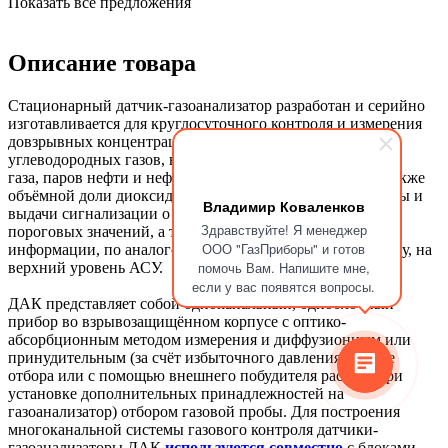
Показать все предложения
Описание товара
Стационарный датчик-газоанализатор разработан и серийно
изготавливается для круглосуточного контроля и измерения
довзрывных концентраций (ДВК) метана, пропана,
углеводородных газов, в том числе попутного нефтяного
газа, паров нефти и нефтепродуктов, паров спиртов, а также
объёмной доли диоксида углерода в воздухе рабочей зоны и
Владимир Коваленков
выдачи сигнализации о превышении установленных
Здравствуйте! Я менеджер
пороговых значений, а также передачи измерительной
ООО "ГазПриборы" и готов
информации, по аналоговому или цифровому интерфейсу, на
помочь Вам. Напишите мне,
верхний уровень АСУ.
если у вас появятся вопросы.
ДАК представляет собой одноканальный, одноблочный
прибор во взрывозащищённом корпусе с оптико-
абсорбционным методом измерения и диффузионным или
принудительным (за счёт избыточного давления в точке
отбора или с помощью внешнего побудителя расхода при
установке дополнительных принадлежностей на
газоанализатор) отбором газовой пробы. Для построения
многоканальной системы газового контроля датчики-
газоанализаторы ДАК
используются совместно
с блоками