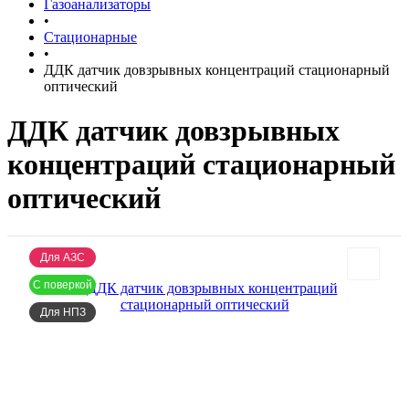
Газоанализаторы
•
Стационарные
•
ДДК датчик довзрывных концентраций стационарный
оптический
ДДК датчик довзрывных
концентраций стационарный
оптический
Для АЗС
С поверкой
Для НПЗ