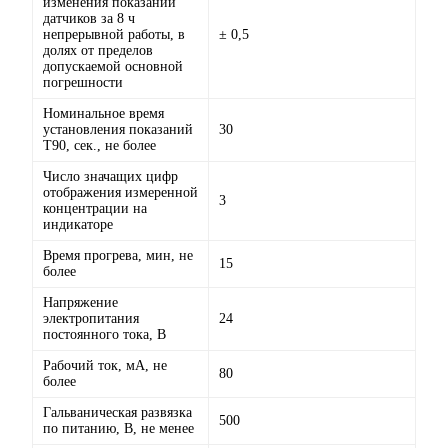
изменения показаний
датчиков за 8 ч
непрерывной работы, в
± 0,5
долях от пределов
допускаемой основной
погрешности
Номинальное время
установления показаний
30
Т90, сек., не более
Число значащих цифр
отображения измеренной
3
концентрации на
индикаторе
Время прогрева, мин, не
15
более
Напряжение
электропитания
24
постоянного тока, В
Рабочий ток, мА, не
80
более
Гальваническая развязка
500
по питанию, В, не менее