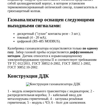
собой цилиндрический корпус, в котором установлен
термокомпенсированный оптический сенсор, пламегаситель и
грязезащитный колпак.
Газоанализатор оснащен следующими
выходными сигналами:
дискретный (”сухие” контакты реле - 3 шт.);
токовый (4 - 20 мА);
цифровой (RS-485 MODBUS).
Калибровка газоанализатора осуществляется
только
по одному
газу
.
Забор газовой пробы осуществляется
диффузионным
методом
. Датчик относится к взрывозащищенному
электрооборудованию группы II и соответствует требованиям
ТР ТС 012/2011, ГОСТ 30852.0-2002, ГОСТ 30852.1-2002,
ГОСТ 30852.10-2002.
Конструкция ДДК
1 - модуль измерительного трансмиттера с индикатором; 2 -
распределительная коробка; 3 - кабельный ввод для
металлорукава герметичный; 4 - заглушка резьбовая
герметичная; 5 - модуль с ЧЭ; 6 - болт для заземления.