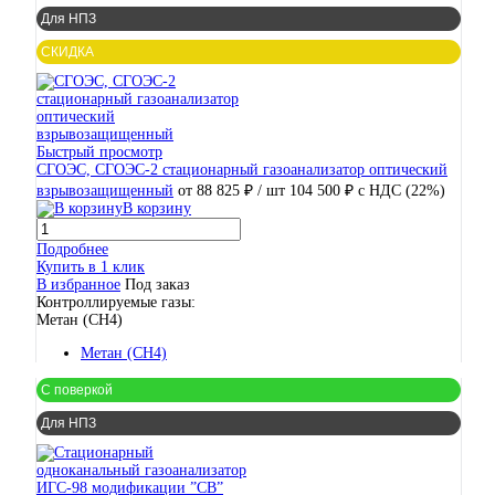
Для НПЗ
СКИДКА
Быстрый просмотр
СГОЭС, СГОЭС-2 стационарный газоанализатор оптический
взрывозащищенный
от 88 825 ₽
/ шт
104 500 ₽
с НДС (22%)
В корзину
Подробнее
Купить в 1 клик
В избранное
Под заказ
Контроллируемые газы:
Метан (CH4)
Метан (CH4)
С поверкой
Для НПЗ