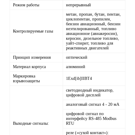
Режим работы
непрерывный
метан, пропан, бутан, пентан,
циклопентан, пропилен,
бензин авиационный, бензин
неэтилированный, топливо
Контролируемые газы
авиационное (авиакеросин),
керосин, дизельное топливо,
уайт-спирит, топливо для
реактивных двигателей
Принцип измерения
оптический
Материал корпуса
алюминий
Маркировка
1Exd[ib]IIBT4
взрывозащиты
светодиодный индикатор,
цифровой дисплей
аналоговый сигнал 4 - 20 мА
цифровой сигнал по
интерфейсу RS-485 Modbus
Выходные сигналы:
RTU
реле («сухой контакт»):