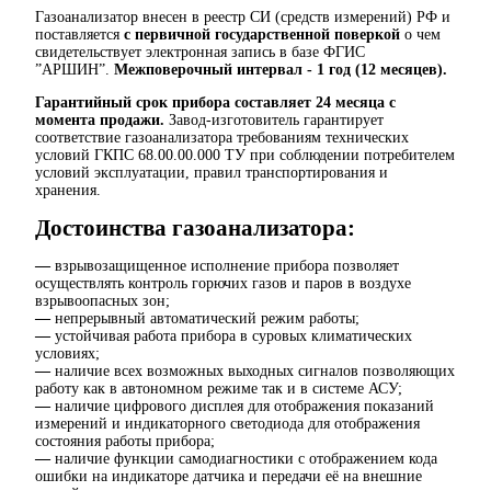
Газоанализатор внесен в реестр СИ (средств измерений) РФ и
поставляется
с первичной государственной поверкой
о чем
свидетельствует электронная запись в базе ФГИС
”АРШИН”.
Межповерочный интервал - 1 год (12 месяцев).
Гарантийный срок прибора составляет
24 месяца с
момента продажи.
Завод-изготовитель гарантирует
соответствие газоанализатора требованиям технических
условий ГКПС 68.00.00.000 ТУ при соблюдении потребителем
условий эксплуатации, правил транспортирования и
хранения.
Достоинства газоанализатора:
—
взрывозащищенное исполнение прибора позволяет
осуществлять контроль горючих газов и паров в воздухе
взрывоопасных зон;
—
непрерывный автоматический режим работы;
—
устойчивая работа прибора в суровых климатических
условиях;
—
наличие всех возможных выходных сигналов позволяющих
работу как в автономном режиме так и в системе АСУ;
—
наличие цифрового дисплея для отображения показаний
измерений и индикаторного светодиода для отображения
состояния работы прибора;
—
наличие функции
самодиагностики с отображением кода
ошибки на индикаторе датчика и передачи её на внешние