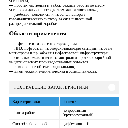
устройства;
—
простая настройка и выбор режима работы по месту
установки датчика посредством магнитного ключа;
—
удобство подключения газоанализатора в
газоаналитическую систему за счет вынесенной
распределительной коробки.
Области применения:
—
нефтяные и газовые месторождения;
—
НПЗ, нефтебазы, газоперекачивающие станции, газовые
магистрали и пр. объекты нефтегазовой инфраструктуры;
—
системах экологического контроля и противоаварийной
защиты опасных производственных объектов;
—
инженерные объекты водоканалов;
—
химическая и энергетическая промышленность.
ТЕХНИЧЕСКИЕ ХАРАКТЕРИСТИКИ
Характеристики
Значения
непрерывный
Режим работы
(круглосуточный)
Способ забора пробы
диффузионный