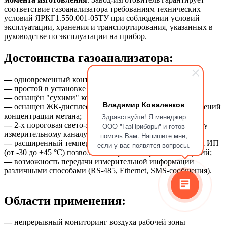
соответствие газоанализатора требованиям технических
условий ЯРКГ1.550.001-05ТУ при соблюдении условий
эксплуатации, хранения и транспортирования, указанных в
руководстве по эксплуатации на прибор.
Достоинства газоанализатора:
—
одновременный контроль метана в 16-ти зонах;
—
простой в установке и эксплуатации;
—
оснащён "сухими" контактами реле;
Владимир Коваленков
—
оснащен ЖК-дисплеем для отображения текущих значений
концентрации метана;
Здравствуйте! Я менеджер
—
2-х пороговая свето-звуковая сигнализация по каждому
ООО "ГазПриборы" и готов
измерительному каналу;
помочь Вам. Напишите мне,
—
расширенный температурный диапазон для выносных ИП
если у вас появятся вопросы.
(от -30 до +45 °C) позволяющий установку вне помещений;
—
возможность передачи измерительной информации
различными способами (RS-485, Ethernet, SMS-сообщения).
Области применения:
—
непрерывный мониторинг воздуха рабочей зоны