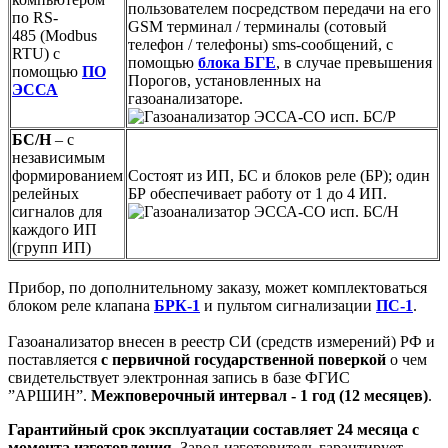
пользователем посредством передачи на его
по RS-
GSM терминал / терминалы (сотовый
485 (Modbus
телефон / телефоны) sms-сообщений, с
RTU) с
помощью
блока БГЕ
, в случае превышения
помощью
ПО
Порогов, установленных на
ЭССА
газоанализаторе.
БС/Н
– с
независимым
формированием
Состоят из ИП, БС и блоков реле (БР); один
релейных
БР обеспечивает работу от 1 до 4 ИП.
сигналов для
каждого ИП
(групп ИП)
Прибор, по дополнительному заказу, может комплектоваться
блоком реле клапана
БРК-1
и пультом сигнализации
ПС-1
.
Газоанализатор внесен в реестр СИ (средств измерений) РФ и
поставляется
с первичной государственной поверкой
о чем
свидетельствует электронная запись в базе ФГИС
”АРШИН”.
Межповерочный интервал - 1 год (12 месяцев)
.
Гарантийный срок эксплуатации составляет 24 месяца с
момента изготовления
. Завод-изготовитель гарантирует