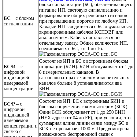
блока сигнализации (БС), обеспечивающего
питание ИП, световую сигнализацию и
формирование общих релейных сигналов
БС
– с блоком
при превышении порогов по любому ИП.
сигнализации
Каждый ИП соединяется с БС двужильным
экранированным кабелем КСПЭВГ или
аналогичным. Кабель поставляется по
отдельному заказу. Общее количество ИП,
соединяемых с БС, от 1 до 16.
Состоят из ИП и БС с встроенным блоком
БС/И
– с
индикации (БИН). БИН обслуживает от 1 до
цифровой
8 измерительных каналов. В
индикацией
газоанализаторах с числом измерительных
измеряемой
каналов больше 8 устанавливаются два
концентрации
БИН.
Состоят из ИП, БС с встроенным БИН и
БС/Р
– с
блоком сопряжения с компьютером (БСК).
цифровой
Один БСК обслуживает от 1 до 250 БИН
индикацией
(HEX адреса от 04 до FF), при условии, что
измеряемой
суммарная длина линии связи между БС и
концентрации и
БСК не превышает 1000 м. Предусмотрена
связью с
возможность беспроводной связи с
компьютером