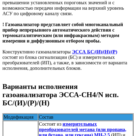
превышении установленных пороговых значений и с
возможностью передачи информации на верхний уровень
АСУ по цифровому каналу связи.
! Газоанализатор представляет собой многоканальный
прибор непрерывного автоматического действия с
термокаталитическим (или инфракрасным) методом
измерения и диффузионным отбором пробы.
Конструктивно газоанализаторы
ЭССА БС/(И)/(Н)/(Р)
состоят из блока сигнализации (БС) и измерительных
преобразователей (ИП), а также, в зависимости от варианта
исполнения, дополнительных блоков.
Варианты исполнения
газоанализатора ЭССА-СН4/N исп.
БС/(И)/(Р)/(Н)
Модификация
Состав
Состоят из
измерительных
преобразователей метана (или пропана,
или бутана, или гексана) МН-2,5
(ИП) и