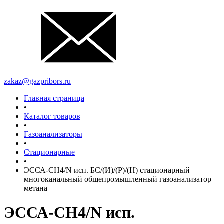
zakaz@gazpribors.ru
Главная страница
•
Каталог товаров
•
Газоанализаторы
•
Стационарные
•
ЭССА-СН4/N исп. БС/(И)/(Р)/(Н) стационарный
многоканальный общепромышленный газоанализатор
метана
ЭССА-СН4/N исп.